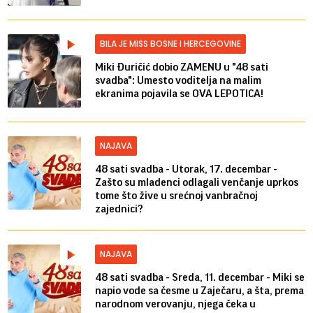
BILA JE MISS BOSNE I HERCEGOVINE
Miki Đuričić dobio ZAMENU u "48 sati
svadba": Umesto voditelja na malim
ekranima pojavila se OVA LEPOTICA!
NAJAVA
48 sati svadba - Utorak, 17. decembar -
Zašto su mladenci odlagali venčanje uprkos
tome što žive u srećnoj vanbračnoj
zajednici?
NAJAVA
48 sati svadba - Sreda, 11. decembar - Miki se
napio vode sa česme u Zaječaru, a šta, prema
narodnom verovanju, njega čeka u