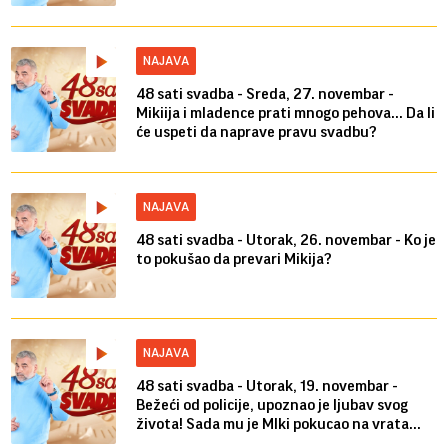
NAJAVA
48 sati svadba - Sreda, 27. novembar -
Mikiija i mladence prati mnogo pehova... Da li
će uspeti da naprave pravu svadbu?
NAJAVA
48 sati svadba - Utorak, 26. novembar - Ko je
to pokušao da prevari Mikija?
NAJAVA
48 sati svadba - Utorak, 19. novembar -
Bežeći od policije, upoznao je ljubav svog
života! Sada mu je MIki pokucao na vrata...