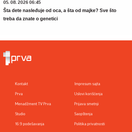
05. 08. 2026 06:45
Šta dete nasleđuje od oca, a šta od majke? Sve što
treba da znate o genetici
Kontakt
Impresum sajta
Prva
Uslovi korišćenja
Menadžment TV Prva
Prijava smetnji
Studio
Saopštenja
16:9 podešavanja
Politika privatnosti