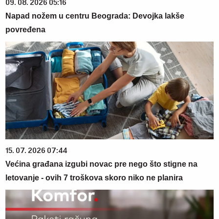
09. 08. 2026 05:16
Napad nožem u centru Beograda: Devojka lakše
povređena
15. 07. 2026 07:44
Većina građana izgubi novac pre nego što stigne na
letovanje - ovih 7 troškova skoro niko ne planira