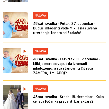
NAJAVA
48 sati svadba - Petak, 27. decembar -
Budući mladenci vode Mikija na čuveno
utvrđenje Todora od Stalaća!
NAJAVA
48 sati svadba - Četvrtak, 26. decembar -
Miki je morao dvaput da iznenadi
mladoženju, a šta stanovnici Ćićevca
ZAMERAJU MLADOJ?
NAJAVA
48 sati svadba - Sreda, 18. decembar - Kako
će lepa Fočanka prevariti barjaktara?