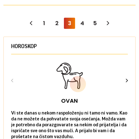
1
2
3
4
5
HOROSKOP
OVAN
Vi ste danas u nekom raspoloženju ni tamo ni vamo. Kao
Danas
da ne možete da pohvatate svoja osećanja. Možda vam
posve
je potrebno da porazgovarate sa nekim od prijatelja i da
susre
ispričate sve ono što vas muči. A prijalo bi vam i da
volel
prošetate na čistom vazduhu.
način