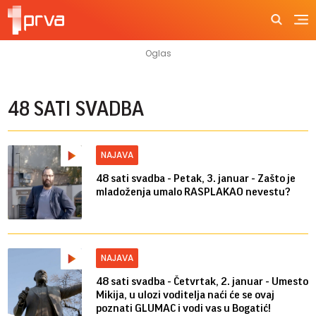
48 SATI SVADBA
NAJAVA
48 sati svadba - Petak, 3. januar - Zašto je
mladoženja umalo RASPLAKAO nevestu?
NAJAVA
48 sati svadba - Četvrtak, 2. januar - Umesto
Mikija, u ulozi voditelja naći će se ovaj
poznati GLUMAC i vodi vas u Bogatić!