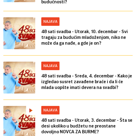
budućnosti?
NAJAVA
48 sati svadba - Utorak, 10. decembar - Svi
tragaju za budućim mladoženjom, niko ne
može da ga nađe, a gde je on?
NAJAVA
48 sati svadba - Sreda, 4. decembar - Kako je
izgledao susret zavađene braće i da li će
mlada uopšte imati devera na svadbi?
NAJAVA
48 sati svadba - Utorak, 3. decembar - Šta se
desi ukoliko u budžetu ne preostane
dovoljno NOVCA ZA BURME?