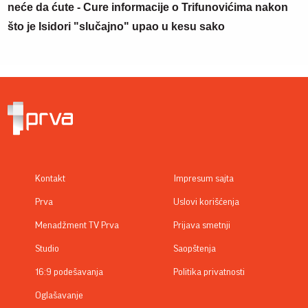
neće da ćute - Cure informacije o Trifunovićima nakon
što je Isidori "slučajno" upao u kesu sako
Kontakt
Impresum sajta
Prva
Uslovi korišćenja
Menadžment TV Prva
Prijava smetnji
Studio
Saopštenja
16:9 podešavanja
Politika privatnosti
Oglašavanje