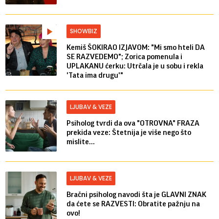
SHOWBIZ
Kemiš ŠOKIRAO IZJAVOM: "Mi smo hteli DA
SE RAZVEDEMO"; Zorica pomenula i
UPLAKANU ćerku: Utrčala je u sobu i rekla
'Tata ima drugu'"
LJUBAV & VEZE
Psiholog tvrdi da ova "OTROVNA" FRAZA
prekida veze: Štetnija je više nego što
mislite...
LJUBAV & VEZE
Bračni psiholog navodi šta je GLAVNI ZNAK
da ćete se RAZVESTI: Obratite pažnju na
ovo!