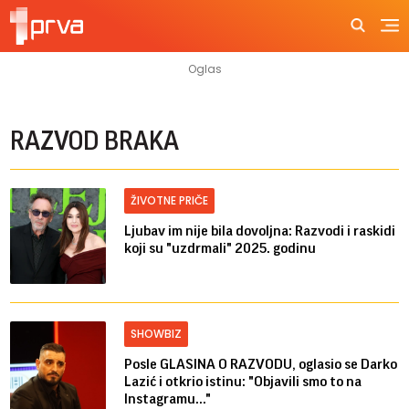
RAZVOD BRAKA
ŽIVOTNE PRIČE
Ljubav im nije bila dovoljna: Razvodi i raskidi
koji su "uzdrmali" 2025. godinu
SHOWBIZ
Posle GLASINA O RAZVODU, oglasio se Darko
Lazić i otkrio istinu: "Objavili smo to na
Instagramu..."