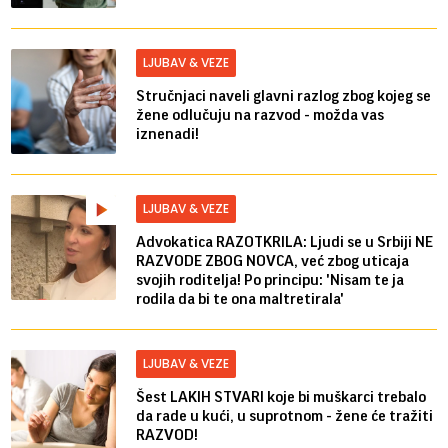
LJUBAV & VEZE
Stručnjaci naveli glavni razlog zbog kojeg se
žene odlučuju na razvod - možda vas
iznenadi!
LJUBAV & VEZE
Advokatica RAZOTKRILA: Ljudi se u Srbiji NE
RAZVODE ZBOG NOVCA, već zbog uticaja
svojih roditelja! Po principu: 'Nisam te ja
rodila da bi te ona maltretirala'
LJUBAV & VEZE
Šest LAKIH STVARI koje bi muškarci trebalo
da rade u kući, u suprotnom - žene će tražiti
RAZVOD!