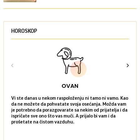
HOROSKOP
OVAN
Vi ste danas u nekom raspoloženju ni tamo ni vamo. Kao
Danas
da ne možete da pohvatate svoja osećanja. Možda vam
posve
je potrebno da porazgovarate sa nekim od prijatelja i da
susre
ispričate sve ono što vas muči. A prijalo bi vam i da
volel
prošetate na čistom vazduhu.
način