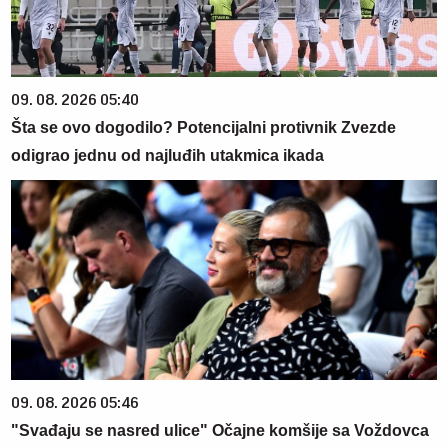
09. 08. 2026 05:40
Šta se ovo dogodilo? Potencijalni protivnik Zvezde
odigrao jednu od najluđih utakmica ikada
09. 08. 2026 05:46
"Svađaju se nasred ulice" Očajne komšije sa Voždovca