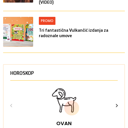
(VIDEO)
PROMO
Tri fantastična Vulkančić izdanja za
radoznale umove
HOROSKOP
OVAN