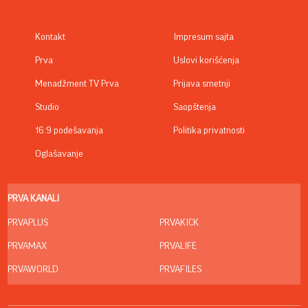
Kontakt
Impresum sajta
Prva
Uslovi korišćenja
Menadžment TV Prva
Prijava smetnji
Studio
Saopštenja
16:9 podešavanja
Politika privatnosti
Oglašavanje
PRVA KANALI
PRVAPLUS
PRVAKICK
PRVAMAX
PRVALIFE
PRVAWORLD
PRVAFILES