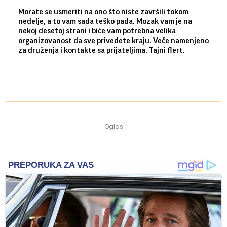
Morate se usmeriti na ono što niste završili tokom
Sve n
nedelje, a to vam sada teško pada. Mozak vam je na
potpu
nekoj desetoj strani i biće vam potrebna velika
stvar
organizovanost da sve privedete kraju. Veče namenjeno
tempo
za druženja i kontakte sa prijateljima. Tajni flert.
najbl