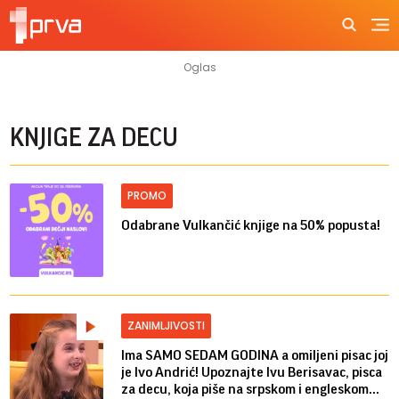
KNJIGE ZA DECU
PROMO
Odabrane Vulkančić knjige na 50% popusta!
ZANIMLJIVOSTI
Ima SAMO SEDAM GODINA a omiljeni pisac joj
je Ivo Andrić! Upoznajte Ivu Berisavac, pisca
za decu, koja piše na srpskom i engleskom...