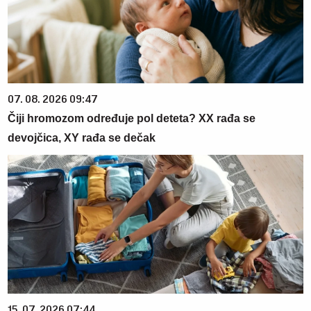
07. 08. 2026 09:47
Čiji hromozom određuje pol deteta? XX rađa se
devojčica, XY rađa se dečak
15. 07. 2026 07:44