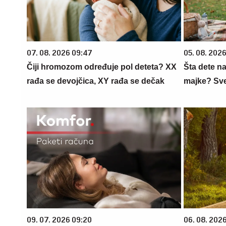
07. 08. 2026 09:47
05. 08. 202
Čiji hromozom određuje pol deteta? XX
Šta dete na
rađa se devojčica, XY rađa se dečak
majke? Sve 
09. 07. 2026 09:20
06. 08. 202