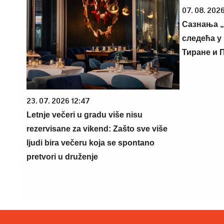
07. 08. 2026
Сазнања „
следећа у 
Тиране и 
23. 07. 2026 12:47
Letnje večeri u gradu više nisu
rezervisane za vikend: Zašto sve više
ljudi bira večeru koja se spontano
pretvori u druženje