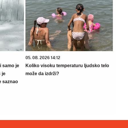
05. 08. 2026 14:12
 i samo je
Koliko visoku temperaturu ljudsko telo
 je
može da izdrži?
e saznao