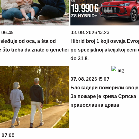
6 06:45
03. 08. 2026 13:23
sleđuje od oca, a šta od
Hibrid broj 1 koji osvaja Evr
što treba da znate o genetici
po specijalnoj akcijskoj ceni
do 31.8.
07. 08. 2026 15:07
Блокадери померили своје
За пожаре је крива Српска
православна црква
6 07:08