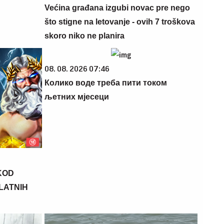
Većina građana izgubi novac pre nego
što stigne na letovanje - ovih 7 troškova
skoro niko ne planira
08. 08. 2026 07:46
Колико воде треба пити током
љетних мјесеци
KOD
PLATNIH