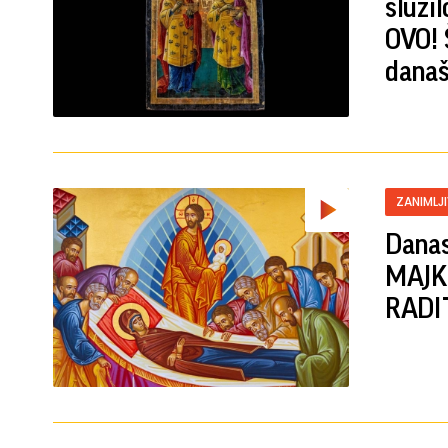
služi
OVO! 
današ
ZANIMLJ
Danas
MAJKI
RADIT