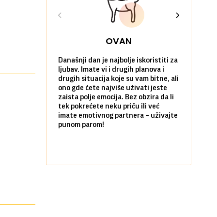
OVAN
Današnji dan je najbolje iskoristiti za
Ako već hoć
ljubav. Imate vi i drugih planova i
da u tome 
drugih situacija koje su vam bitne, ali
onda je za 
ono gde ćete najviše uživati jeste
pobegnete 
zaista polje emocija. Bez obzira da li
dan. I to p
tek pokrećete neku priču ili već
prijatelja i
imate emotivnog partnera – uživajte
sami koliko 
punom parom!
pozitivnom