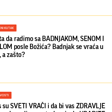
NI KUTAK
ta da radimo sa BADNJAKOM, SENOM I
OM posle Božića? Badnjak se vraća u
, a zašto?
IVOSTI
 su SVETI VRAČI i da bi vas ZDRAVLJE