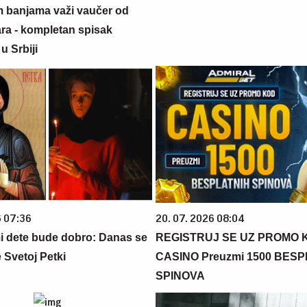
m banjama važi vaučer od
ara - kompletan spisak
u Srbiji
6 07:36
20. 07. 2026 08:04
 dete bude dobro: Danas se
REGISTRUJ SE UZ PROMO 
 Svetoj Petki
CASINO Preuzmi 1500 BES
SPINOVA