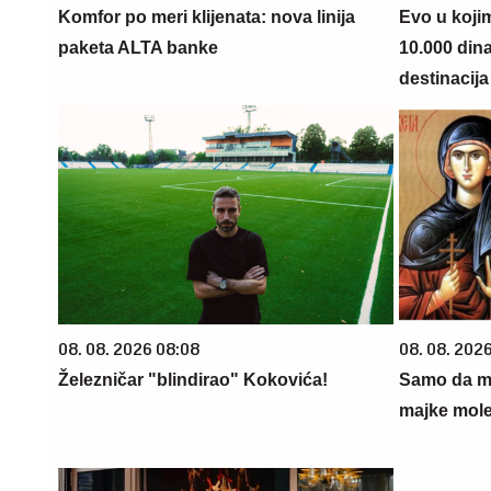
Komfor po meri klijenata: nova linija
Evo u koji
paketa ALTA banke
10.000 din
destinacija 
08. 08. 2026 08:08
08. 08. 202
Železničar "blindirao" Kokovića!
Samo da mi
majke mole