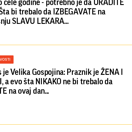
lo cele godine - potrebno je da URADITE
Šta bi trebalo da IZBEGAVATE na
nju SLAVU LEKARA...
IVOSTI
 je Velika Gospojina: Praznik je ŽENA I
, a evo šta NIKAKO ne bi trebalo da
E na ovaj dan...