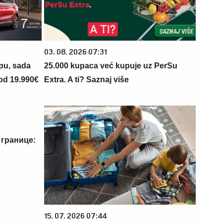
03. 08. 2026 07:31
opu, sada
25.000 kupaca već kupuje uz PerSu
 od 19.990€
Extra. A ti? Saznaj više
 границе:
15. 07. 2026 07:44