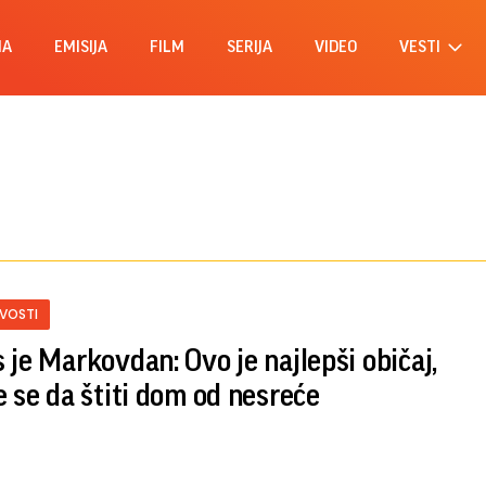
MA
EMISIJA
FILM
SERIJA
VIDEO
VESTI
IVOSTI
 je Markovdan: Ovo je najlepši običaj,
e se da štiti dom od nesreće