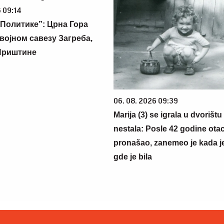
 09:14
Политике”: Црна Гора
војном савезу Загреба,
Приштине
06. 08. 2026 09:39
Marija (3) se igrala u dvorištu
nestala: Posle 42 godine otac
pronašao, zanemeo je kada j
gde je bila