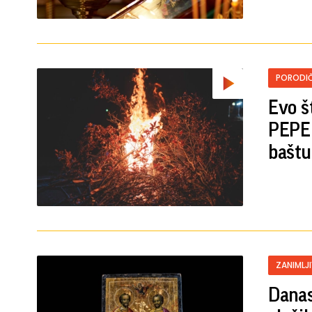
PORODIČ
Evo š
PEPEL
baštu
ZANIMLJ
Danas