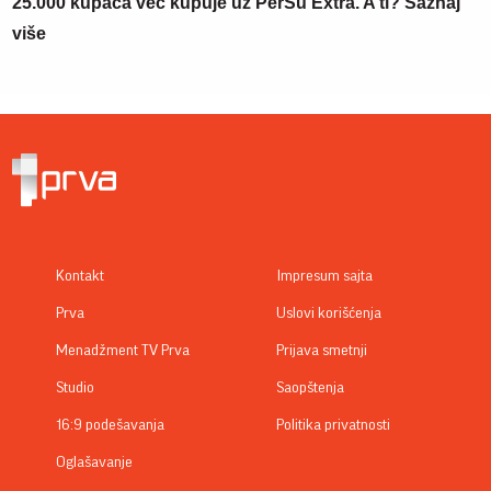
25.000 kupaca već kupuje uz PerSu Extra. A ti? Saznaj
više
Kontakt
Impresum sajta
Prva
Uslovi korišćenja
Menadžment TV Prva
Prijava smetnji
Studio
Saopštenja
16:9 podešavanja
Politika privatnosti
Oglašavanje