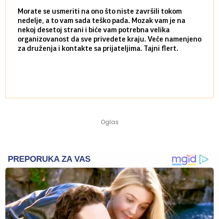
Morate se usmeriti na ono što niste završili tokom
Sve n
nedelje, a to vam sada teško pada. Mozak vam je na
potpu
nekoj desetoj strani i biće vam potrebna velika
stvar
organizovanost da sve privedete kraju. Veče namenjeno
tempo
za druženja i kontakte sa prijateljima. Tajni flert.
najbl