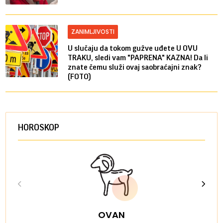
ZANIMLJIVOSTI
U slučaju da tokom gužve uđete U OVU
TRAKU, sledi vam "PAPRENA" KAZNA! Da li
znate čemu služi ovaj saobraćajni znak?
(FOTO)
HOROSKOP
OVAN