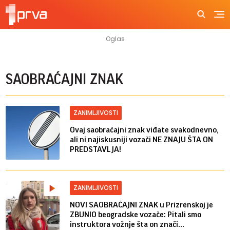
SAOBRAĆAJNI ZNAK
ZANIMLJIVOSTI
Ovaj saobraćajni znak viđate svakodnevno,
ali ni najiskusniji vozači NE ZNAJU ŠTA ON
PREDSTAVLJA!
ZANIMLJIVOSTI
NOVI SAOBRAĆAJNI ZNAK u Prizrenskoj je
ZBUNIO beogradske vozače: Pitali smo
instruktora vožnje šta on znači...