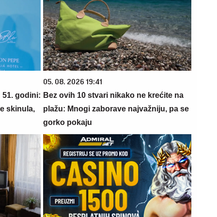
05. 08. 2026 19:41
 51. godini:
Bez ovih 10 stvari nikako ne krećite na
e skinula,
plažu: Mnogi zaborave najvažniju, pa se
gorko pokaju