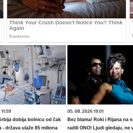
 11:59
05. 08. 2026 19:01
rbija dobija bolnicu od čak
Bez blama! Roki i Rijana na s
 - država ulaže 85 miliona
radili ONO! Ljudi gledaju, ne v