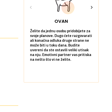
OVAN
Želite da jednu osobu pridobijete za
Danas možet
svoje planove. Dugo ćete razgovarati
će vas iznen
ali konačna odluka druge strane ne
da verujete
može biti u toku dana. Budite
povoljne po 
uvereni da ste ostavili veliki utisak
poradujete 
na nju. Emotivni partner vas pritiska
razočarate
na nešto što vi ne želite.
komunikacij
Flertovanje