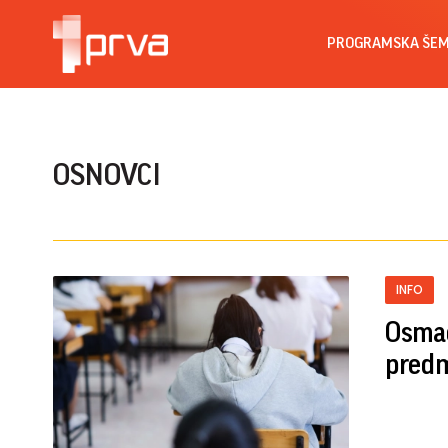
PROGRAMSKA ŠE
OSNOVCI
INFO
Osmac
predm