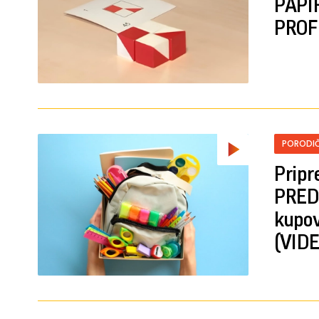
PAPIR
PROF
PORODIČ
Pripr
PREDM
kupov
(VIDE