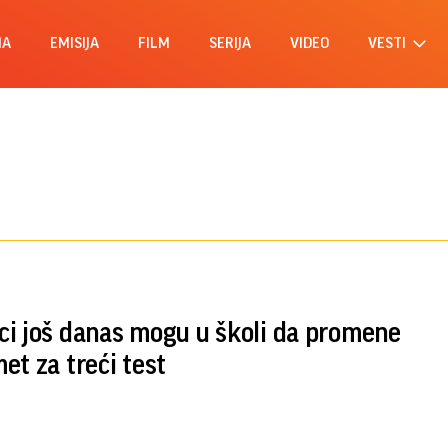
MA
EMISIJA
FILM
SERIJA
VIDEO
VESTI
i još danas mogu u školi da promene
et za treći test