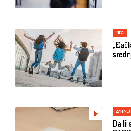
INFO
„Đačk
sredn
ZANIMLJ
Da li