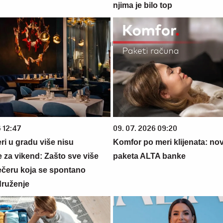
njima je bilo top
6 12:47
09. 07. 2026 09:20
ri u gradu više nisu
Komfor po meri klijenata: nova
 za vikend: Zašto sve više
paketa ALTA banke
večeru koja se spontano
druženje