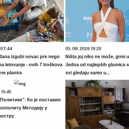
 07:44
05. 08. 2026 19:20
đana izgubi novac pre nego
Ništa joj niko ne može, grmi u
na letovanje - ovih 7 troškova
Jedna od najlepših glumica s
ne planira
svi gledaju samo u...
 15:45
Политике”: Ко је поставио
рополиту Методију у
аостру