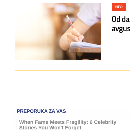
INFO
Od da
avgu