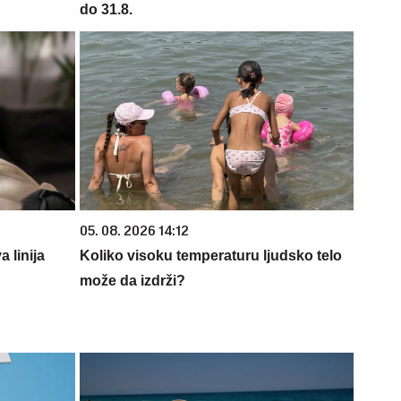
do 31.8.
05. 08. 2026 14:12
 linija
Koliko visoku temperaturu ljudsko telo
može da izdrži?