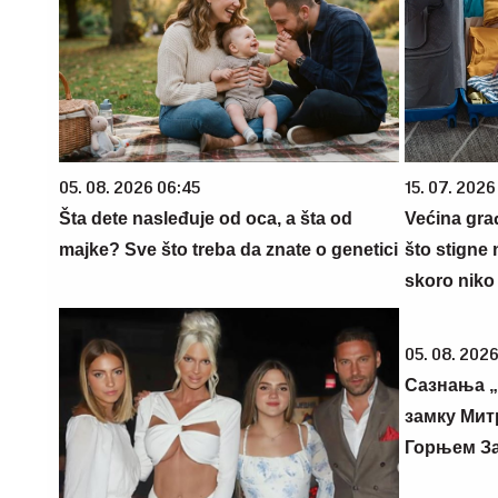
05. 08. 2026 06:45
15. 07. 2026
Šta dete nasleđuje od oca, a šta od
Većina gra
majke? Sve što treba da znate o genetici
što stigne 
skoro niko 
05. 08. 2026
Сазнања „
замку Мит
Горњем З