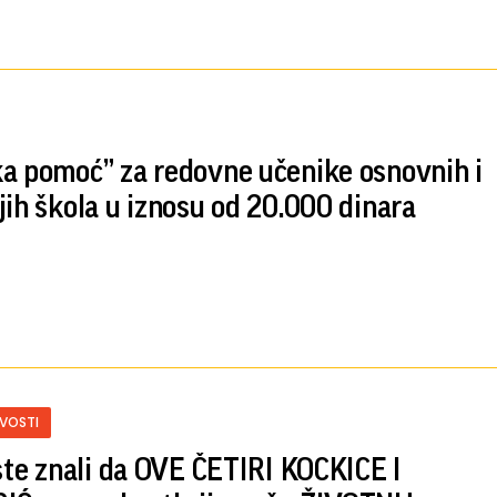
a pomoć” za redovne učenike osnovnih i
jih škola u iznosu od 20.000 dinara
IVOSTI
 ste znali da OVE ČETIRI KOCKICE I