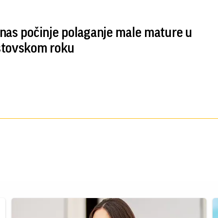
nas počinje polaganje male mature u
stovskom roku