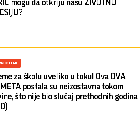
IĆ mogu da otkriju našu ŽIVOTNU
ESIJU?
NI KUTAK
eme za školu uveliko u toku! Ova DVA
ETA postala su neizostavna tokom
ine, što nije bio slučaj prethodnih godina
O)