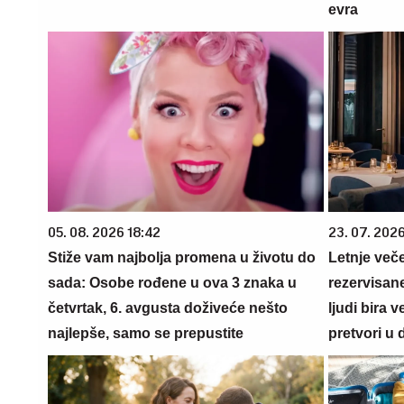
evra
05. 08. 2026 18:42
23. 07. 202
Stiže vam najbolja promena u životu do
Letnje veče
sada: Osobe rođene u ova 3 znaka u
rezervisane
četvrtak, 6. avgusta doživeće nešto
ljudi bira 
najlepše, samo se prepustite
pretvori u 