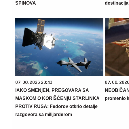
SPINOVA
destinacija 
07. 08. 2026 20:43
07. 08. 202
IAKO SMENjEN, PREGOVARA SA
NEOBIČAN
MASKOM O KORIŠĆENjU STARLINKA
promenio i
PROTIV RUSA: Fedorov otkrio detalje
razgovora sa milijarderom