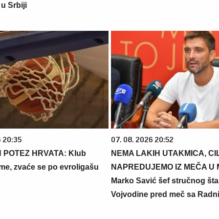
u Srbiji
6 20:35
07. 08. 2026 20:52
 POTEZ HRVATA: Klub
NEMA LAKIH UTAKMICA, CIL
me, zvaće se po evroligašu
NAPREDUJEMO IZ MEČA U 
Marko Savić šef stručnog št
Vojvodine pred meč sa Radn