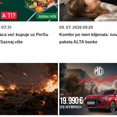
6 07:31
09. 07. 2026 09:20
aca već kupuje uz PerSu
Komfor po meri klijenata: nova
? Saznaj više
paketa ALTA banke