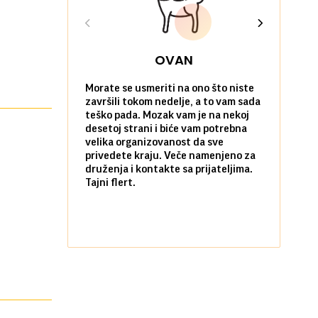
OVAN
Morate se usmeriti na ono što niste
Sve na posl
završili tokom nedelje, a to vam sada
vi kao da n
teško pada. Mozak vam je na nekoj
zadovoljni 
desetoj strani i biće vam potrebna
nekim stvar
velika organizovanost da sve
biste ih po
privedete kraju. Veče namenjeno za
kada ste okr
druženja i kontakte sa prijateljima.
najbližima.
Tajni flert.
okupljanje.