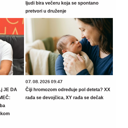
ljudi bira večeru koja se spontano
pretvori u druženje
07. 08. 2026 09:47
j JE DA
Čiji hromozom određuje pol deteta? XX
MEČ:
rađa se devojčica, XY rađa se dečak
aba
ikom