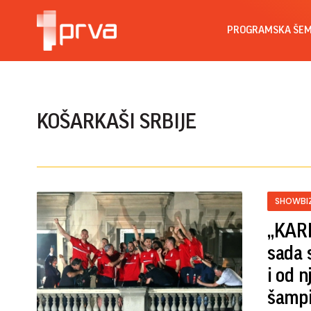
PROGRAMSKA ŠE
KOŠARKAŠI SRBIJE
SHOWBI
„KARI
sada 
i od 
šampi