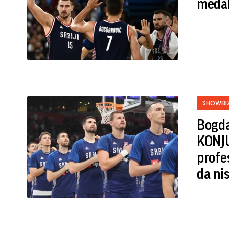
medal
SHOWBI
Bogda
KONJU
profes
da ni