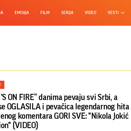
MA
EMISIJA
FILM
SERIJA
VIDEO
VESTI
Z
’S ON FIRE“ danima pevaju svi Srbi, a
se OGLASILA i pevačica legendarnog hita
njenog komentara GORI SVE: "Nikola Jokić
on" (VIDEO)