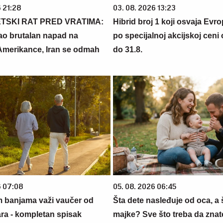
 21:28
03. 08. 2026 13:23
ETSKI RAT PRED VRATIMA:
Hibrid broj 1 koji osvaja Evr
ao brutalan napad na
po specijalnoj akcijskoj ceni
 Amerikance, Iran se odmah
do 31.8.
6 07:08
05. 08. 2026 06:45
m banjama važi vaučer od
Šta dete nasleđuje od oca, a 
ara - kompletan spisak
majke? Sve što treba da znate