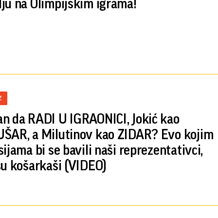
ju na Olimpijskim igrama!
Z
n da RADI U IGRAONICI, Jokić kao
ŠAR, a Milutinov kao ZIDAR? Evo kojim
ijama bi se bavili naši reprezentativci,
su košarkaši (VIDEO)