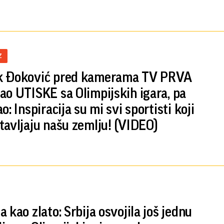
Z
k Đoković pred kamerama TV PRVA
ao UTISKE sa Olimpijskih igara, pa
o: Inspiracija su mi svi sportisti koji
tavljaju našu zemlju! (VIDEO)
 kao zlato: Srbija osvojila još jednu