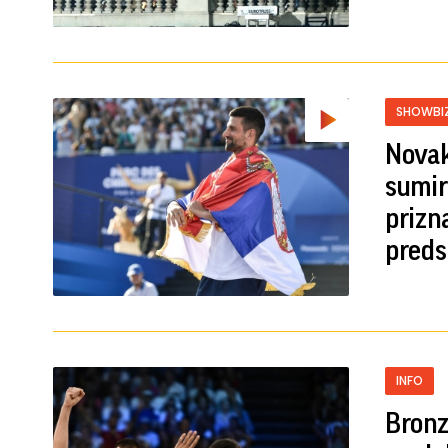
SHOWBI
Nova
sumir
prizna
preds
INFO
Bronza