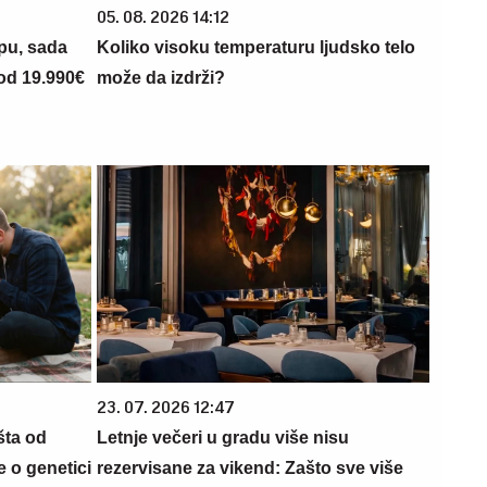
05. 08. 2026 14:12
opu, sada
Koliko visoku temperaturu ljudsko telo
 od 19.990€
može da izdrži?
23. 07. 2026 12:47
šta od
Letnje večeri u gradu više nisu
 o genetici
rezervisane za vikend: Zašto sve više