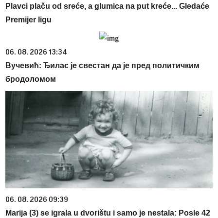
Plavci plaču od sreće, a glumica na put kreće... Gledaće
Premijer ligu
06. 08. 2026 13:34
Вучевић: Ђилас је свестан да је пред политичким
бродоломом
06. 08. 2026 09:39
Marija (3) se igrala u dvorištu i samo je nestala: Posle 42