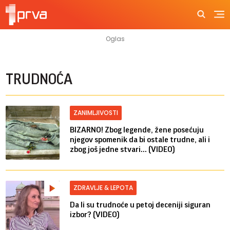
TRUDNOĆA
ZANIMLJIVOSTI
BIZARNO! Zbog legende, žene posećuju
njegov spomenik da bi ostale trudne, ali i
zbog još jedne stvari... (VIDEO)
ZDRAVLJE & LEPOTA
Da li su trudnoće u petoj deceniji siguran
izbor? (VIDEO)