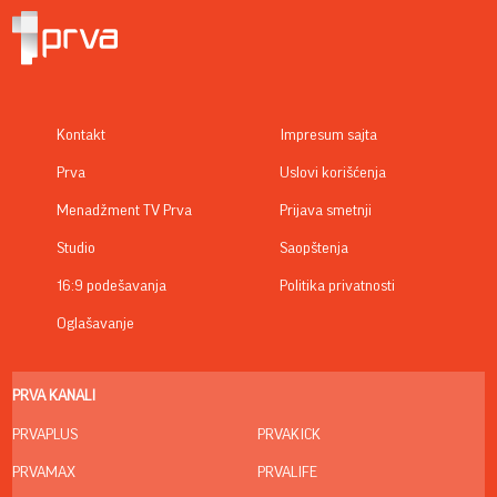
Kontakt
Impresum sajta
Prva
Uslovi korišćenja
Menadžment TV Prva
Prijava smetnji
Studio
Saopštenja
16:9 podešavanja
Politika privatnosti
Oglašavanje
PRVA KANALI
PRVAPLUS
PRVAKICK
PRVAMAX
PRVALIFE