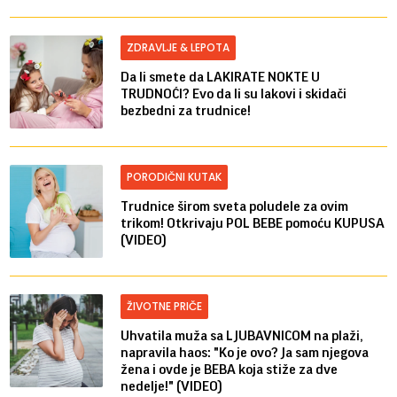
ZDRAVLJE & LEPOTA
Da li smete da LAKIRATE NOKTE U
TRUDNOĆI? Evo da li su lakovi i skidači
bezbedni za trudnice!
PORODIČNI KUTAK
Trudnice širom sveta poludele za ovim
trikom! Otkrivaju POL BEBE pomoću KUPUSA
(VIDEO)
ŽIVOTNE PRIČE
Uhvatila muža sa LJUBAVNICOM na plaži,
napravila haos: "Ko je ovo? Ja sam njegova
žena i ovde je BEBA koja stiže za dve
nedelje!" (VIDEO)