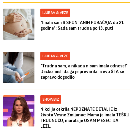
LJUBAV & VEZE
"Imala sam 9 SPONTANIH POBAČAJA do 21.
godine": Sada sam trudna po 13. put!
LJUBAV & VEZE
"Trudna sam, a nikada nisam imala odnose!"
Dečko misli da ga je prevarila, a evo ŠTA se
zapravo dogodilo
SHOWBIZ
Nikolija otkrila NEPOZNATE DETALJE iz
života Vesne Zmijanac: Mama je imala TEŠKU
TRUDNOĆU, morala je OSAM MESECI DA
LEŽI...