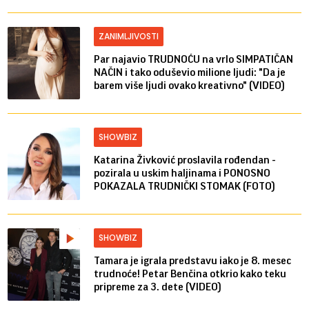
ZANIMLJIVOSTI
Par najavio TRUDNOĆU na vrlo SIMPATIČAN
NAČIN i tako oduševio milione ljudi: "Da je
barem više ljudi ovako kreativno" (VIDEO)
SHOWBIZ
Katarina Živković proslavila rođendan -
pozirala u uskim haljinama i PONOSNO
POKAZALA TRUDNIČKI STOMAK (FOTO)
SHOWBIZ
Tamara je igrala predstavu iako je 8. mesec
trudnoće! Petar Benčina otkrio kako teku
pripreme za 3. dete (VIDEO)