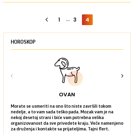
1
3
4
...
HOROSKOP
OVAN
Morate se usmeriti na ono što niste završili tokom
Sve n
nedelje, a to vam sada teško pada. Mozak vam je na
potpu
nekoj desetoj strani i biće vam potrebna velika
stvar
organizovanost da sve privedete kraju. Veče namenjeno
tempo
za druženja i kontakte sa prijateljima. Tajni flert.
najbl