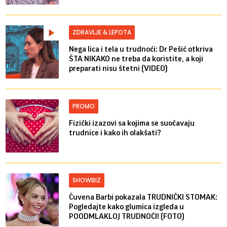
ZDRAVLJE & LEPOTA
Nega lica i tela u trudnoći: Dr Pešić otkriva
ŠTA NIKAKO ne treba da koristite, a koji
preparati nisu štetni (VIDEO)
PROMO
Fizički izazovi sa kojima se suočavaju
trudnice i kako ih olakšati?
SHOWBIZ
Čuvena Barbi pokazala TRUDNIČKI STOMAK:
Pogledajte kako glumica izgleda u
POODMLAKLOJ TRUDNOĆI! (FOTO)