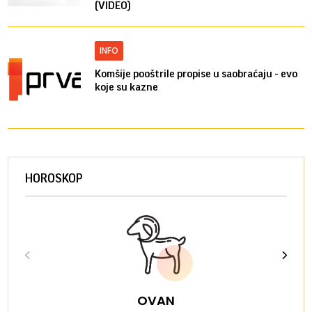
(VIDEO)
INFO
Komšije pooštrile propise u saobraćaju - evo
koje su kazne
HOROSKOP
OVAN