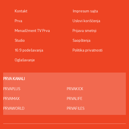
Kontakt
Impresum sajta
Prva
Uslovi korišćenja
Menadžment TV Prva
Prijava smetnji
Studio
Saopštenja
16:9 podešavanja
Politika privatnosti
Oglašavanje
PRVA KANALI
PRVAPLUS
PRVAKICK
PRVAMAX
PRVALIFE
PRVAWORLD
PRVAFILES