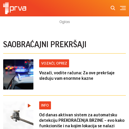
SAOBRAĆAJNI PREKRŠAJI
VOZAČI, OPREZ
Vozači, vodite računa: Za ove prekršaje
sleduju vam enormne kazne
INFO
Od danas aktivan sistem za automatsku
detekciju PREKORAČENJA BRZINE – evo kako
funkcioniše i na kojim lokacija se nalazi