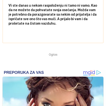
Vi ste danas u nekom raspoloženju ni tamo ni vamo. Kao
Danas
da ne možete da pohvatate svoja osećanja. Možda vam
posve
je potrebno da porazgovarate sa nekim od prijatelja i da
susre
ispričate sve ono što vas muči. A prijalo bi vam i da
volel
prošetate na čistom vazduhu.
način