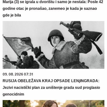
Marija (3) se igrala u dvorištu i samo je nestala: Posle 42
godine otac je pronašao, zanemeo je kada je saznao
gde je bila
09. 08. 2026 07:31
RUSIJA OBELEŽAVA KRAJ OPSADE LENjINGRADA:
Jezivi nacistički plan za uništenje grada sud proglasio
genocidnim