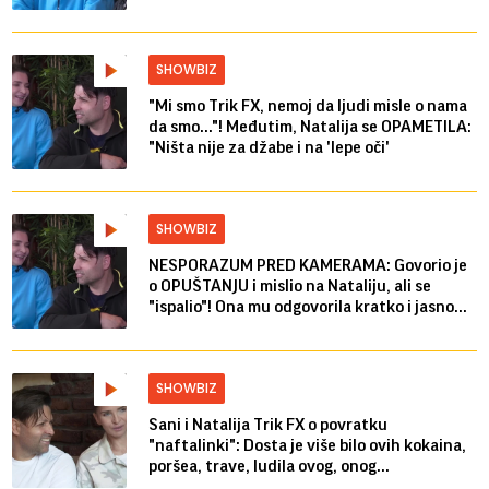
SHOWBIZ
"Mi smo Trik FX, nemoj da ljudi misle o nama
da smo..."! Međutim, Natalija se OPAMETILA:
"Ništa nije za džabe i na 'lepe oči'
SHOWBIZ
NESPORAZUM PRED KAMERAMA: Govorio je
o OPUŠTANJU i mislio na Nataliju, ali se
"ispalio"! Ona mu odgovorila kratko i jasno...
SHOWBIZ
Sani i Natalija Trik FX o povratku
"naftalinki": Dosta je više bilo ovih kokaina,
poršea, trave, ludila ovog, onog...