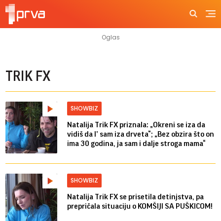
TRIK FX
SHOWBIZ
Natalija Trik FX priznala: „Okreni se iza da
vidiš da l’ sam iza drveta“; „Bez obzira što on
ima 30 godina, ja sam i dalje stroga mama“
SHOWBIZ
Natalija Trik FX se prisetila detinjstva, pa
prepričala situaciju o KOMŠIJI SA PUŠKICOM!