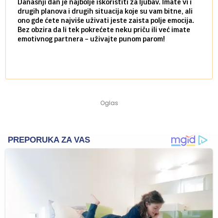
Današnji dan je najbolje iskoristiti za ljubav. Imate vi i
Ako v
drugih planova i drugih situacija koje su vam bitne, ali
do ma
ono gde ćete najviše uživati jeste zaista polje emocija.
van g
Bez obzira da li tek pokrećete neku priču ili već imate
društ
emotivnog partnera – uživajte punom parom!
kolik