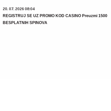
20. 07. 2026 08:04
REGISTRUJ SE UZ PROMO KOD CASINO Preuzmi 1500
BESPLATNIH SPINOVA
23. 07. 2026 12:47
Letnje večeri u gradu više nisu rezervisane za vikend:
Zašto sve više ljudi bira večeru koja se spontano
pretvori u druženje