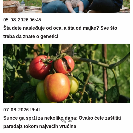
05. 08. 2026 06:45
Šta dete nasleđuje od oca, a šta od majke? Sve što
treba da znate o genetici
07. 08. 2026 19:41
Sunce ga sprži za nekoliko dana: Ovako ćete zaštititi
paradajz tokom najvećih vrućina