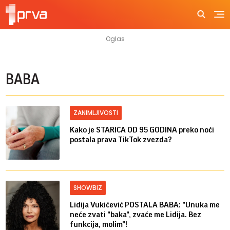
BABA
ZANIMLJIVOSTI
Kako je STARICA OD 95 GODINA preko noći
postala prava TikTok zvezda?
SHOWBIZ
Lidija Vukićević POSTALA BABA: "Unuka me
neće zvati "baka", zvaće me Lidija. Bez
funkcija, molim"!