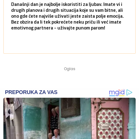
Današnji dan je najbolje iskoristiti za ljubav. Imate vi i
Ako v
drugih planova i drugih situacija koje su vam bitne, ali
do ma
ono gde ćete najviše uživati jeste zaista polje emocija.
van g
Bez obzira da li tek pokrećete neku priču ili već imate
društ
emotivnog partnera – uživajte punom parom!
kolik