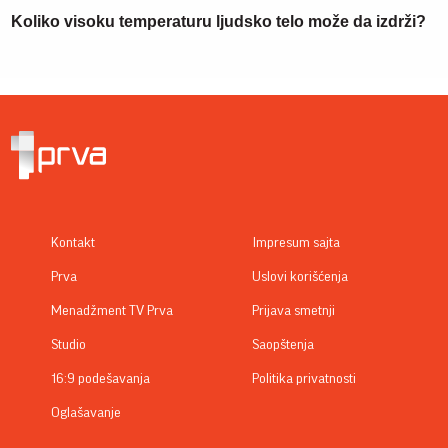
Koliko visoku temperaturu ljudsko telo može da izdrži?
Kontakt
Impresum sajta
Prva
Uslovi korišćenja
Menadžment TV Prva
Prijava smetnji
Studio
Saopštenja
16:9 podešavanja
Politika privatnosti
Oglašavanje