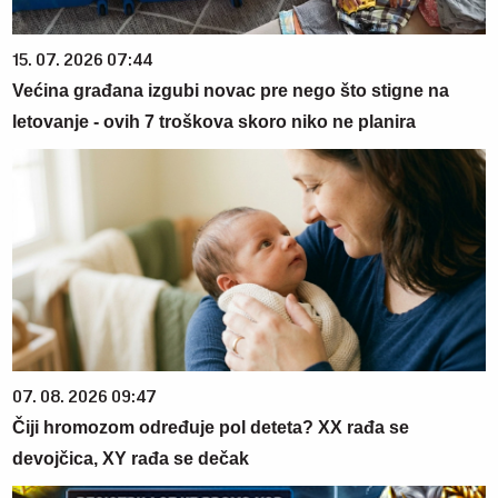
15. 07. 2026 07:44
Većina građana izgubi novac pre nego što stigne na
letovanje - ovih 7 troškova skoro niko ne planira
07. 08. 2026 09:47
Čiji hromozom određuje pol deteta? XX rađa se
devojčica, XY rađa se dečak