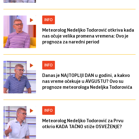
INFO
Meteorolog Nedeljko Todorović otkriva kada
nas očuje velika promena vremena: Ovo je
prognoza za naredni period
INFO
Danas je NAJTOPLIJI DAN u godini, a kakvo
nas vreme očekuje u AVGUSTU? Ovo su
prognoze meteorologa Nedeljka Todorovića
INFO
Meteorolog Nedeljko Todorović za Prvu
otkrio KADA TAČNO stiže OSVEŽENJE?