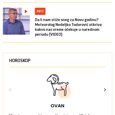
INFO
Da li nam stiže sneg za Novu godinu?
Meteorolog Nedeljko Todorović otkriva
kakvo nas vreme očekuje u narednom
periodu (VIDEO)
HOROSKOP
OVAN