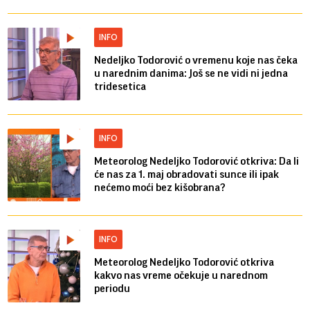
INFO
Nedeljko Todorović o vremenu koje nas čeka
u narednim danima: Još se ne vidi ni jedna
tridesetica
INFO
Meteorolog Nedeljko Todorović otkriva: Da li
će nas za 1. maj obradovati sunce ili ipak
nećemo moći bez kišobrana?
INFO
Meteorolog Nedeljko Todorović otkriva
kakvo nas vreme očekuje u narednom
periodu