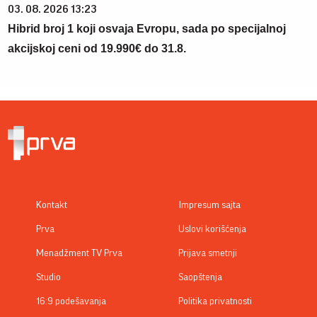
03. 08. 2026 13:23
Hibrid broj 1 koji osvaja Evropu, sada po specijalnoj
akcijskoj ceni od 19.990€ do 31.8.
Kontakt
Impresum sajta
Prva
Uslovi korišćenja
Menadžment TV Prva
Prijava smetnji
Studio
Saopštenja
16:9 podešavanja
Politika privatnosti