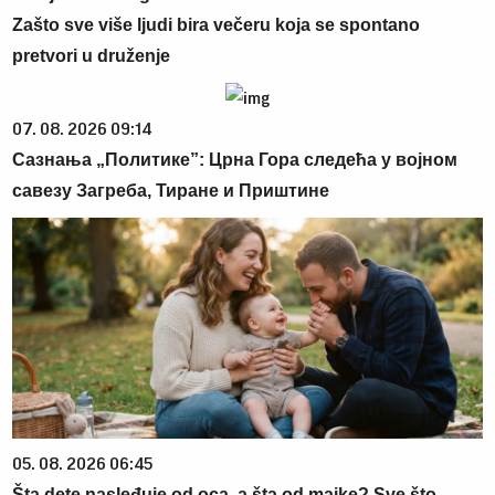
Zašto sve više ljudi bira večeru koja se spontano
pretvori u druženje
07. 08. 2026 09:14
Сазнања „Политике”: Црна Гора следећа у војном
савезу Загреба, Тиране и Приштине
05. 08. 2026 06:45
Šta dete nasleđuje od oca, a šta od majke? Sve što