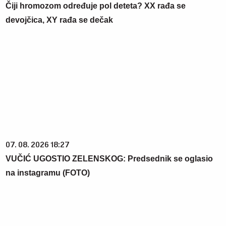
Čiji hromozom određuje pol deteta? XX rađa se
devojčica, XY rađa se dečak
07. 08. 2026 18:27
VUČIĆ UGOSTIO ZELENSKOG: Predsednik se oglasio
na instagramu (FOTO)