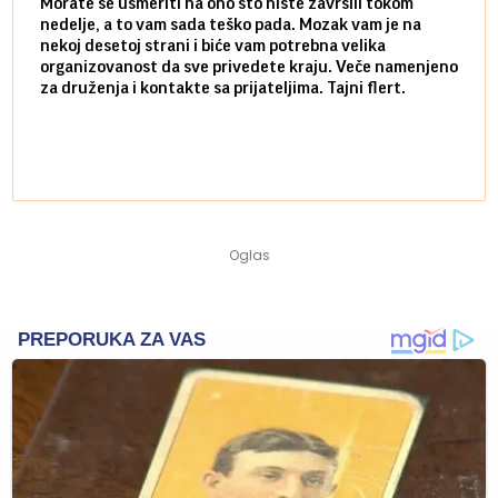
Morate se usmeriti na ono što niste završili tokom
Sve n
nedelje, a to vam sada teško pada. Mozak vam je na
potpu
nekoj desetoj strani i biće vam potrebna velika
stvar
organizovanost da sve privedete kraju. Veče namenjeno
tempo
za druženja i kontakte sa prijateljima. Tajni flert.
najbl