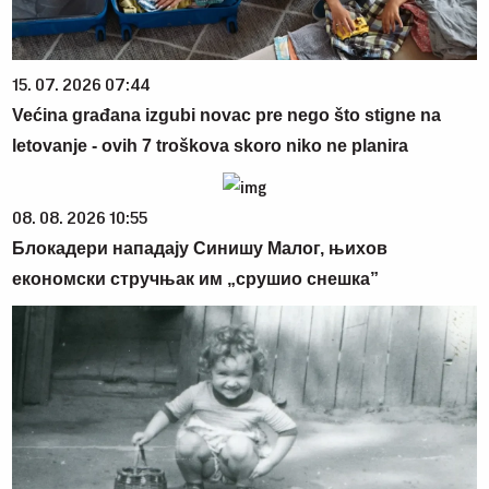
15. 07. 2026 07:44
Većina građana izgubi novac pre nego što stigne na
letovanje - ovih 7 troškova skoro niko ne planira
08. 08. 2026 10:55
Блокадери нападају Синишу Малог, њихов
економски стручњак им „срушио снешка”