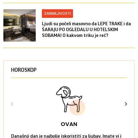
ZANIMLJIVOSTI
Ljudi su počeli masovno da LEPE TRAKE i da
ŠARAJU PO OGLEDALU U HOTELSKIM
SOBAMA! O kakvom triku je reč?
HOROSKOP
OVAN
Današnji dan je najbolje iskoristiti za ljubav. Imate vi i
Ako v