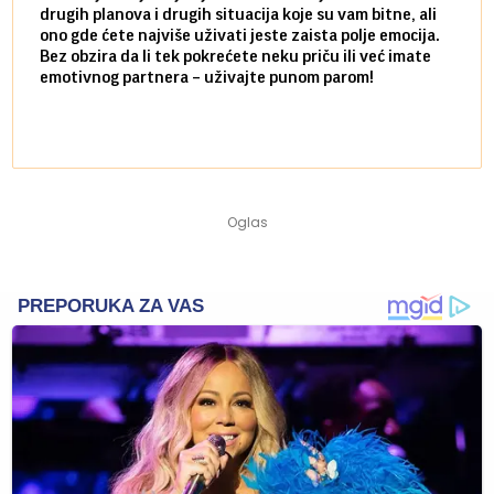
drugih planova i drugih situacija koje su vam bitne, ali
do ma
ono gde ćete najviše uživati jeste zaista polje emocija.
van g
Bez obzira da li tek pokrećete neku priču ili već imate
društ
emotivnog partnera – uživajte punom parom!
kolik