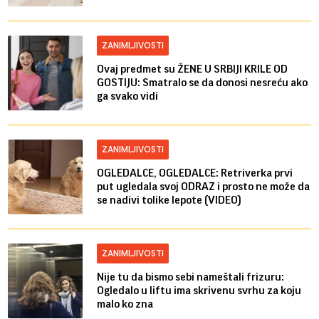
ZANIMLJIVOSTI
Ovaj predmet su ŽENE U SRBIJI KRILE OD
GOSTIJU: Smatralo se da donosi nesreću ako
ga svako vidi
ZANIMLJIVOSTI
OGLEDALCE, OGLEDALCE: Retriverka prvi
put ugledala svoj ODRAZ i prosto ne može da
se nadivi tolike lepote (VIDEO)
ZANIMLJIVOSTI
Nije tu da bismo sebi nameštali frizuru:
Ogledalo u liftu ima skrivenu svrhu za koju
malo ko zna