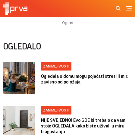
OGLEDALO
ZANIMLJIVOSTI
Ogledala u domu mogu pojačati stres ili mir,
zavisno od položaja
ZANIMLJIVOSTI
NIJE SVEJEDNO! Evo GDE bi trebalo da vam
stoje OGLEDALA kako biste uživali u miru i
blagostanju