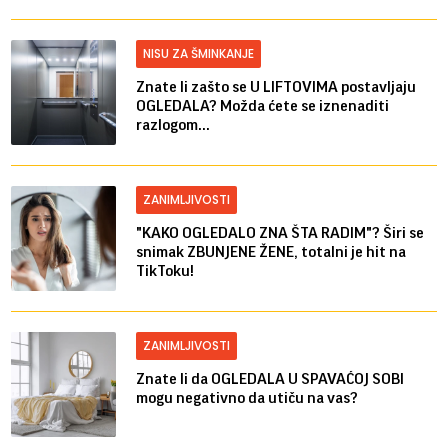
NISU ZA ŠMINKANJE
Znate li zašto se U LIFTOVIMA postavljaju
OGLEDALA? Možda ćete se iznenaditi
razlogom...
ZANIMLJIVOSTI
"KAKO OGLEDALO ZNA ŠTA RADIM"? Širi se
snimak ZBUNJENE ŽENE, totalni je hit na
TikToku!
ZANIMLJIVOSTI
Znate li da OGLEDALA U SPAVAĆOJ SOBI
mogu negativno da utiču na vas?