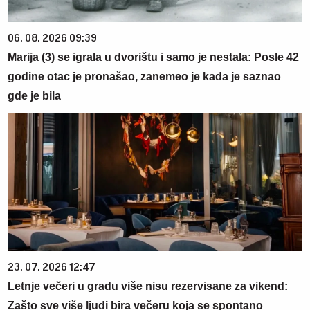
06. 08. 2026 09:39
Marija (3) se igrala u dvorištu i samo je nestala: Posle 42
godine otac je pronašao, zanemeo je kada je saznao
gde je bila
23. 07. 2026 12:47
Letnje večeri u gradu više nisu rezervisane za vikend:
Zašto sve više ljudi bira večeru koja se spontano