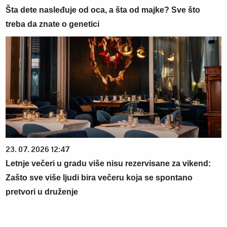
Šta dete nasleđuje od oca, a šta od majke? Sve što
treba da znate o genetici
23. 07. 2026 12:47
Letnje večeri u gradu više nisu rezervisane za vikend:
Zašto sve više ljudi bira večeru koja se spontano
pretvori u druženje