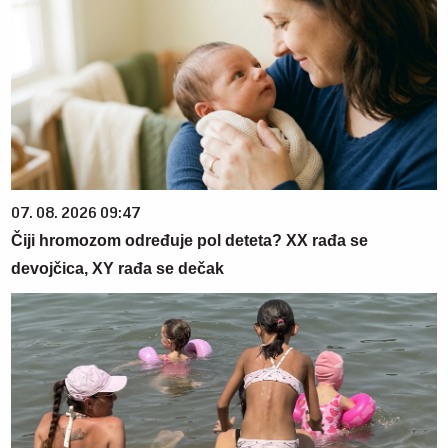
07. 08. 2026 09:47
Čiji hromozom određuje pol deteta? XX rađa se
devojčica, XY rađa se dečak