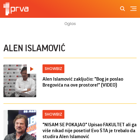
ALEN ISLAMOVIĆ
SHOWBIZ
Alen Islamović zaključio: "Bog je poslao
Bregovića na ove prostore!" (VIDEO)
SHOWBIZ
"NISAM SE POKAJAO" Upisao FAKULTET ali ga
više nikad nije posetio! Evo ŠTA je trebalo da
studira Alen Islamović