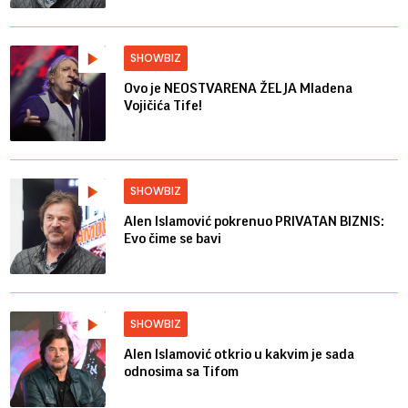
SHOWBIZ
Ovo je NEOSTVARENA ŽELJA Mladena
Vojičića Tife!
SHOWBIZ
Alen Islamović pokrenuo PRIVATAN BIZNIS:
Evo čime se bavi
SHOWBIZ
Alen Islamović otkrio u kakvim je sada
odnosima sa Tifom