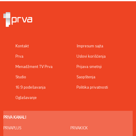
Kontakt
Impresum sajta
Prva
Uslovi korišćenja
Menadžment TV Prva
Prijava smetnji
Studio
Saopštenja
16:9 podešavanja
Politika privatnosti
Oglašavanje
PRVA KANALI
PRVAPLUS
PRVAKICK