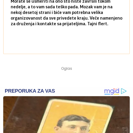
Morate se usmeriti na ono što niste završili tokom
Sve n
nedelje, a to vam sada teško pada. Mozak vam je na
potpu
nekoj desetoj strani i biće vam potrebna velika
stvar
organizovanost da sve privedete kraju. Veče namenjeno
tempo
za druženja i kontakte sa prijateljima. Tajni flert.
najbl