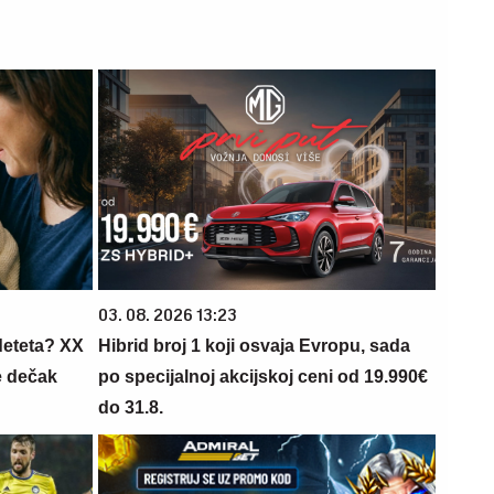
03. 08. 2026 13:23
deteta? XX
Hibrid broj 1 koji osvaja Evropu, sada
e dečak
po specijalnoj akcijskoj ceni od 19.990€
do 31.8.