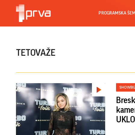
PROGRAMSKA ŠE
TETOVAŽE
SHOWBI
Bresk
kamer
UKLON