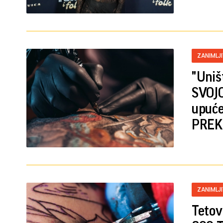
ZANIMLJ
"Uniš
SVOJO
upuće
PREK
ZANIMLJ
Tetov