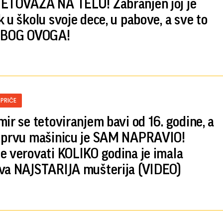
ETOVAŽA NA TELU! Zabranjen joj je
k u školu svoje dece, u pabove, a sve to
 ZBOG OVOGA!
 PRIČE
mir se tetoviranjem bavi od 16. godine, a
 prvu mašinicu je SAM NAPRAVIO!
e verovati KOLIKO godina je imala
va NAJSTARIJA mušterija (VIDEO)