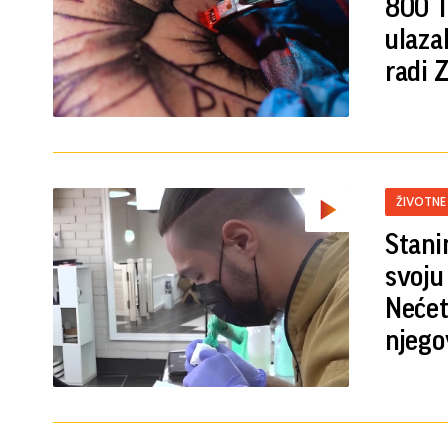
800 T
ulaza
radi
ŽIVOTNE
Stani
svoju
Nećet
njego