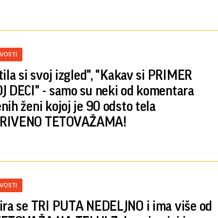
IVOSTI
tila si svoj izgled", "Kakav si PRIMER
J DECI" - samo su neki od komentara
nih ženi kojoj je 90 odsto tela
RIVENO TETOVAŽAMA!
IVOSTI
ira se TRI PUTA NEDELJNO i ima više od