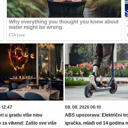
6 12:47
08. 08. 2026 06:10
ri u gradu više nisu
ABS upozorava: Električni tro
 za vikend: Zašto sve više
igračka, mlađi od 14 godina 