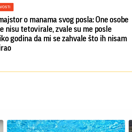
IVOSTI
majstor o manama svog posla: One osobe
se nisu tetovirale, zvale su me posle
iko godina da mi se zahvale što ih nisam
irao