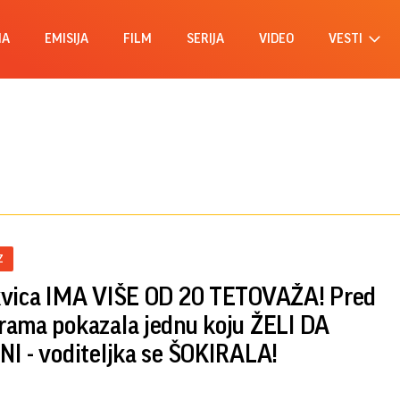
MA
EMISIJA
FILM
SERIJA
VIDEO
VESTI
Z
vica IMA VIŠE OD 20 TETOVAŽA! Pred
ama pokazala jednu koju ŽELI DA
I - voditeljka se ŠOKIRALA!