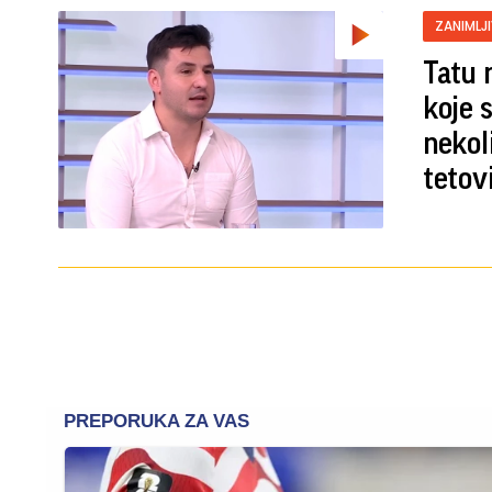
ZANIMLJ
Tatu 
koje 
nekol
tetov