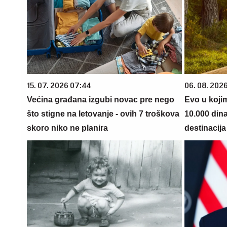
15. 07. 2026 07:44
06. 08. 202
Većina građana izgubi novac pre nego
Evo u koji
što stigne na letovanje - ovih 7 troškova
10.000 din
skoro niko ne planira
destinacija 