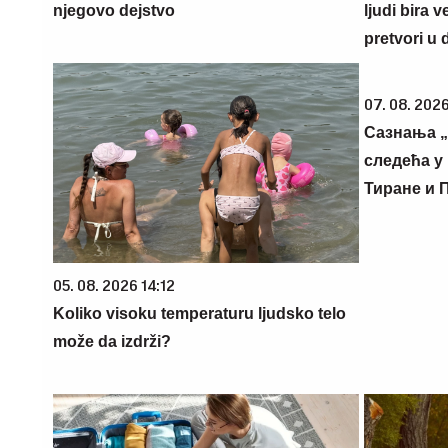
njegovo dejstvo
ljudi bira 
pretvori u 
07. 08. 2026
Сазнања „
следећа у 
Тиране и 
05. 08. 2026 14:12
Koliko visoku temperaturu ljudsko telo
može da izdrži?