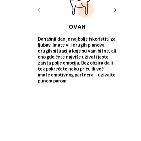
OVAN
Današnji dan je najbolje iskoristiti za
Ako već hoć
ljubav. Imate vi i drugih planova i
da u tome 
drugih situacija koje su vam bitne, ali
onda je za 
ono gde ćete najviše uživati jeste
pobegnete 
zaista polje emocija. Bez obzira da li
dan. I to p
tek pokrećete neku priču ili već
prijatelja i
imate emotivnog partnera – uživajte
sami koliko 
punom parom!
pozitivnom