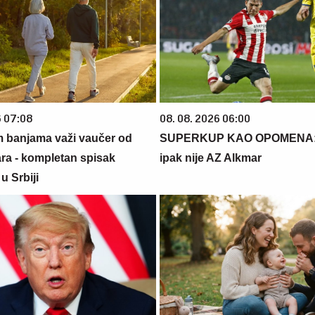
6 07:08
08. 08. 2026 06:00
m banjama važi vaučer od
SUPERKUP KAO OPOMENA: 
ara - kompletan spisak
ipak nije AZ Alkmar
u Srbiji