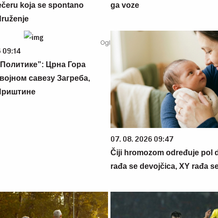
večeru koja se spontano
ga voze
druženje
 09:14
Политике”: Црна Гора
војном савезу Загреба,
Приштине
07. 08. 2026 09:47
Čiji hromozom određuje pol 
rađa se devojčica, XY rađa s