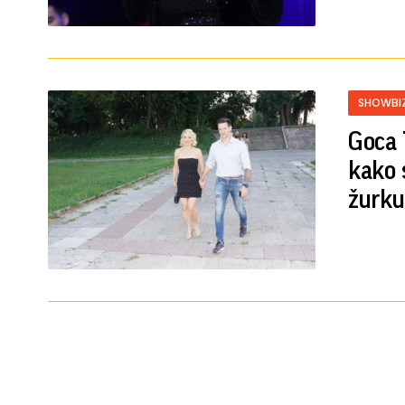
SHOWBI
Goca 
kako 
žurku