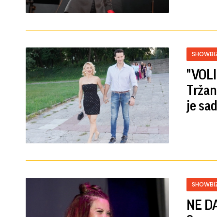
SHOWBI
"VOL
Tržan
je sa
SHOWBI
NE DA