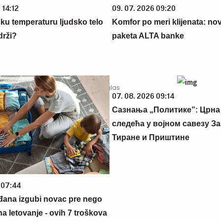
 14:12
09. 07. 2026 09:20
oku temperaturu ljudsko telo
Komfor po meri klijenata: nova
drži?
paketa ALTA banke
07. 08. 2026 09:14
Сазнања „Политике”: Црна
следећа у војном савезу За
Тиране и Приштине
 07:44
đana izgubi novac pre nego
na letovanje - ovih 7 troškova