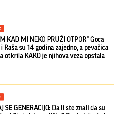
Z
IM KAD MI NEKO PRUŽI OTPOR" Goca
 i Raša su 14 godina zajedno, a pevačica
da otkrila KAKO je njihova veza opstala
Z
J SE GENERACIJO: Da li ste znali da su