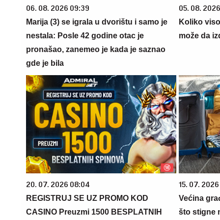
06. 08. 2026 09:39
05. 08. 2026
Marija (3) se igrala u dvorištu i samo je
Koliko vis
nestala: Posle 42 godine otac je
može da iz
pronašao, zanemeo je kada je saznao
gde je bila
20. 07. 2026 08:04
15. 07. 2026
REGISTRUJ SE UZ PROMO KOD
Većina gra
CASINO Preuzmi 1500 BESPLATNIH
što stigne 