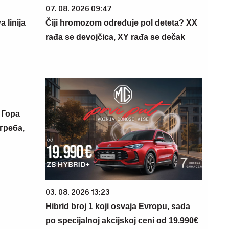
07. 08. 2026 09:47
 linija
Čiji hromozom određuje pol deteta? XX
rađa se devojčica, XY rađa se dečak
 Гора
греба,
03. 08. 2026 13:23
Hibrid broj 1 koji osvaja Evropu, sada
po specijalnoj akcijskoj ceni od 19.990€