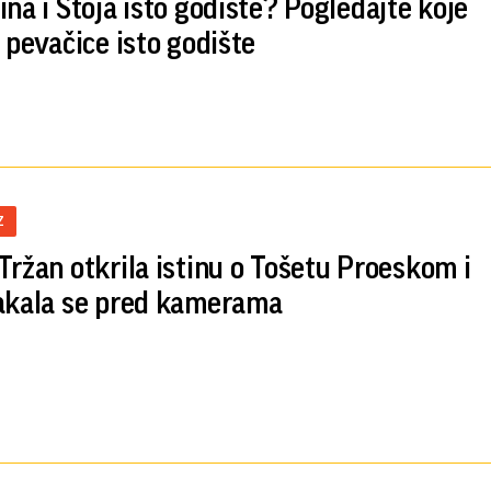
ina i Stoja isto godište? Pogledajte koje
š pevačice isto godište
Z
Tržan otkrila istinu o Tošetu Proeskom i
akala se pred kamerama