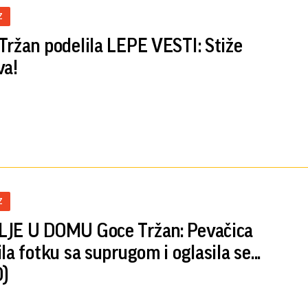
Z
Tržan podelila LEPE VESTI: Stiže
va!
Z
JE U DOMU Goce Tržan: Pevačica
la fotku sa suprugom i oglasila se...
)