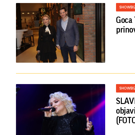
SHOWBI
Goca 
prino
SHOWBI
SLAVL
objavi
(FOTO