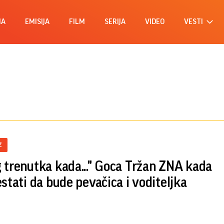
MA
EMISIJA
FILM
SERIJA
VIDEO
VESTI
Z
 trenutka kada..." Goca Tržan ZNA kada
estati da bude pevačica i voditeljka