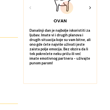
OVAN
Današnji dan je najbolje iskoristiti za
Ako već hoć
ljubav. Imate vi i drugih planova i
da u tome 
drugih situacija koje su vam bitne, ali
onda je za 
ono gde ćete najviše uživati jeste
pobegnete 
zaista polje emocija. Bez obzira da li
dan. I to p
tek pokrećete neku priču ili već
prijatelja i
imate emotivnog partnera – uživajte
sami koliko 
punom parom!
pozitivnom