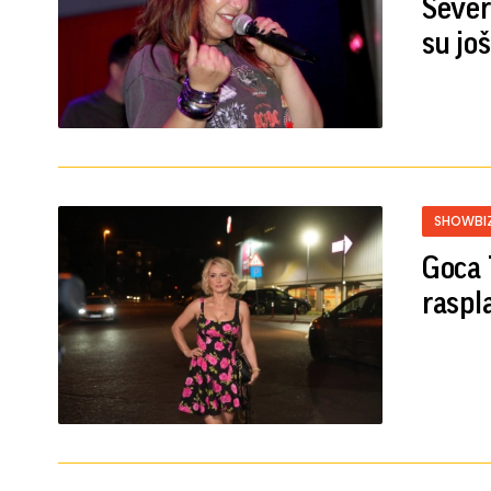
Sever
su jo
SHOWBI
Goca 
raspl