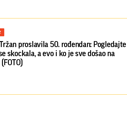
Z
Tržan proslavila 50. rođendan: Pogledajte
se skockala, a evo i ko je sve došao na
 (FOTO)