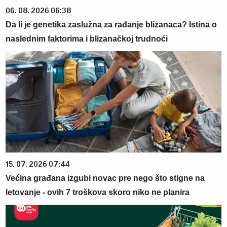
06. 08. 2026 06:38
Da li je genetika zaslužna za rađanje blizanaca? Istina o
naslednim faktorima i blizanačkoj trudnoći
15. 07. 2026 07:44
Većina građana izgubi novac pre nego što stigne na
letovanje - ovih 7 troškova skoro niko ne planira