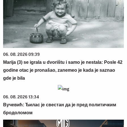
06. 08. 2026 09:39
Marija (3) se igrala u dvorištu i samo je nestala: Posle 42
godine otac je pronašao, zanemeo je kada je saznao
gde je bila
06. 08. 2026 13:34
Вучевић: Ђилас је свестан да је пред политичким
бродоломом