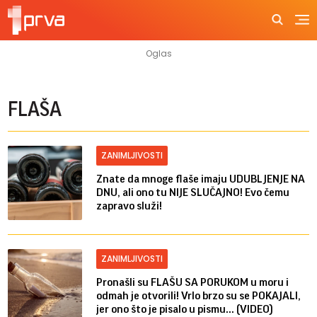
FLAŠA
ZANIMLJIVOSTI
Znate da mnoge flaše imaju UDUBLJENJE NA
DNU, ali ono tu NIJE SLUČAJNO! Evo čemu
zapravo služi!
ZANIMLJIVOSTI
Pronašli su FLAŠU SA PORUKOM u moru i
odmah je otvorili! Vrlo brzo su se POKAJALI,
jer ono što je pisalo u pismu... (VIDEO)