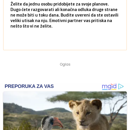
Želite da jednu osobu pridobijete za svoje planove.
Danas
Dugo ćete razgovarati ali konačna odluka druge strane
Niste
ne može biti u toku dana. Budite uvereni da ste ostavili
povol
veliki utisak na nju. Emotivni partner vas pritiska na
a pos
nešto što vi ne želite.
više 