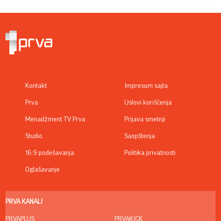
Kontakt
Impresum sajta
Prva
Uslovi korišćenja
Menadžment TV Prva
Prijava smetnji
Studio
Saopštenja
16:9 podešavanja
Politika privatnosti
Oglašavanje
PRVA KANALI
PRVAPLUS
PRVAKICK