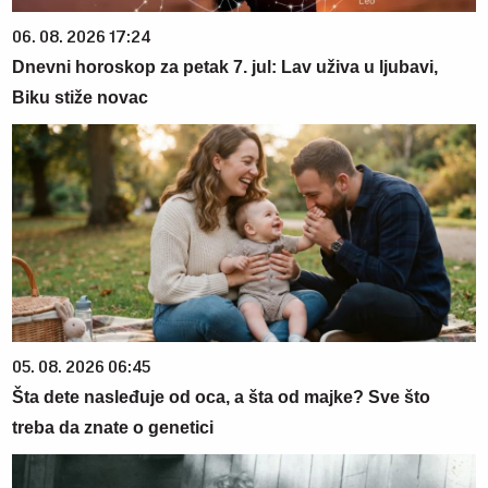
06. 08. 2026 17:24
Dnevni horoskop za petak 7. jul: Lav uživa u ljubavi,
Biku stiže novac
05. 08. 2026 06:45
Šta dete nasleđuje od oca, a šta od majke? Sve što
treba da znate o genetici