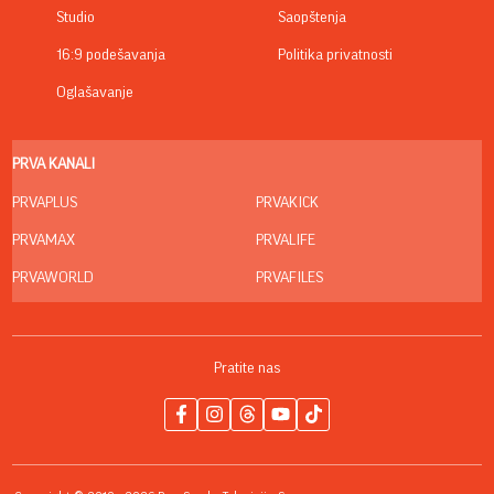
Studio
Saopštenja
16:9 podešavanja
Politika privatnosti
Oglašavanje
PRVA KANALI
PRVAPLUS
PRVAKICK
PRVAMAX
PRVALIFE
PRVAWORLD
PRVAFILES
Pratite nas