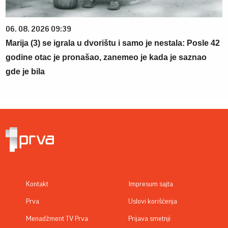
06. 08. 2026 09:39
Marija (3) se igrala u dvorištu i samo je nestala: Posle 42
godine otac je pronašao, zanemeo je kada je saznao
gde je bila
Kontakt
Impresum sajta
Prva
Uslovi korišćenja
Menadžment TV Prva
Prijava smetnji