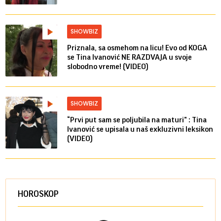
SHOWBIZ
Priznala, sa osmehom na licu! Evo od KOGA
se Tina Ivanović NE RAZDVAJA u svoje
slobodno vreme! (VIDEO)
SHOWBIZ
“Prvi put sam se poljubila na maturi” : Tina
Ivanović se upisala u naš exkluzivni leksikon
(VIDEO)
HOROSKOP