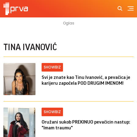
TINA IVANOVIĆ
SHOWBIZ
Svi je znate kao Tinu Ivanović, a pevačica je
karijeru započela POD DRUGIM IMENOM!
SHOWBIZ
Oružani sukob PREKINUO pevačicin nastup:
"Imam traumu"