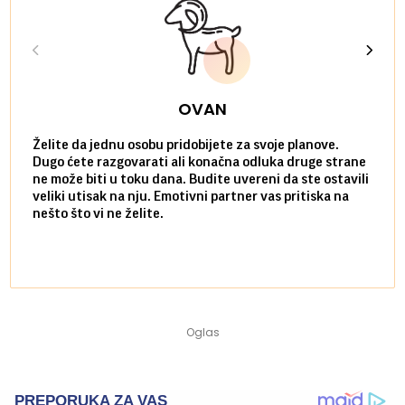
OVAN
Želite da jednu osobu pridobijete za svoje planove.
Danas
Dugo ćete razgovarati ali konačna odluka druge strane
Niste
ne može biti u toku dana. Budite uvereni da ste ostavili
povol
veliki utisak na nju. Emotivni partner vas pritiska na
a pos
nešto što vi ne želite.
više 