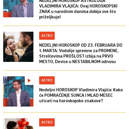
NEDELJNI HOROSKOP ASTROLOGA
VLADIMIRA VLAJIĆA: Ovaj HOROSKOPSKI
ZNAK u narednim danima dobija sve što
priželjkuje!
ASTRO
NEDELJNI HOROSKOP OD 23. FEBRUARA DO
1. MARTA: Vodolije spremne za PROMENE,
Strelčevima PROŠLOST izbija na PRVO
MESTO, Device u NESTABILNOM odnosu
ASTRO
Nedeljni HOROSKOP Vladimira Vlajića: Kako
će POMRAČENJE SUNCA I MLAD MESEC
uticati na horoskopske znakove?
ASTRO