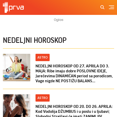
NEDELJNI HOROSKOP
ASTRO
NEDELJNI HOROSKOP OD 27. APRILA DO 3.
MAJA: Ribe imaju dobre POSLOVNE IDEJE,
Jarečevima DINAMIČAN period sa porodicom,
Vage nigde NE POSTIŽU BALANS...
ASTRO
NEDELJNI HOROSKOP OD 20. DO 26. APRILA:
Kod Vodolija DŽUMBUS i u poslu i u ljubavi;
Slobodni Strelčevi će imati ZANIMLJIV