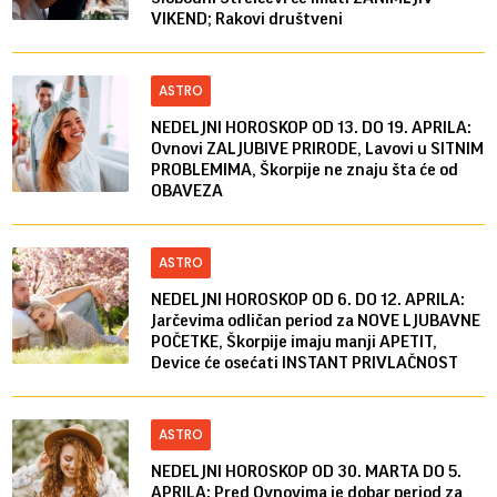
VIKEND; Rakovi društveni
ASTRO
NEDELJNI HOROSKOP OD 13. DO 19. APRILA:
Ovnovi ZALJUBIVE PRIRODE, Lavovi u SITNIM
PROBLEMIMA, Škorpije ne znaju šta će od
OBAVEZA
ASTRO
NEDELJNI HOROSKOP OD 6. DO 12. APRILA:
Jarčevima odličan period za NOVE LJUBAVNE
POČETKE, Škorpije imaju manji APETIT,
Device će osećati INSTANT PRIVLAČNOST
ASTRO
NEDELJNI HOROSKOP OD 30. MARTA DO 5.
APRILA: Pred Ovnovima je dobar period za