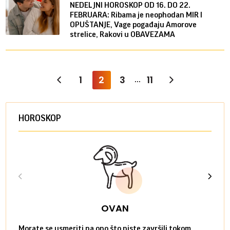
NEDELJNI HOROSKOP OD 16. DO 22.
FEBRUARA: Ribama je neophodan MIR I
OPUŠTANJE, Vage pogađaju Amorove
strelice, Rakovi u OBAVEZAMA
1
2
3
11
...
HOROSKOP
OVAN
Morate se usmeriti na ono što niste završili tokom
Sve n