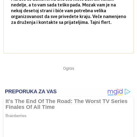
nedelje, a to vam sada teško pada. Mozak vam je na
potpu
nekoj desetoj strani i biće vam potrebna velika
stvar
organizovanost da sve privedete kraju. Veče namenjeno
tempo
za druženja i kontakte sa prijateljima. Tajni flert.
najbl