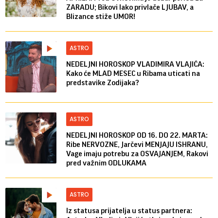
ZARADU; Bikovi lako privlače LJUBAV, a
Blizance stiže UMOR!
ASTRO
NEDELJNI HOROSKOP VLADIMIRA VLAJIĆA:
Kako će MLAD MESEC u Ribama uticati na
predstavike Zodijaka?
ASTRO
NEDELJNI HOROSKOP OD 16. DO 22. MARTA:
Ribe NERVOZNE, Jarčevi MENJAJU ISHRANU,
Vage imaju potrebu za OSVAJANJEM, Rakovi
pred važnim ODLUKAMA
ASTRO
Iz statusa prijatelja u status partnera: