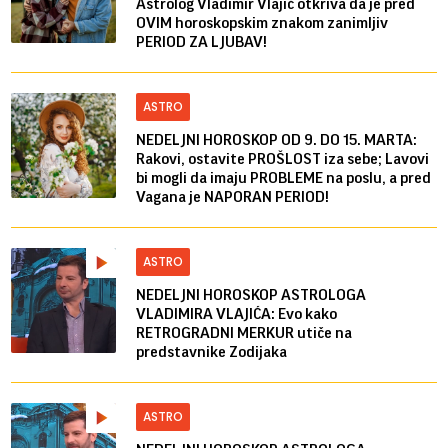
Astrolog Vladimir Vlajić otkriva da je pred
OVIM horoskopskim znakom zanimljiv
PERIOD ZA LJUBAV!
ASTRO
NEDELJNI HOROSKOP OD 9. DO 15. MARTA:
Rakovi, ostavite PROŠLOST iza sebe; Lavovi
bi mogli da imaju PROBLEME na poslu, a pred
Vagana je NAPORAN PERIOD!
ASTRO
NEDELJNI HOROSKOP ASTROLOGA
VLADIMIRA VLAJIĆA: Evo kako
RETROGRADNI MERKUR utiče na
predstavnike Zodijaka
ASTRO