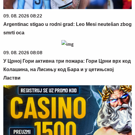
09. 08. 2026 08:22
Argentinac stigao u rodni grad: Leo Mesi neutešan zbog
smrti oca
09. 08. 2026 08:08
У Црној Гори активна три пожара: Гори Црни врх код
Колашина, на Лисињу код Бара и у цетињској
Ластви