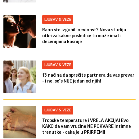
LJUBAV & VEZE
Rano ste izgubili nevinost? Nova studija
otkriva kakve posledice to može imati
decenijama kasnije
LJUBAV & VEZE
13 načina da sprečite partnera da vas prevari
- i ne, se*s NIJE jedan od njih!
LJUBAV & VEZE
Tropske temperature i VRELA AKCIJA! Evo
KAKO da vam vrućine NE POKVARE intimne
trenutke - caka je u PRIRPEMI!