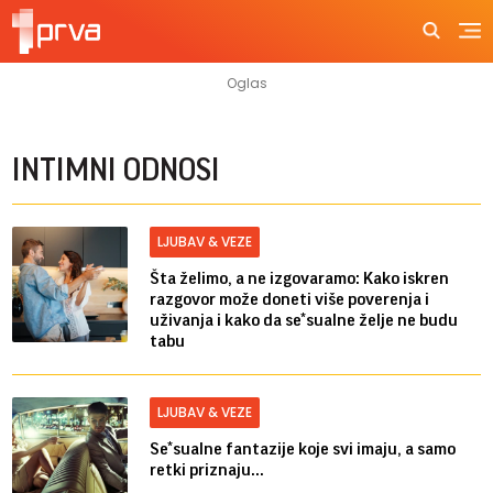
INTIMNI ODNOSI
LJUBAV & VEZE
Šta želimo, a ne izgovaramo: Kako iskren
razgovor može doneti više poverenja i
uživanja i kako da se*sualne želje ne budu
tabu
LJUBAV & VEZE
Se*sualne fantazije koje svi imaju, a samo
retki priznaju...