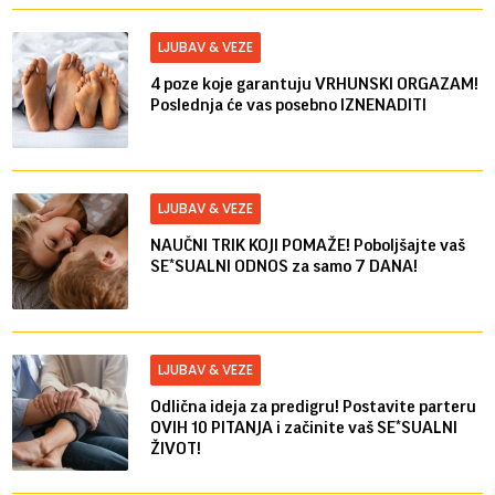
LJUBAV & VEZE
4 poze koje garantuju VRHUNSKI ORGAZAM!
Poslednja će vas posebno IZNENADITI
LJUBAV & VEZE
NAUČNI TRIK KOJI POMAŽE! Poboljšajte vaš
SE*SUALNI ODNOS za samo 7 DANA!
LJUBAV & VEZE
Odlična ideja za predigru! Postavite parteru
OVIH 10 PITANJA i začinite vaš SE*SUALNI
ŽIVOT!