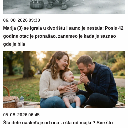
06. 08. 2026 09:39
Marija (3) se igrala u dvorištu i samo je nestala: Posle 42
godine otac je pronašao, zanemeo je kada je saznao
gde je bila
05. 08. 2026 06:45
Šta dete nasleđuje od oca, a šta od majke? Sve što