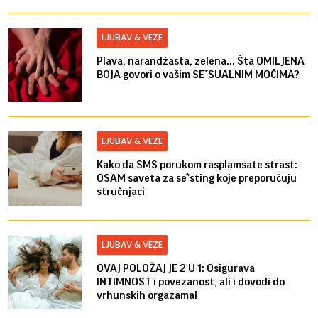
LJUBAV & VEZE
Plava, narandžasta, zelena... Šta OMILJENA
BOJA govori o vašim SE*SUALNIM MOĆIMA?
LJUBAV & VEZE
Kako da SMS porukom rasplamsate strast:
OSAM saveta za se*sting koje preporučuju
stručnjaci
LJUBAV & VEZE
OVAJ POLOŽAJ JE 2 U 1: Osigurava
INTIMNOST i povezanost, ali i dovodi do
vrhunskih orgazama!