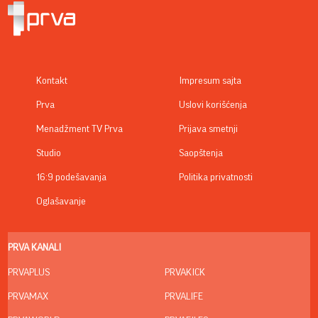
Kontakt
Impresum sajta
Prva
Uslovi korišćenja
Menadžment TV Prva
Prijava smetnji
Studio
Saopštenja
16:9 podešavanja
Politika privatnosti
Oglašavanje
PRVA KANALI
PRVAPLUS
PRVAKICK
PRVAMAX
PRVALIFE