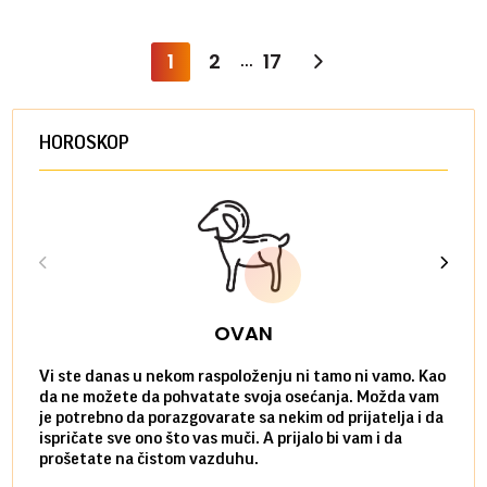
1
2
17
...
HOROSKOP
OVAN
Vi ste danas u nekom raspoloženju ni tamo ni vamo. Kao
Danas
da ne možete da pohvatate svoja osećanja. Možda vam
posve
je potrebno da porazgovarate sa nekim od prijatelja i da
susre
ispričate sve ono što vas muči. A prijalo bi vam i da
volel
prošetate na čistom vazduhu.
način