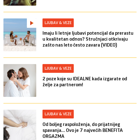
LJUBAV & VEZE
Imaju li letnje ljubavi potencijal da prerastu
u kvalitetan odnos? Stručnjaci otkrivaju
zašto nas leto često zavara (VIDEO)
LJUBAV & VEZE
2 poze koje su IDEALNE kada izgarate od
želje za partnerom!
LJUBAV & VEZE
Od boljeg raspoloženja, do prijatnijeg
spavanja... Ovo je 7 najvećih BENEFITA
ORGAZMA