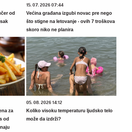
15. 07. 2026 07:44
učer od
Većina građana izgubi novac pre nego
isak
što stigne na letovanje - ovih 7 troškova
skoro niko ne planira
05. 08. 2026 14:12
ena za
Koliko visoku temperaturu ljudsko telo
s od
može da izdrži?
znaju