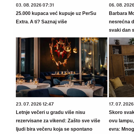
03. 08. 2026 07:31
06. 08. 202
25.000 kupaca već kupuje uz PerSu
Barbara Mo
Extra. A ti? Saznaj više
nesrećna d
svaki dan 
23. 07. 2026 12:47
17. 07. 2026
Letnje večeri u gradu više nisu
Skoro svaka
rezervisane za vikend: Zašto sve više
ovu lampu, 
ljudi bira večeru koja se spontano
evra: Mnog