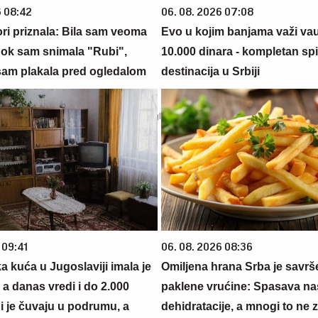
6 08:42
06. 08. 2026 07:08
ri priznala: Bila sam veoma
Evo u kojim banjama važi va
ok sam snimala "Rubi",
10.000 dinara - kompletan sp
sam plakala pred ogledalom
destinacija u Srbiji
 09:41
06. 08. 2026 08:36
 kuća u Jugoslaviji imala je
Omiljena hrana Srba je savrš
a danas vredi i do 2.000
paklene vrućine: Spasava na
i je čuvaju u podrumu, a
dehidratacije, a mnogi to ne 