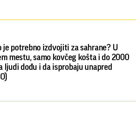
o je potrebno izdvojiti za sahrane? U
m mestu, samo kovčeg košta i do 2000
 a ljudi dođu i da isprobaju unapred
O)