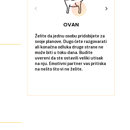
OVAN
Želite da jednu osobu pridobijete za
Danas možet
svoje planove. Dugo ćete razgovarati
će vas iznen
ali konačna odluka druge strane ne
da verujete
može biti u toku dana. Budite
povoljne po 
uvereni da ste ostavili veliki utisak
poradujete 
na nju. Emotivni partner vas pritiska
razočarate
na nešto što vi ne želite.
komunikacij
Flertovanje