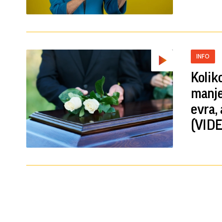
INFO
Kolik
manje
evra,
(VIDE