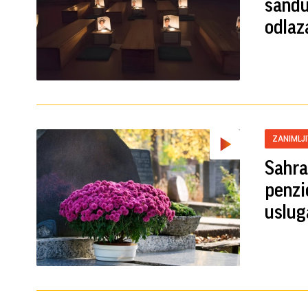
sandu
odlaz
ZANIMLJ
Sahran
penzi
uslug