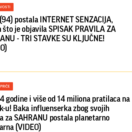
IVOSTI
(94) postala INTERNET SENZACIJA,
 što je objavila SPISAK PRAVILA ZA
ANU - TRI STAVKE SU KLJUČNE!
O)
 PRIČE
4 godine i više od 14 miliona pratilaca na
k-u! Baka influenserka zbog svojih
la za SAHRANU postala planetarno
arna (VIDEO)