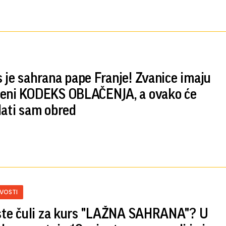
 je sahrana pape Franje! Zvanice imaju
eni KODEKS OBLAČENJA, a ovako će
dati sam obred
IVOSTI
 ste čuli za kurs "LAŽNA SAHRANA"? U