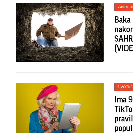
ZANIMLJ
Baka 
nakon
SAHR
(VIDE
ŽIVOTNE
Ima 9
TikTo
pravi
popul