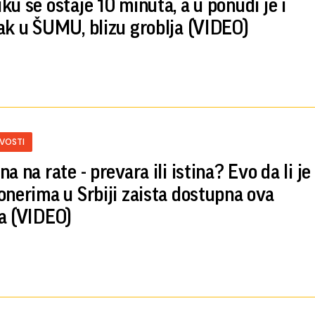
ku se ostaje 10 minuta, a u ponudi je i
ak u ŠUMU, blizu groblja (VIDEO)
IVOSTI
a na rate - prevara ili istina? Evo da li je
onerima u Srbiji zaista dostupna ova
a (VIDEO)