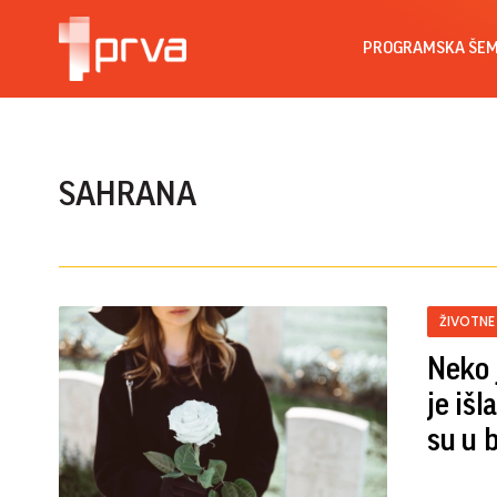
PROGRAMSKA ŠE
SAHRANA
ŽIVOTNE
Neko 
je išl
su u 