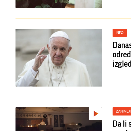
INFO
Danas
određ
izgle
ZANIMLJ
Da li