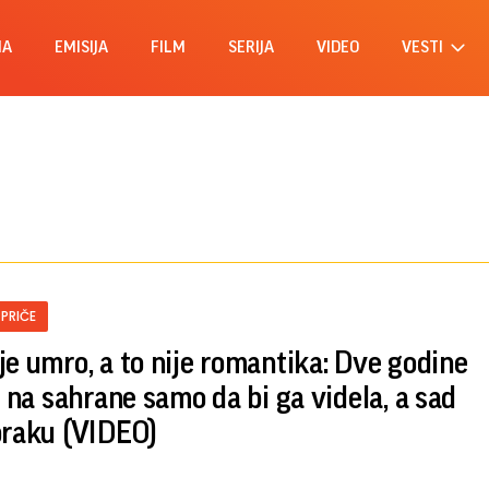
MA
EMISIJA
FILM
SERIJA
VIDEO
VESTI
 PRIČE
je umro, a to nije romantika: Dve godine
a na sahrane samo da bi ga videla, a sad
braku (VIDEO)