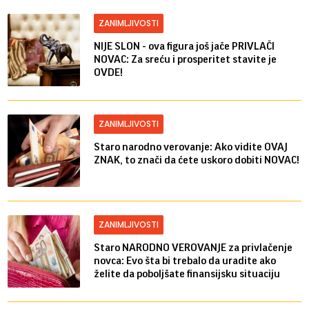
ZANIMLJIVOSTI
NIJE SLON - ova figura još jače PRIVLAČI
NOVAC: Za sreću i prosperitet stavite je
OVDE!
ZANIMLJIVOSTI
Staro narodno verovanje: Ako vidite OVAJ
ZNAK, to znači da ćete uskoro dobiti NOVAC!
ZANIMLJIVOSTI
Staro NARODNO VEROVANJE za privlačenje
novca: Evo šta bi trebalo da uradite ako
želite da poboljšate finansijsku situaciju