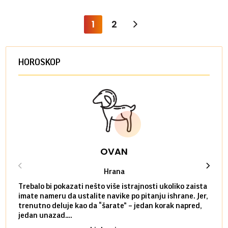
1
2
HOROSKOP
OVAN
Hrana
Trebalo bi pokazati nešto više istrajnosti ukoliko zaista
Sedmi
imate nameru da ustalite navike po pitanju ishrane. Jer,
čak p
trenutno deluje kao da “šarate” – jedan korak napred,
pokuš
jedan unazad….
unes