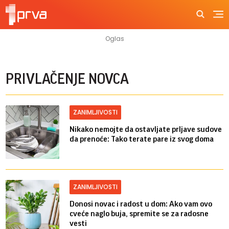
PRIVLAČENJE NOVCA
ZANIMLJIVOSTI
Nikako nemojte da ostavljate prljave sudove
da prenoće: Tako terate pare iz svog doma
ZANIMLJIVOSTI
Donosi novac i radost u dom: Ako vam ovo
cveće naglo buja, spremite se za radosne
vesti