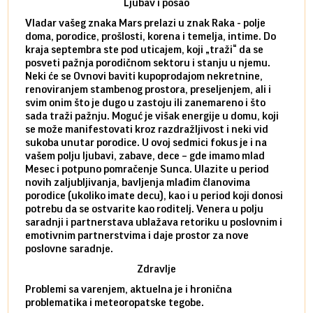
Ljubav i posao
Vladar vašeg znaka Mars prelazi u znak Raka - polje
Mars 
doma, porodice, prošlosti, korena i temelja, intime. Do
rodbi
kraja septembra ste pod uticajem, koji „traži“ da se
kraja
posveti pažnja porodičnom sektoru i stanju u njemu.
dinam
Neki će se Ovnovi baviti kupoprodajom nekretnine,
istov
renoviranjem stambenog prostora, preseljenjem, ali i
brze 
svim onim što je dugo u zastoju ili zanemareno i što
za sa
sada traži pažnju. Moguć je višak energije u domu, koji
treba
se može manifestovati kroz razdražljivost i neki vid
poslu
sukoba unutar porodice. U ovoj sedmici fokus je i na
defin
vašem polju ljubavi, zabave, dece – gde imamo mlad
partn
Mesec i potpuno pomračenje Sunca. Ulazite u period
reago
novih zaljubljivanja, bavljenja mlađim članovima
mlad 
porodice (ukoliko imate decu), kao i u period koji donosi
uvode
potrebu da se ostvarite kao roditelj. Venera u polju
stamb
saradnji i partnerstava ublažava retoriku u poslovnim i
porod
emotivnim partnerstvima i daje prostor za nove
situa
poslovne saradnje.
stabi
Zdravlje
Problemi sa varenjem, aktuelna je i hronična
problematika i meteoropatske tegobe.