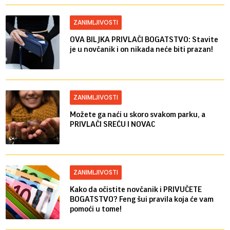
ZANIMLJIVOSTI
OVA BILJKA PRIVLAČI BOGATSTVO: Stavite
je u novčanik i on nikada neće biti prazan!
ZANIMLJIVOSTI
Možete ga naći u skoro svakom parku, a
PRIVLAČI SREĆU I NOVAC
ZANIMLJIVOSTI
Kako da očistite novčanik i PRIVUČETE
BOGATSTVO? Feng šui pravila koja će vam
pomoći u tome!