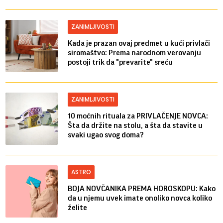
ZANIMLJIVOSTI
Kada je prazan ovaj predmet u kući privlači
siromaštvo: Prema narodnom verovanju
postoji trik da "prevarite" sreću
ZANIMLJIVOSTI
10 moćnih rituala za PRIVLAČENJE NOVCA:
Šta da držite na stolu, a šta da stavite u
svaki ugao svog doma?
ASTRO
BOJA NOVČANIKA PREMA HOROSKOPU: Kako
da u njemu uvek imate onoliko novca koliko
želite