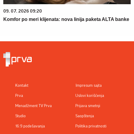
09. 07. 2026 09:20
Komfor po meri klijenata: nova linija paketa ALTA banke
Kontakt
Impresum sajta
Prva
Uslovi korišćenja
Menadžment TV Prva
Prijava smetnji
Studio
Saopštenja
16:9 podešavanja
Politika privatnosti