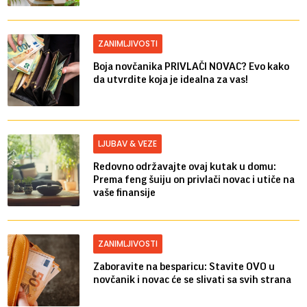
ZANIMLJIVOSTI
Boja novčanika PRIVLAČI NOVAC? Evo kako
da utvrdite koja je idealna za vas!
LJUBAV & VEZE
Redovno održavajte ovaj kutak u domu:
Prema feng šuiju on privlači novac i utiče na
vaše finansije
ZANIMLJIVOSTI
Zaboravite na besparicu: Stavite OVO u
novčanik i novac će se slivati sa svih strana