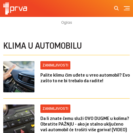
KLIMA U AUTOMOBILU
ZANIMLJIVOSTI
Palite klimu čim uđete u vreo automobil? Evo
zašto to ne bi trebalo da radite!
ZANIMLJIVOSTI
Da li znate čemu služi OVO DUGME u kolima?
Obratite PAŽNJU - ako je stalno uključeno
vaš automobil će trošiti više goriva! (VIDEO)