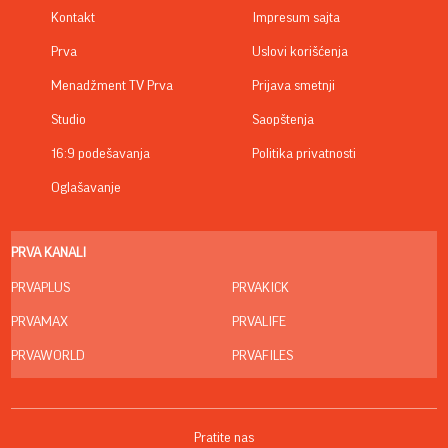
Kontakt
Impresum sajta
Prva
Uslovi korišćenja
Menadžment TV Prva
Prijava smetnji
Studio
Saopštenja
16:9 podešavanja
Politika privatnosti
Oglašavanje
PRVA KANALI
PRVAPLUS
PRVAKICK
PRVAMAX
PRVALIFE
PRVAWORLD
PRVAFILES
Pratite nas