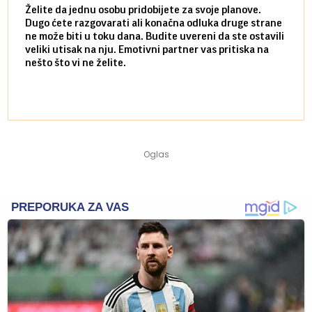
Želite da jednu osobu pridobijete za svoje planove.
Danas
Dugo ćete razgovarati ali konačna odluka druge strane
Niste
ne može biti u toku dana. Budite uvereni da ste ostavili
povol
veliki utisak na nju. Emotivni partner vas pritiska na
a pos
nešto što vi ne želite.
više 