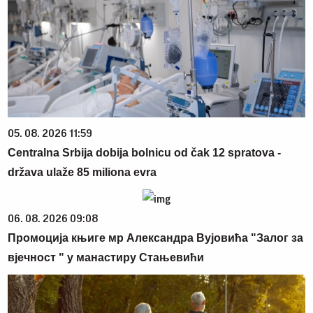
05. 08. 2026 11:59
Centralna Srbija dobija bolnicu od čak 12 spratova -
država ulaže 85 miliona evra
06. 08. 2026 09:08
Промоција књиге мр Александра Вујовића "Залог за
вјечност " у манастиру Стањевићи