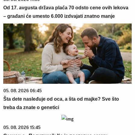
Od 17. avgusta država plaća 70 odsto cene ovih lekova
– građani će umesto 6.000 izdvajati znatno manje
05. 08. 2026 06:45
Šta dete nasleđuje od oca, a šta od majke? Sve što
treba da znate o genetici
05. 08. 2026 15:45