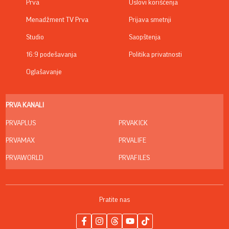
Prva
Uslovi korišćenja
Menadžment TV Prva
Prijava smetnji
Studio
Saopštenja
16:9 podešavanja
Politika privatnosti
Oglašavanje
PRVA KANALI
PRVAPLUS
PRVAKICK
PRVAMAX
PRVALIFE
PRVAWORLD
PRVAFILES
Pratite nas