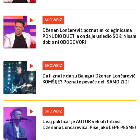
SHOWBIZ
Dženan Lončerević poznatim koleginicama
PONUDIO DUET, a onda je usledio ŠOK: Nisam
dobio ni ODOGOVOR!
SHOWBIZ
Da li znate da su Bajaga i Dženan Lončarević
KOMŠIJE? Poznate pevače deli SAMO ZID!
SHOWBIZ
Ovaj političar je AUTOR velikih hitova
Dženana Lončarevića: Piše jako LEPE PESME!