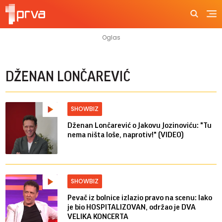
DŽENAN LONČAREVIĆ
SHOWBIZ
Dženan Lončarević o Jakovu Jozinoviću: "Tu
nema ništa loše, naprotiv!" (VIDEO)
SHOWBIZ
Pevač iz bolnice izlazio pravo na scenu: Iako
je bio HOSPITALIZOVAN, održao je DVA
VELIKA KONCERTA