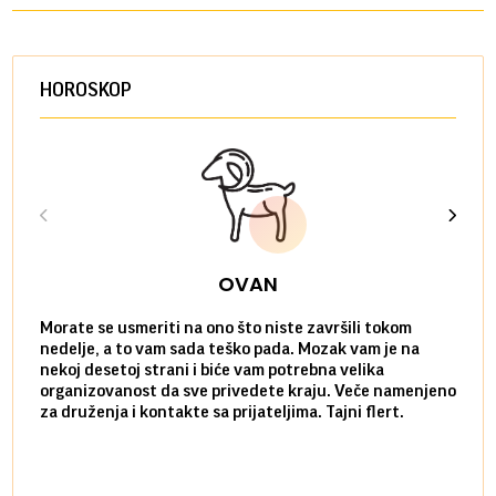
HOROSKOP
OVAN
Morate se usmeriti na ono što niste završili tokom
Sve n
nedelje, a to vam sada teško pada. Mozak vam je na
potpu
nekoj desetoj strani i biće vam potrebna velika
stvar
organizovanost da sve privedete kraju. Veče namenjeno
tempo
za druženja i kontakte sa prijateljima. Tajni flert.
najbl