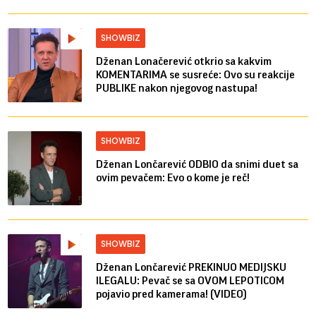
SHOWBIZ
Dženan Lonačerević otkrio sa kakvim
KOMENTARIMA se susreće: Ovo su reakcije
PUBLIKE nakon njegovog nastupa!
SHOWBIZ
Dženan Lončarević ODBIO da snimi duet sa
ovim pevačem: Evo o kome je reč!
SHOWBIZ
Dženan Lončarević PREKINUO MEDIJSKU
ILEGALU: Pevač se sa OVOM LEPOTICOM
pojavio pred kamerama! (VIDEO)