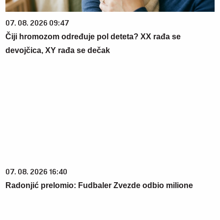
07. 08. 2026 09:47
Čiji hromozom određuje pol deteta? XX rađa se
devojčica, XY rađa se dečak
07. 08. 2026 16:40
Radonjić prelomio: Fudbaler Zvezde odbio milione