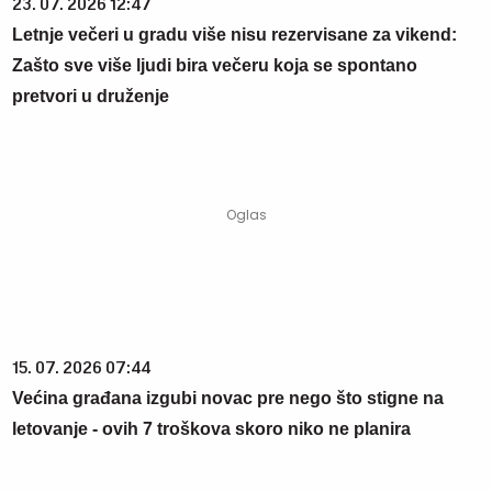
23. 07. 2026 12:47
Letnje večeri u gradu više nisu rezervisane za vikend:
Zašto sve više ljudi bira večeru koja se spontano
pretvori u druženje
15. 07. 2026 07:44
Većina građana izgubi novac pre nego što stigne na
letovanje - ovih 7 troškova skoro niko ne planira