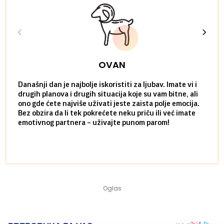
OVAN
Današnji dan je najbolje iskoristiti za ljubav. Imate vi i
Ako v
drugih planova i drugih situacija koje su vam bitne, ali
do ma
ono gde ćete najviše uživati jeste zaista polje emocija.
van g
Bez obzira da li tek pokrećete neku priču ili već imate
društ
emotivnog partnera – uživajte punom parom!
kolik