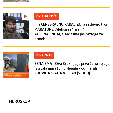
ŽIVOTNE PRIČE
Ima CEREBRALNU PARALIZU, a redovno trči
MARATONE! Aleksa se "hrani"
ADRENALINOM, a sada ima još razloga za
osmeh!
ŽENA ZMAJ
ŽENA ZMAJ! Ova Srpkinja je prva žena koja je
istrčala maraton u Nepalu - od njenih
PODVIGA "PADA VILICA"! (VIDEO)
HOROSKOP