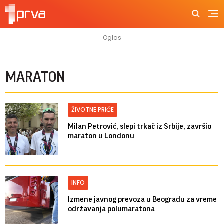
MARATON
ŽIVOTNE PRIČE
Milan Petrović, slepi trkač iz Srbije, završio
maraton u Londonu
INFO
Izmene javnog prevoza u Beogradu za vreme
održavanja polumaratona