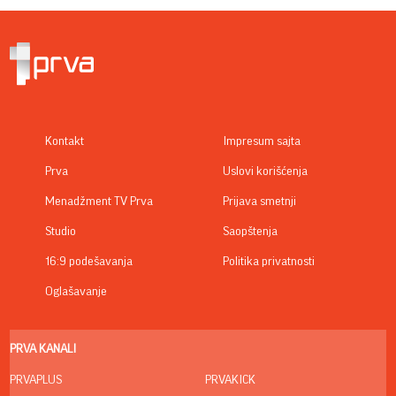
Kontakt
Impresum sajta
Prva
Uslovi korišćenja
Menadžment TV Prva
Prijava smetnji
Studio
Saopštenja
16:9 podešavanja
Politika privatnosti
Oglašavanje
PRVA KANALI
PRVAPLUS
PRVAKICK