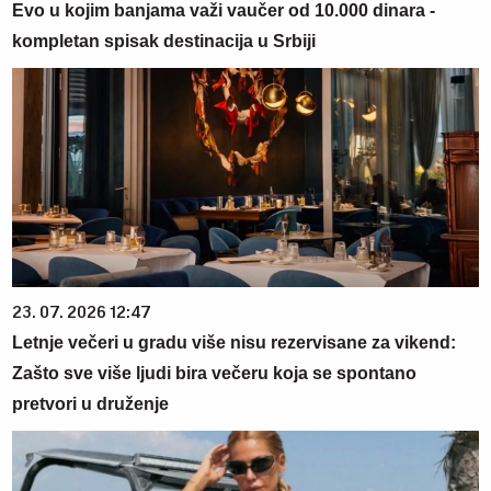
Evo u kojim banjama važi vaučer od 10.000 dinara -
kompletan spisak destinacija u Srbiji
23. 07. 2026 12:47
Letnje večeri u gradu više nisu rezervisane za vikend:
Zašto sve više ljudi bira večeru koja se spontano
pretvori u druženje