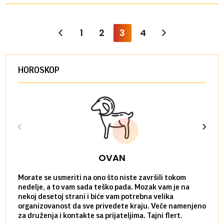
1
2
3
4
HOROSKOP
OVAN
Morate se usmeriti na ono što niste završili tokom
Sve n
nedelje, a to vam sada teško pada. Mozak vam je na
potpu
nekoj desetoj strani i biće vam potrebna velika
stvar
organizovanost da sve privedete kraju. Veče namenjeno
tempo
za druženja i kontakte sa prijateljima. Tajni flert.
najbl