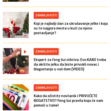
ZANIMLJIVOSTI
Koji je najbolji dan za ukrašavanje jelke i koja
su to najgora mesta u kući za njeno
postavljanje?
ZANIMLJIVOSTI
Ekspert za feng šui otkriva: Evo KAKO treba
da okitite jelku da biste privukli novac i
blagostanje u vaš dom (VIDEO)
ZANIMLJIVOSTI
Kako da očistite novčanik i PRIVUČETE
BOGATSTVO? Feng šui pravila koja će vam
pomoći u tome!