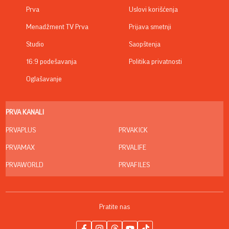
Prva
Uslovi korišćenja
Menadžment TV Prva
Prijava smetnji
Studio
Saopštenja
16:9 podešavanja
Politika privatnosti
Oglašavanje
PRVA KANALI
PRVAPLUS
PRVAKICK
PRVAMAX
PRVALIFE
PRVAWORLD
PRVAFILES
Pratite nas