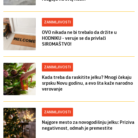
ZANIMLJIVOSTI
OVO nikada ne bi trebalo da držite u
HODNIKU - veruje se da privlači
SIROMAŠTVO!
ZANIMLJIVOSTI
Kada treba da raskitite jelku? Mnogi čekaju
srpsku Novu godinu, a evo šta kaže narodno
verovanje
ZANIMLJIVOSTI
Najgore mesto za novogodišnju jelku: Priziva
negativnost, odmah je premestite