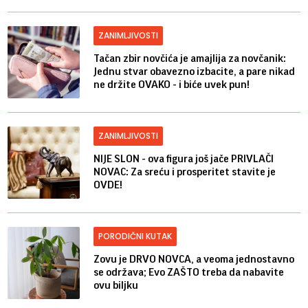
ZANIMLJIVOSTI
Tačan zbir novčića je amajlija za novčanik:
Jednu stvar obavezno izbacite, a pare nikad
ne držite OVAKO - i biće uvek pun!
ZANIMLJIVOSTI
NIJE SLON - ova figura još jače PRIVLAČI
NOVAC: Za sreću i prosperitet stavite je
OVDE!
PORODIČNI KUTAK
Zovu je DRVO NOVCA, a veoma jednostavno
se održava; Evo ZAŠTO treba da nabavite
ovu biljku