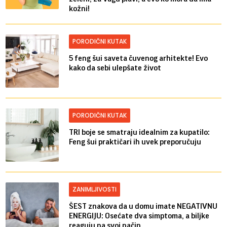
kožni!
PORODIČNI KUTAK
5 feng šui saveta čuvenog arhitekte! Evo
kako da sebi ulepšate život
PORODIČNI KUTAK
TRI boje se smatraju idealnim za kupatilo:
Feng šui praktičari ih uvek preporučuju
ZANIMLJIVOSTI
ŠEST znakova da u domu imate NEGATIVNU
ENERGIJU: Osećate dva simptoma, a biljke
reaguju na svoj način