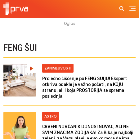
FENG ŠUI
ZANIMLJIVOSTI
Prolećno čišćenje po FENG ŠUIJU! Ekspert
otkriva odakle je važno početi, na KOJU
stranu, ali i koja PROSTORIJA se sprema
poslednja
ASTRO
CRVENI NOVČANIK DONOSI NOVAC, ALI NE
SVIM ZNACIMA ZODIJAKA! Za Bika je najbolji
zeleni, za Vagu plavi, a evo ko mora da ima