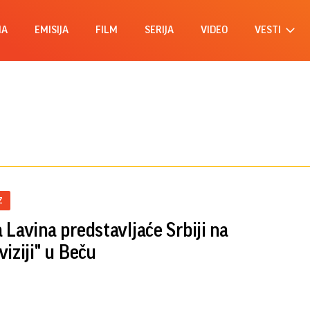
MA
EMISIJA
FILM
SERIJA
VIDEO
VESTI
Z
 Lavina predstavljaće Srbiji na
viziji" u Beču