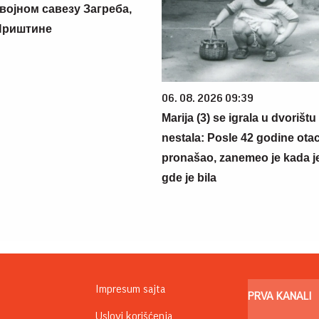
војном савезу Загреба,
Приштине
06. 08. 2026 09:39
Marija (3) se igrala u dvorištu
nestala: Posle 42 godine otac
pronašao, zanemeo je kada j
gde je bila
Impresum sajta
PRVA KANALI
Uslovi korišćenja