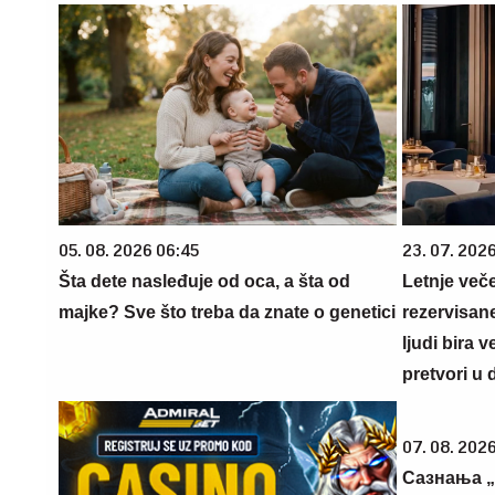
05. 08. 2026 06:45
23. 07. 202
Šta dete nasleđuje od oca, a šta od
Letnje veče
majke? Sve što treba da znate o genetici
rezervisane
ljudi bira 
pretvori u 
07. 08. 2026
Сазнања „