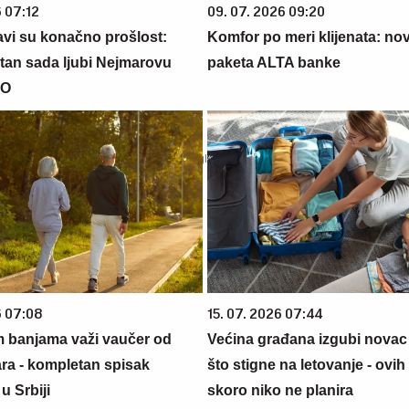
6 07:12
09. 07. 2026 09:20
avi su konačno prošlost:
Komfor po meri klijenata: nova
otan sada ljubi Nejmarovu
paketa ALTA banke
EO
6 07:08
15. 07. 2026 07:44
m banjama važi vaučer od
Većina građana izgubi novac
ara - kompletan spisak
što stigne na letovanje - ovih
u Srbiji
skoro niko ne planira