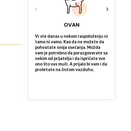
OVAN
Vi ste danas u nekom raspoloženju ni
Danas bi ba
tamo ni vamo. Kao da ne možete da
okrenete ro
pohvatate svoja osećanja. Možda
voljenoj os
vam je potrebno da porazgovarate sa
za susret i
nekim od prijatelja i da ispričate sve
interesanta
ono što vas muči. A prijalo bi vam i da
bolje da up
prošetate na čistom vazduhu.
da se na ja
ljudima.