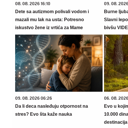
08. 08. 2026 16:10
09. 08. 202
Dete sa autizmom polivali vodom i
Burne ljub
mazali mu lak na usta: Potresno
Slavni lep
iskustvo žene iz vrtića za Mame
bivšu VID
09. 08. 2026 06:26
06. 08. 202
Da li deca nasleđuju otpornost na
Evo u koji
stres? Evo šta kaže nauka
10.000 din
destinacija 