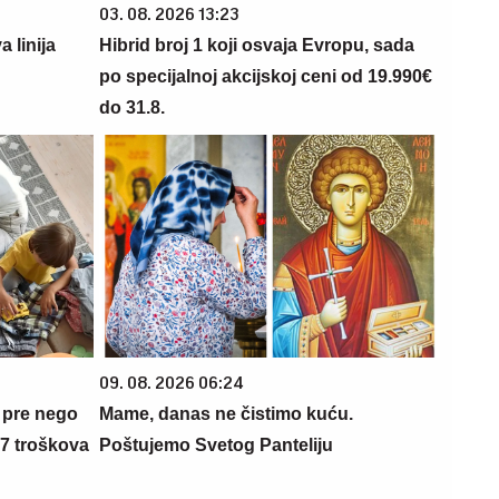
03. 08. 2026 13:23
 linija
Hibrid broj 1 koji osvaja Evropu, sada
po specijalnoj akcijskoj ceni od 19.990€
do 31.8.
09. 08. 2026 06:24
 pre nego
Mame, danas ne čistimo kuću.
 7 troškova
Poštujemo Svetog Panteliju