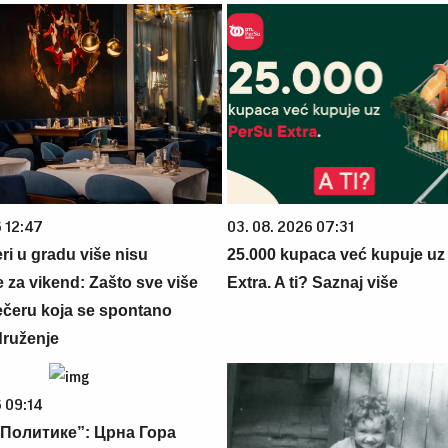
6 12:47
03. 08. 2026 07:31
ri u gradu više nisu
25.000 kupaca već kupuje uz
 za vikend: Zašto sve više
Extra. A ti? Saznaj više
večeru koja se spontano
druženje
 09:14
Политике”: Црна Гора