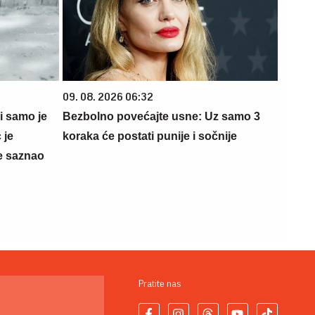
09. 08. 2026 06:32
 i samo je
Bezbolno povećajte usne: Uz samo 3
 je
koraka će postati punije i sočnije
e saznao
Pratite nas