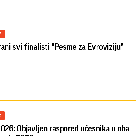
Z
ani svi finalisti "Pesme za Evroviziju"
Z
026: Objavljen raspored učesnika u oba