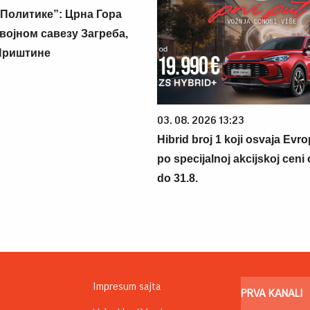
Политике”: Црна Гора
војном савезу Загреба,
Приштине
03. 08. 2026 13:23
Hibrid broj 1 koji osvaja Evr
po specijalnoj akcijskoj ceni
do 31.8.
Impresum sajta
PRVA KANALI