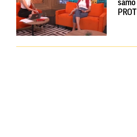
samo 
PROT