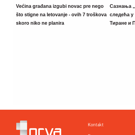
Većina građana izgubi novac pre nego
Сазнања „
što stigne na letovanje - ovih 7 troškova
следећа у 
skoro niko ne planira
Тиране и 
Kontakt