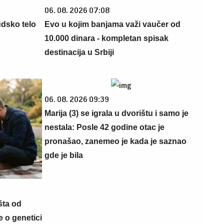
06. 08. 2026 07:08
udsko telo
Evo u kojim banjama važi vaučer od
10.000 dinara - kompletan spisak
destinacija u Srbiji
06. 08. 2026 09:39
Marija (3) se igrala u dvorištu i samo je
nestala: Posle 42 godine otac je
pronašao, zanemeo je kada je saznao
gde je bila
šta od
 o genetici