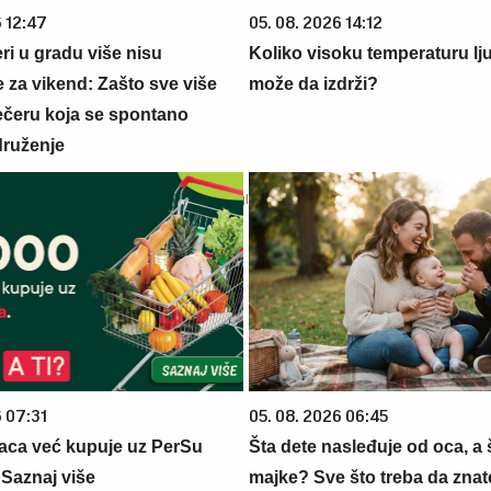
6 12:47
05. 08. 2026 14:12
ri u gradu više nisu
Koliko visoku temperaturu lj
 za vikend: Zašto sve više
može da izdrži?
večeru koja se spontano
druženje
6 07:31
05. 08. 2026 06:45
aca već kupuje uz PerSu
Šta dete nasleđuje od oca, a 
? Saznaj više
majke? Sve što treba da znate