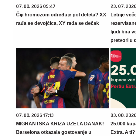
07. 08. 2026 09:47
23. 07. 202
Čiji hromozom određuje pol deteta? XX
Letnje veče
rađa se devojčica, XY rađa se dečak
rezervisane
ljudi bira 
pretvori u 
07. 08. 2026 17:13
03. 08. 202
MIGRANTSKA KRIZA UZELA DANAK!
25.000 kup
Barselona otkazala gostovanje u
Extra. A ti