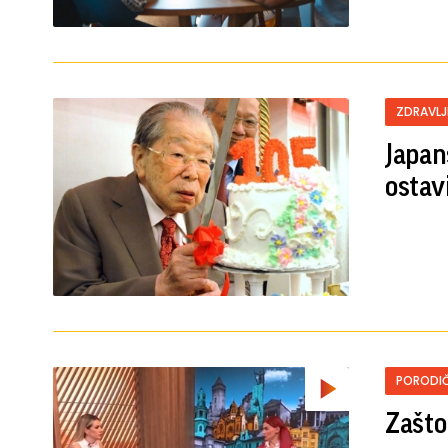
ZDRAVLJ
Japans
ostav
PORODIČ
Zašto