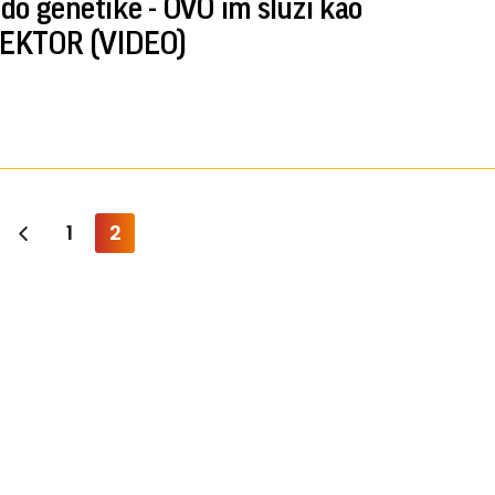
do genetike - OVO im služi kao
EKTOR (VIDEO)
1
2