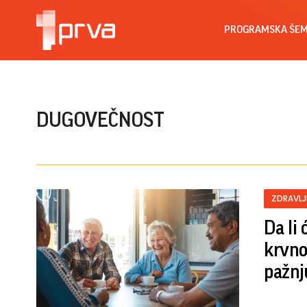
PROGRAMSKA ŠE
DUGOVEČNOST
ZDRAVLJ
Da li 
krvno
pažnj