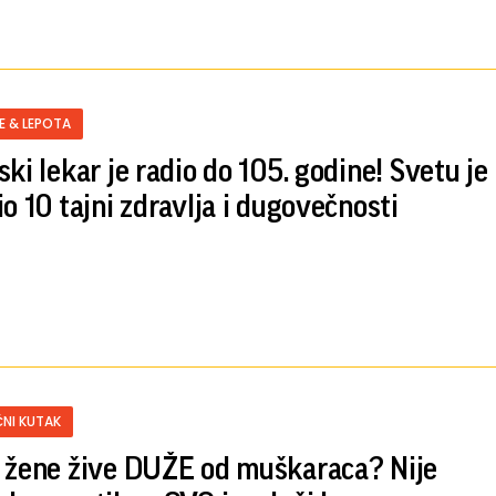
E & LEPOTA
ki lekar je radio do 105. godine! Svetu je
io 10 tajni zdravlja i dugovečnosti
NI KUTAK
 žene žive DUŽE od muškaraca? Nije