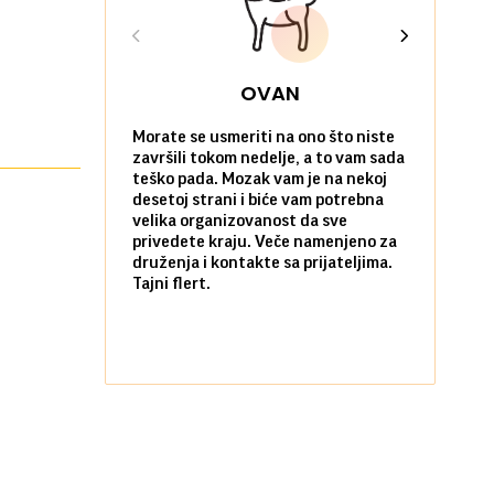
OVAN
Morate se usmeriti na ono što niste
Sve na posl
završili tokom nedelje, a to vam sada
vi kao da n
teško pada. Mozak vam je na nekoj
zadovoljni 
desetoj strani i biće vam potrebna
nekim stvar
velika organizovanost da sve
biste ih po
privedete kraju. Veče namenjeno za
kada ste okr
druženja i kontakte sa prijateljima.
najbližima.
Tajni flert.
okupljanje.