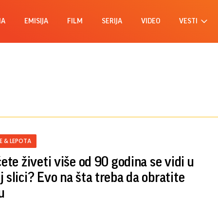
MA
EMISIJA
FILM
SERIJA
VIDEO
VESTI
E & LEPOTA
ćete živeti više od 90 godina se vidi u
j slici? Evo na šta treba da obratite
u