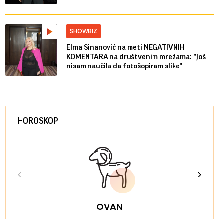
SHOWBIZ
Elma Sinanović na meti NEGATIVNIH
KOMENTARA na društvenim mrežama: "Još
nisam naučila da fotošopiram slike"
HOROSKOP
OVAN