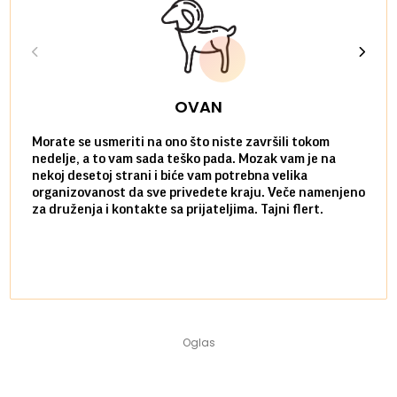
OVAN
Morate se usmeriti na ono što niste završili tokom
Sve n
nedelje, a to vam sada teško pada. Mozak vam je na
potpu
nekoj desetoj strani i biće vam potrebna velika
stvar
organizovanost da sve privedete kraju. Veče namenjeno
tempo
za druženja i kontakte sa prijateljima. Tajni flert.
najbl