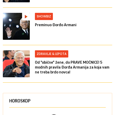
SHOWBIZ
Preminuo Đorđo Armani
ZDRAVLJE & LEPOTA
Od "obične" žene, do PRAVE MOĆNICE! 5
modnih pravila Đorđa Armanija za koja vam
ne treba brdo novca!
HOROSKOP