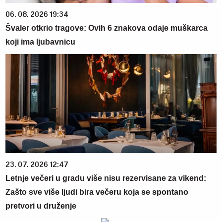
06. 08. 2026 19:34
Švaler otkrio tragove: Ovih 6 znakova odaje muškarca
koji ima ljubavnicu
23. 07. 2026 12:47
Letnje večeri u gradu više nisu rezervisane za vikend:
Zašto sve više ljudi bira večeru koja se spontano
pretvori u druženje