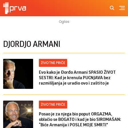
DJORDJO ARMANI
ŽIVOTNE PRIČE
Evo kako je Đorđo Armani SPASIO ŽIVOT
SESTRI: Kad je krenula PUCNJAVA bez
razmišljanja je uradio ovo i zaštito je
ŽIVOTNE PRIČE
Posao je za njega bio poput ORGAZMA,
oblačio se BOGATO i kad je bio SIROMAŠAN:
“Biće Armanija i POSLE MOJE SMRTI"