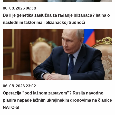
06. 08. 2026 06:38
Da li je genetika zaslužna za rađanje blizanaca? Istina o
naslednim faktorima i blizanačkoj trudnoći
06. 08. 2026 23:02
Operacija "pod lažnom zastavom"? Rusija navodno
planira napade lažnim ukrajinskim dronovima na članice
NATO-a!