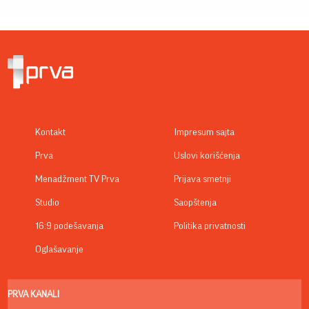
Kontakt
Impresum sajta
Prva
Uslovi korišćenja
Menadžment TV Prva
Prijava smetnji
Studio
Saopštenja
16:9 podešavanja
Politika privatnosti
Oglašavanje
PRVA KANALI