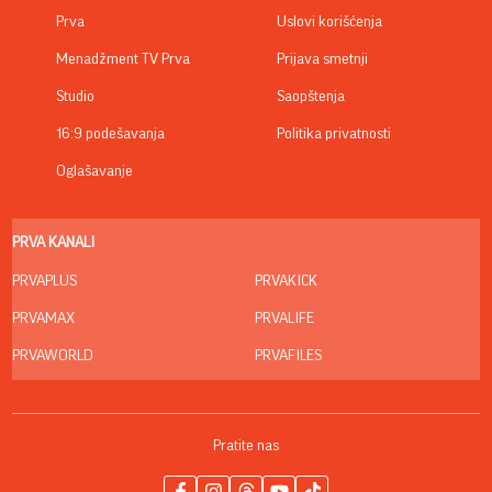
Prva
Uslovi korišćenja
Menadžment TV Prva
Prijava smetnji
Studio
Saopštenja
16:9 podešavanja
Politika privatnosti
Oglašavanje
PRVA KANALI
PRVAPLUS
PRVAKICK
PRVAMAX
PRVALIFE
PRVAWORLD
PRVAFILES
Pratite nas