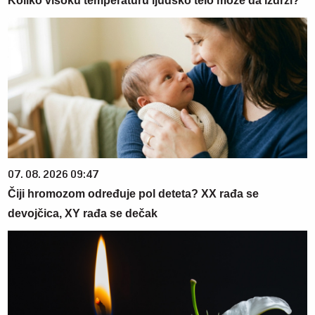
Koliko visoku temperaturu ljudsko telo može da izdrži?
07. 08. 2026 09:47
Čiji hromozom određuje pol deteta? XX rađa se
devojčica, XY rađa se dečak