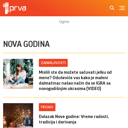
NOVA GODINA
ZANIMLJIVOSTI
Mislili ste da možete sačuvati jelku od
mene? Oduševiće vas kako je maleni
dalmatinac našao način da se IGRA sa
novogodišnjim ukrasima (VIDEO)
PROMO
Dolazak Nove godine: Vreme radosti,
tradicija i darivanja