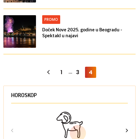
PROMO
Doček Nove 2025. godine u Beogradu -
Spektakl u najavi
1
3
4
...
HOROSKOP