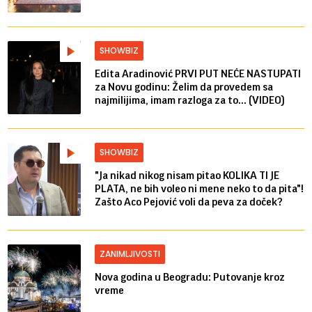
SHOWBIZ
Edita Aradinović PRVI PUT NEĆE NASTUPATI
za Novu godinu: Želim da provedem sa
najmilijima, imam razloga za to... (VIDEO)
SHOWBIZ
"Ja nikad nikog nisam pitao KOLIKA TI JE
PLATA, ne bih voleo ni mene neko to da pita"!
Zašto Aco Pejović voli da peva za doček?
ZANIMLJIVOSTI
Nova godina u Beogradu: Putovanje kroz
vreme