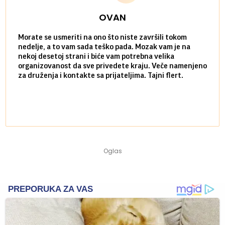
OVAN
Morate se usmeriti na ono što niste završili tokom
Sve n
nedelje, a to vam sada teško pada. Mozak vam je na
potpu
nekoj desetoj strani i biće vam potrebna velika
stvar
organizovanost da sve privedete kraju. Veče namenjeno
tempo
za druženja i kontakte sa prijateljima. Tajni flert.
najbl