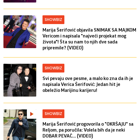
SHOWBIZ
Marija Šerifović objavila SNIMAK SA MAJKOM
Vericom i napisala "najveći projekat mog
života"! Šta su nam to njih dve sada
pripremile? (VIDEO)
SHOWBIZ
Svi pevaju ove pesme, a malo ko zna da ih je
napisala Verica Šerifović: Jedan hit je
obeležio Marijinu karijeru!
SHOWBIZ
Marija Šerifović progovorila o "OKRŠAJU" sa
Reljom, pa poručila: Volela bih da je neki
DOBAR PEVAČ... (VIDEO)