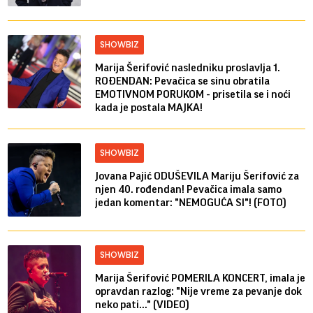
SHOWBIZ
Marija Šerifović nasledniku proslavlja 1.
ROĐENDAN: Pevačica se sinu obratila
EMOTIVNOM PORUKOM - prisetila se i noći
kada je postala MAJKA!
SHOWBIZ
Jovana Pajić ODUŠEVILA Mariju Šerifović za
njen 40. rođendan! Pevačica imala samo
jedan komentar: "NEMOGUĆA SI"! (FOTO)
SHOWBIZ
Marija Šerifović POMERILA KONCERT, imala je
opravdan razlog: "Nije vreme za pevanje dok
neko pati..." (VIDEO)