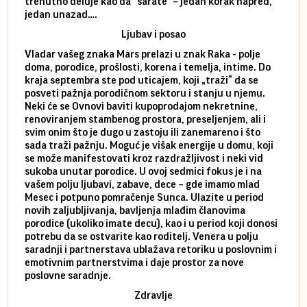
trenutno deluje kao da “šarate” – jedan korak napred,
pokuš
jedan unazad….
unes
Ljubav i posao
Vladar vašeg znaka Mars prelazi u znak Raka - polje
Mars 
doma, porodice, prošlosti, korena i temelja, intime. Do
rodbi
kraja septembra ste pod uticajem, koji „traži“ da se
kraja
posveti pažnja porodičnom sektoru i stanju u njemu.
dinam
Neki će se Ovnovi baviti kupoprodajom nekretnine,
istov
renoviranjem stambenog prostora, preseljenjem, ali i
brze 
svim onim što je dugo u zastoju ili zanemareno i što
za sa
sada traži pažnju. Moguć je višak energije u domu, koji
treba
se može manifestovati kroz razdražljivost i neki vid
poslu
sukoba unutar porodice. U ovoj sedmici fokus je i na
defin
vašem polju ljubavi, zabave, dece – gde imamo mlad
partn
Mesec i potpuno pomračenje Sunca. Ulazite u period
reago
novih zaljubljivanja, bavljenja mlađim članovima
mlad 
porodice (ukoliko imate decu), kao i u period koji donosi
uvode
potrebu da se ostvarite kao roditelj. Venera u polju
stamb
saradnji i partnerstava ublažava retoriku u poslovnim i
porod
emotivnim partnerstvima i daje prostor za nove
situa
poslovne saradnje.
stabi
Zdravlje