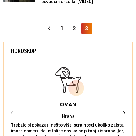
povodom uradila! (VIDEO)
1
2
3
HOROSKOP
OVAN
Hrana
Trebalo bi pokazati nešto više istrajnosti ukoliko zaista
Sedmi
imate nameru da ustalite navike po pitanju ishrane. Jer,
čak p