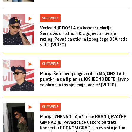
SHOWBIZ
Verica NIJE DOŠLA na koncert Marije
Šerifović u rodnom Kragujevcu - ovo je
razlog; Pevačica otkrila i zbog čega OCA ređe
viđa! (VIDEO)
SHOWBIZ
Marija Šerifović progovorila o MAJČINSTVU,
pa otkrila da li planira JOŠ JEDNO DETE: Javno
se obratila i svojoj majci Verici! (VIDEO)
SHOWBIZ
Marija IZNENADILA učenike KRAGUJEVAČKE
GIMNAZIJE: Pevačica će uskoro održati
koncert u RODNOM GRADU, a evo šta je tim