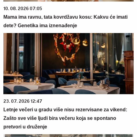
10. 08. 2026 07:05
Mama ima ravnu, tata kovrdžavu kosu: Kakvu će imati
dete? Genetika ima iznenađenje
23. 07. 2026 12:47
Letnje večeri u gradu više nisu rezervisane za vikend:
Zašto sve više ljudi bira večeru koja se spontano
pretvori u druženje