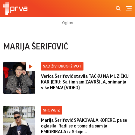
MARIJA ŠERIFOVIĆ
SAD ŽIVI DRUGI ŽIVOT
Verica Šerifović stavila TAČKU NA MUZIČKU
KARIJERU: Sa tim sam ZAVRŠILA, snimanja
više NEMA! (VIDEO)
SHOWBIZ
Marija Šerifović SPAKOVALA KOFERE, pa se
oglasila: Radi se o tome da sam ja
EMIGRIRALA iz Srbije...