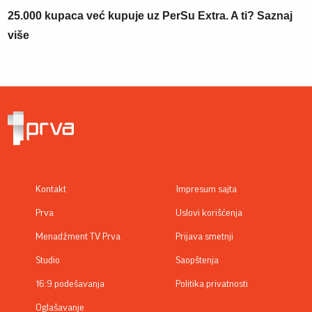
25.000 kupaca već kupuje uz PerSu Extra. A ti? Saznaj
više
Kontakt
Impresum sajta
Prva
Uslovi korišćenja
Menadžment TV Prva
Prijava smetnji
Studio
Saopštenja
16:9 podešavanja
Politika privatnosti
Oglašavanje