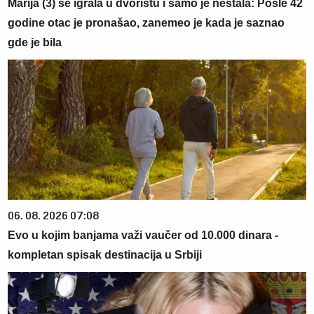
Marija (3) se igrala u dvorištu i samo je nestala: Posle 42
godine otac je pronašao, zanemeo je kada je saznao
gde je bila
06. 08. 2026 07:08
Evo u kojim banjama važi vaučer od 10.000 dinara -
kompletan spisak destinacija u Srbiji