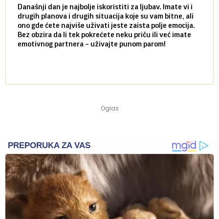
Današnji dan je najbolje iskoristiti za ljubav. Imate vi i
Ako v
drugih planova i drugih situacija koje su vam bitne, ali
do ma
ono gde ćete najviše uživati jeste zaista polje emocija.
van g
Bez obzira da li tek pokrećete neku priču ili već imate
društ
emotivnog partnera – uživajte punom parom!
kolik