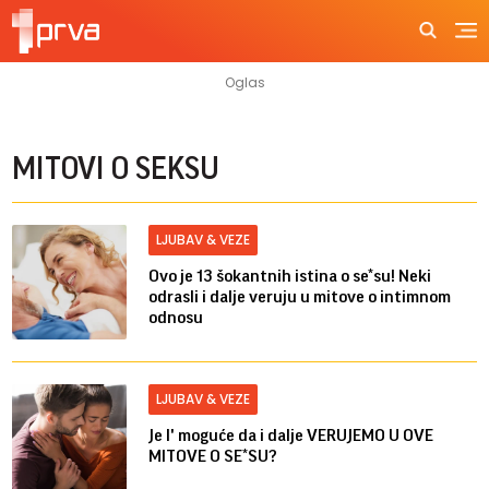
MITOVI O SEKSU
LJUBAV & VEZE
Ovo je 13 šokantnih istina o se*su! Neki
odrasli i dalje veruju u mitove o intimnom
odnosu
LJUBAV & VEZE
Je l' moguće da i dalje VERUJEMO U OVE
MITOVE O SE*SU?