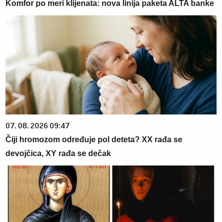
Komfor po meri klijenata: nova linija paketa ALTA banke
07. 08. 2026 09:47
Čiji hromozom određuje pol deteta? XX rađa se
devojčica, XY rađa se dečak