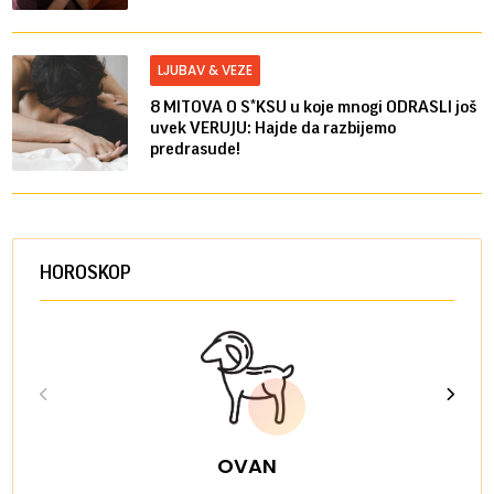
LJUBAV & VEZE
8 MITOVA O S*KSU u koje mnogi ODRASLI još
uvek VERUJU: Hajde da razbijemo
predrasude!
HOROSKOP
OVAN