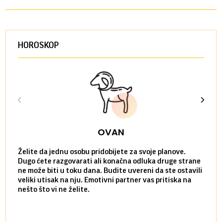
HOROSKOP
OVAN
Želite da jednu osobu pridobijete za svoje planove.
Danas
Dugo ćete razgovarati ali konačna odluka druge strane
Niste
ne može biti u toku dana. Budite uvereni da ste ostavili
povol
veliki utisak na nju. Emotivni partner vas pritiska na
a pos
nešto što vi ne želite.
više 