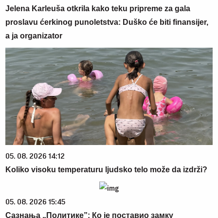
Jelena Karleuša otkrila kako teku pripreme za gala
proslavu ćerkinog punoletstva: Duško će biti finansijer,
a ja organizator
05. 08. 2026 14:12
Koliko visoku temperaturu ljudsko telo može da izdrži?
05. 08. 2026 15:45
Сазнања „Политике”: Ко је поставио замку