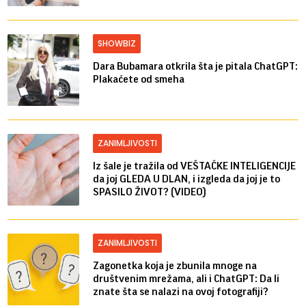
SHOWBIZ
Dara Bubamara otkrila šta je pitala ChatGPT:
Plakaćete od smeha
ZANIMLJIVOSTI
Iz šale je tražila od VEŠTAČKE INTELIGENCIJE
da joj GLEDA U DLAN, i izgleda da joj je to
SPASILO ŽIVOT? (VIDEO)
ZANIMLJIVOSTI
Zagonetka koja je zbunila mnoge na
društvenim mrežama, ali i ChatGPT: Da li
znate šta se nalazi na ovoj fotografiji?