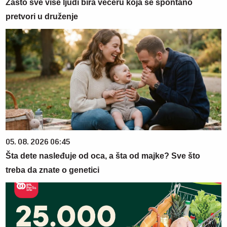
Zašto sve više ljudi bira večeru koja se spontano
pretvori u druženje
05. 08. 2026 06:45
Šta dete nasleđuje od oca, a šta od majke? Sve što
treba da znate o genetici