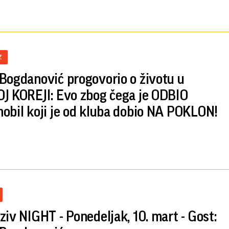
Z
Bogdanović progovorio o životu u
J KOREJI: Evo zbog čega je ODBIO
obil koji je od kluba dobio NA POKLON!
ziv NIGHT - Ponedeljak, 10. mart - Gost: