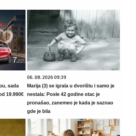
06. 08. 2026 09:39
opu, sada
Marija (3) se igrala u dvorištu i samo je
 od 19.990€
nestala: Posle 42 godine otac je
pronašao, zanemeo je kada je saznao
gde je bila