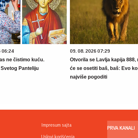
6 06:24
09. 08. 2026 07:29
s ne čistimo kuću.
Otvorila se Lavlja kapija 888, 
Svetog Panteliju
će se osetiti baš, baš: Evo k
najviše pogoditi
Impresum sajta
PRVA KANALI
Uslovi korišćenja