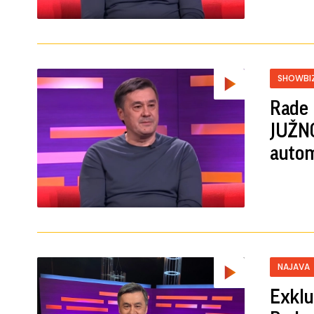
SHOWBI
Rade 
JUŽNO
autom
NAJAVA
Exklu