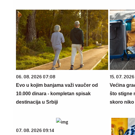
06. 08. 2026 07:08
15. 07. 2026
Evo u kojim banjama važi vaučer od
Većina gra
10.000 dinara - kompletan spisak
što stigne 
destinacija u Srbiji
skoro niko 
07. 08. 2026 09:14