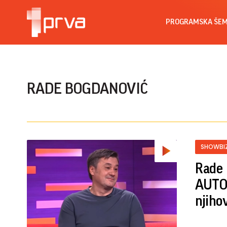
PROGRAMSKA ŠE
RADE BOGDANOVIĆ
SHOWBI
Rade 
AUTOB
njiho