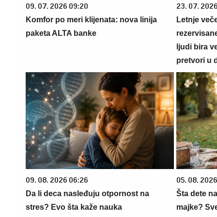
09. 07. 2026 09:20
23. 07. 202
Komfor po meri klijenata: nova linija
Letnje veče
paketa ALTA banke
rezervisane
ljudi bira 
pretvori u 
09. 08. 2026 06:26
05. 08. 202
Da li deca nasleđuju otpornost na
Šta dete na
stres? Evo šta kaže nauka
majke? Sve 