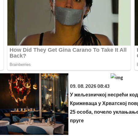
09. 08. 2026 08:43
У жељезничкој несрећи код
Крижеваца у Хрватској пов
25 особа, почело уклањање
пруге