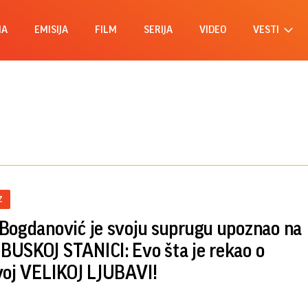
MA
EMISIJA
FILM
SERIJA
VIDEO
VESTI
Z
Bogdanović je svoju suprugu upoznao na
USKOJ STANICI: Evo šta je rekao o
voj VELIKOJ LJUBAVI!