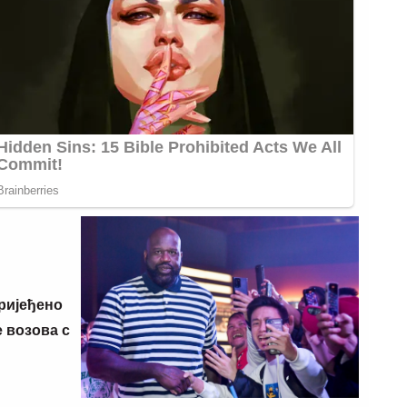
ријеђено
 возова с