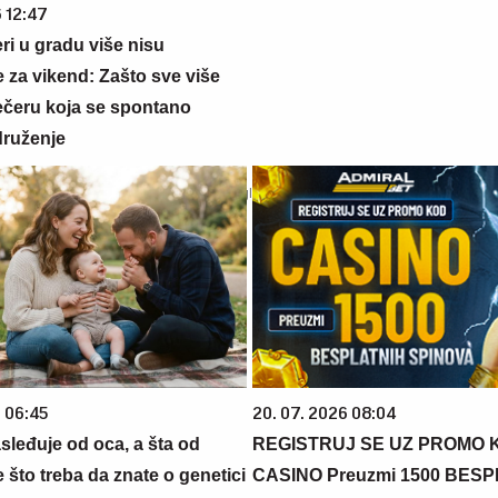
6 12:47
ri u gradu više nisu
 za vikend: Zašto sve više
večeru koja se spontano
druženje
6 06:45
20. 07. 2026 08:04
sleđuje od oca, a šta od
REGISTRUJ SE UZ PROMO 
što treba da znate o genetici
CASINO Preuzmi 1500 BES