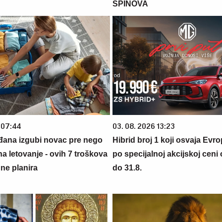
SPINOVA
 07:44
03. 08. 2026 13:23
đana izgubi novac pre nego
Hibrid broj 1 koji osvaja Evr
na letovanje - ovih 7 troškova
po specijalnoj akcijskoj ceni
ne planira
do 31.8.