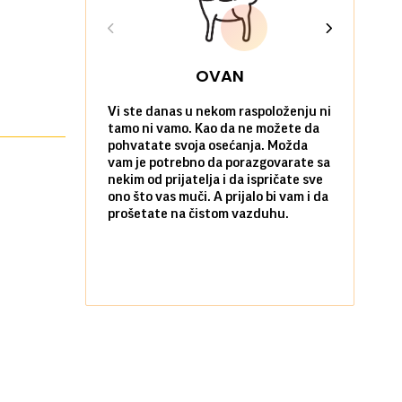
OVAN
Vi ste danas u nekom raspoloženju ni
Danas bi ba
tamo ni vamo. Kao da ne možete da
okrenete ro
pohvatate svoja osećanja. Možda
voljenoj os
vam je potrebno da porazgovarate sa
za susret i
nekim od prijatelja i da ispričate sve
interesanta
ono što vas muči. A prijalo bi vam i da
bolje da up
prošetate na čistom vazduhu.
da se na ja
ljudima.