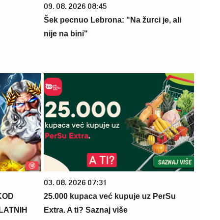
09. 08. 2026 08:45
Šek pecnuo Lebrona: "Na žurci je, ali
nije na bini"
03. 08. 2026 07:31
KOD
25.000 kupaca već kupuje uz PerSu
PLATNIH
Extra. A ti? Saznaj više