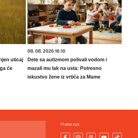
08. 08. 2026 16:10
njen uticaj
Dete sa autizmom polivali vodom i
oga će
mazali mu lak na usta: Potresno
iskustvo žene iz vrtića za Mame
Pratite nas