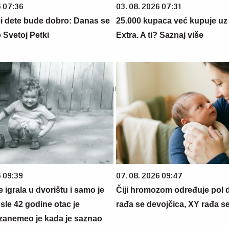
6 07:36
03. 08. 2026 07:31
 dete bude dobro: Danas se
25.000 kupaca već kupuje uz
 Svetoj Petki
Extra. A ti? Saznaj više
6 09:39
07. 08. 2026 09:47
se igrala u dvorištu i samo je
Čiji hromozom određuje pol 
sle 42 godine otac je
rađa se devojčica, XY rađa s
zanemeo je kada je saznao