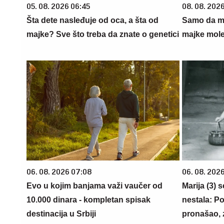
05. 08. 2026 06:45
08. 08. 202
Šta dete nasleđuje od oca, a šta od
Samo da mi
majke? Sve što treba da znate o genetici
majke mole
06. 08. 2026 07:08
06. 08. 202
Evo u kojim banjama važi vaučer od
Marija (3) 
10.000 dinara - kompletan spisak
nestala: Po
destinacija u Srbiji
pronašao, 