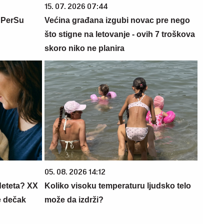
15. 07. 2026 07:44
 PerSu
Većina građana izgubi novac pre nego
što stigne na letovanje - ovih 7 troškova
skoro niko ne planira
05. 08. 2026 14:12
deteta? XX
Koliko visoku temperaturu ljudsko telo
e dečak
može da izdrži?