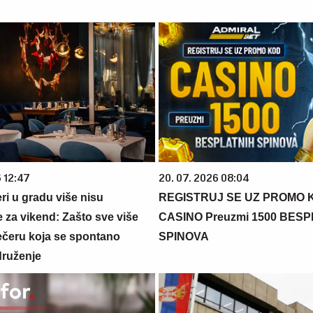
6 12:47
20. 07. 2026 08:04
ri u gradu više nisu
REGISTRUJ SE UZ PROMO 
 za vikend: Zašto sve više
CASINO Preuzmi 1500 BES
večeru koja se spontano
SPINOVA
druženje