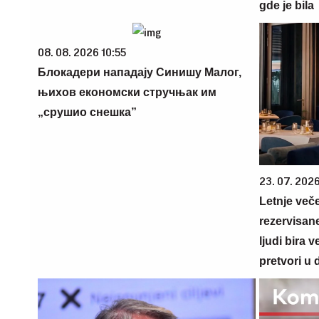
gde je bila
08. 08. 2026 10:55
Блокадери нападају Синишу Малог,
њихов економски стручњак им
„срушио снешка”
23. 07. 202
Letnje veče
rezervisane
ljudi bira 
pretvori u 