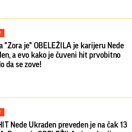
Z
 "Zora je" OBELEŽILA je karijeru Nede
en, a evo kako je čuveni hit prvobitno
lo da se zove!
Z
HIT Nede Ukraden preveden je na čak 13