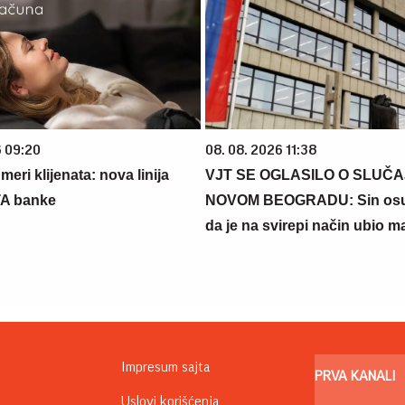
6 09:20
08. 08. 2026 11:38
eri klijenata: nova linija
VJT SE OGLASILO O SLUČA
TA banke
NOVOM BEOGRADU: Sin osu
da je na svirepi način ubio m
Impresum sajta
PRVA KANALI
Uslovi korišćenja