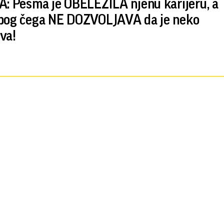
A: Pesma je OBELEŽILA njenu karijeru, a
bog čega NE DOZVOLJAVA da je neko
va!