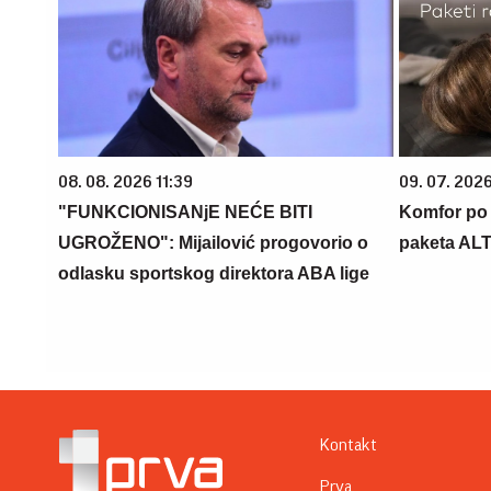
08. 08. 2026 11:39
09. 07. 202
"FUNKCIONISANjE NEĆE BITI
Komfor po m
UGROŽENO": Mijailović progovorio o
paketa AL
odlasku sportskog direktora ABA lige
Kontakt
Prva