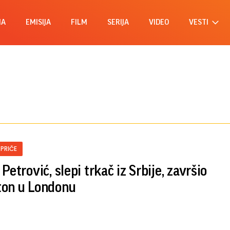
MA
EMISIJA
FILM
SERIJA
VIDEO
VESTI
 PRIČE
Petrović, slepi trkač iz Srbije, završio
on u Londonu