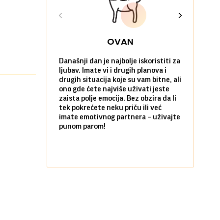
OVAN
Današnji dan je najbolje iskoristiti za
Ako već hoć
ljubav. Imate vi i drugih planova i
da u tome 
drugih situacija koje su vam bitne, ali
onda je za 
ono gde ćete najviše uživati jeste
pobegnete 
zaista polje emocija. Bez obzira da li
dan. I to p
tek pokrećete neku priču ili već
prijatelja i
imate emotivnog partnera – uživajte
sami koliko 
punom parom!
pozitivnom