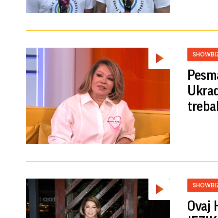
SHOWBI
Pesma
Ukrad
treba
SHOWBI
Ovaj 