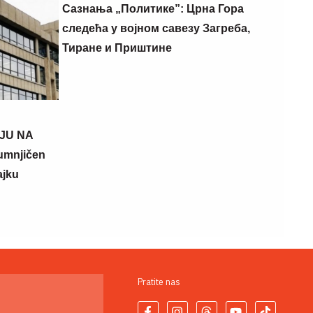
Сазнања „Политике”: Црна Гора
следећа у војном савезу Загреба,
Тиране и Приштине
JU NA
mnjičen
ajku
Pratite nas