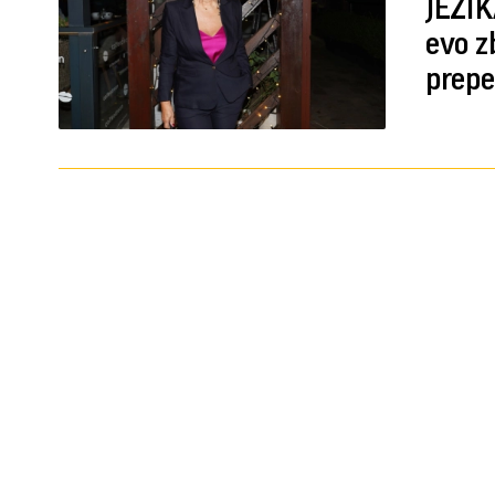
JEZIK
evo z
prepe