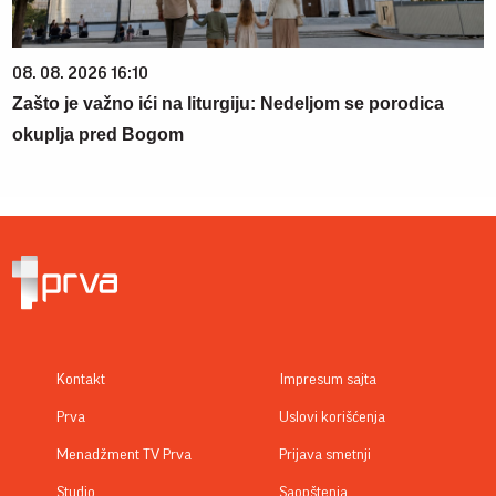
08. 08. 2026 16:10
Zašto je važno ići na liturgiju: Nedeljom se porodica
okuplja pred Bogom
Kontakt
Impresum sajta
Prva
Uslovi korišćenja
Menadžment TV Prva
Prijava smetnji
Studio
Saopštenja