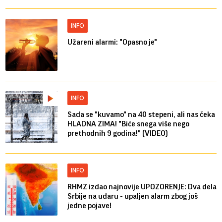
INFO
Užareni alarmi: "Opasno je"
INFO
Sada se "kuvamo" na 40 stepeni, ali nas čeka
HLADNA ZIMA! "Biće snega više nego
prethodnih 9 godina!" (VIDEO)
INFO
RHMZ izdao najnovije UPOZORENJE: Dva dela
Srbije na udaru - upaljen alarm zbog još
jedne pojave!