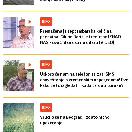
INFO
Premašena je septembarska količina
padavina! Ciklon Boris je trenutno IZNAD
NAS - ova 3 dana su na udaru (VIDEO)
INFO
Uskoro će nam na telefon stizati SMS
obaveštenja o vremenskim nepogodama! Evo
kako će to izgledati i kada će slati poruke?
INFO
Sručilo se na Beograd; Izdato hitno
upozorenje