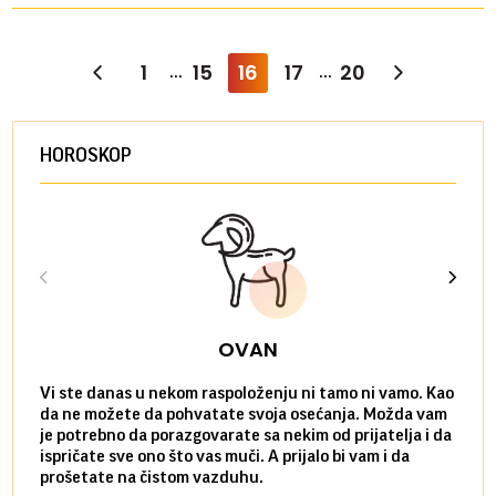
1
15
16
17
20
...
...
HOROSKOP
OVAN
Vi ste danas u nekom raspoloženju ni tamo ni vamo. Kao
Danas
da ne možete da pohvatate svoja osećanja. Možda vam
posve
je potrebno da porazgovarate sa nekim od prijatelja i da
susre
ispričate sve ono što vas muči. A prijalo bi vam i da
volel
prošetate na čistom vazduhu.
način