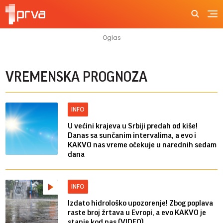
VREMENSKA PROGNOZA
INFO
U većini krajeva u Srbiji predah od kiše!
Danas sa sunčanim intervalima, a evo i
KAKVO nas vreme očekuje u narednih sedam
dana
INFO
Izdato hidrološko upozorenje! Zbog poplava
raste broj žrtava u Evropi, a evo KAKVO je
stanje kod nas (VIDEO)