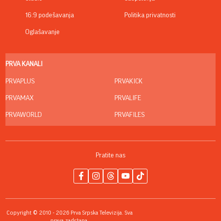
16:9 podešavanja
Politika privatnosti
Oglašavanje
PRVA KANALI
PRVAPLUS
PRVAKICK
PRVAMAX
PRVALIFE
PRVAWORLD
PRVAFILES
Pratite nas
Copyright © 2010 - 2026 Prva Srpska Televizija. Sva
prava zadržana.