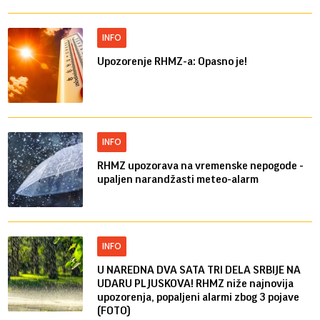
INFO
Upozorenje RHMZ-a: Opasno je!
INFO
RHMZ upozorava na vremenske nepogode -
upaljen narandžasti meteo-alarm
INFO
U NAREDNA DVA SATA TRI DELA SRBIJE NA
UDARU PLJUSKOVA! RHMZ niže najnovija
upozorenja, popaljeni alarmi zbog 3 pojave
(FOTO)