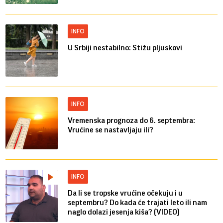
INFO
U Srbiji nestabilno: Stižu pljuskovi
INFO
Vremenska prognoza do 6. septembra:
Vrućine se nastavljaju ili?
INFO
Da li se tropske vrućine očekuju i u
septembru? Do kada će trajati leto ili nam
naglo dolazi jesenja kiša? (VIDEO)