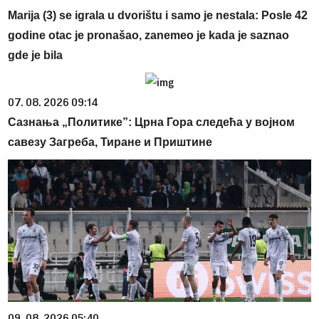
Marija (3) se igrala u dvorištu i samo je nestala: Posle 42
godine otac je pronašao, zanemeo je kada je saznao
gde je bila
07. 08. 2026 09:14
Сазнања „Политике”: Црна Гора следећа у војном
савезу Загреба, Тиране и Приштине
09. 08. 2026 05:40