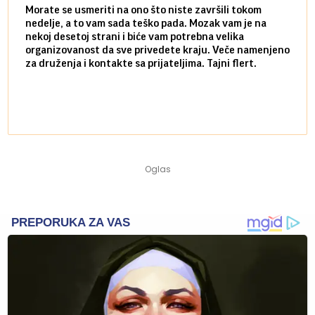
Morate se usmeriti na ono što niste završili tokom
Sve n
nedelje, a to vam sada teško pada. Mozak vam je na
potpu
nekoj desetoj strani i biće vam potrebna velika
stvar
organizovanost da sve privedete kraju. Veče namenjeno
tempo
za druženja i kontakte sa prijateljima. Tajni flert.
najbl