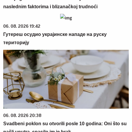
naslednim faktorima i blizanačkoj trudnoći
06. 08. 2026 19:42
Гутереш осудио украјинске нападе на руску
територију
06. 08. 2026 20:38
Svadbeni poklon su otvorili posle 10 godina: Oni što su
našli unutra, spasilo im je brak