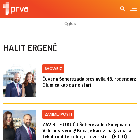
HALIT ERGENČ
SHOWBIZ
Čuvena Šeherezada proslavila 43. rođendan:
Glumica kao da ne stari
ZANIMLJIVOSTI
ZAVIRITE U KUĆU Šeherezade i Sulejmana
Veličanstvenog! Kuća je kao iz magazina, a
tek da vidite kuhinju i dvorište... (FOTO)