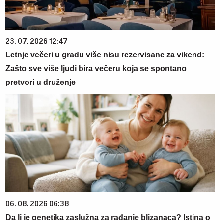
23. 07. 2026 12:47
Letnje večeri u gradu više nisu rezervisane za vikend:
Zašto sve više ljudi bira večeru koja se spontano
pretvori u druženje
06. 08. 2026 06:38
Da li je genetika zaslužna za rađanje blizanaca? Istina o