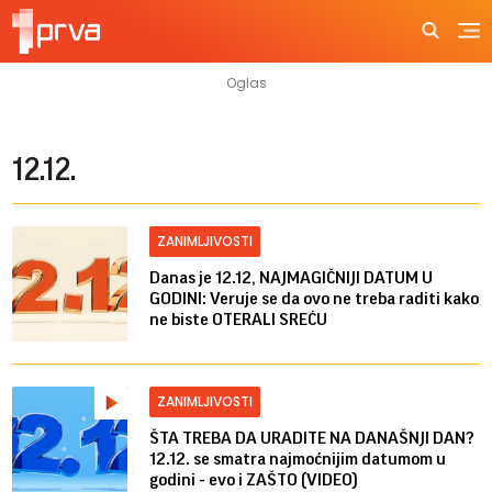
12.12.
ZANIMLJIVOSTI
Danas je 12.12, NAJMAGIČNIJI DATUM U
GODINI: Veruje se da ovo ne treba raditi kako
ne biste OTERALI SREĆU
ZANIMLJIVOSTI
ŠTA TREBA DA URADITE NA DANAŠNJI DAN?
12.12. se smatra najmoćnijim datumom u
godini - evo i ZAŠTO (VIDEO)