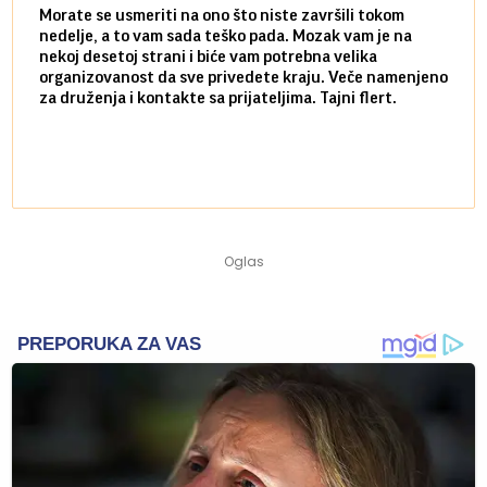
Morate se usmeriti na ono što niste završili tokom
Sve n
nedelje, a to vam sada teško pada. Mozak vam je na
potpu
nekoj desetoj strani i biće vam potrebna velika
stvar
organizovanost da sve privedete kraju. Veče namenjeno
tempo
za druženja i kontakte sa prijateljima. Tajni flert.
najbl