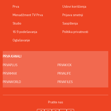
Prva
Uslovi korišćenja
Menadžment TV Prva
Prijava smetnji
Studio
Saopštenja
16:9 podešavanja
Politika privatnosti
Oglašavanje
PRVA KANALI
PRVAPLUS
PRVAKICK
PRVAMAX
PRVALIFE
PRVAWORLD
PRVAFILES
Pratite nas