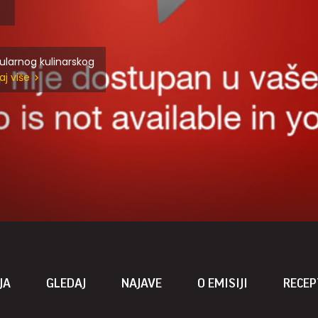
ularnog kulinarskog
aj više
JA
GLEDAJ
NAJAVE
O EMISIJI
RECEP