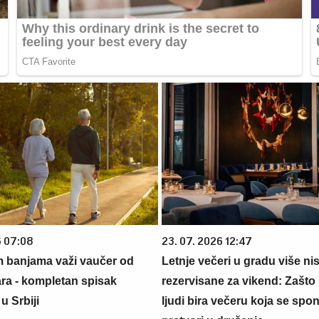
6 07:08
23. 07. 2026 12:47
m banjama važi vaučer od
Letnje večeri u gradu više ni
ara - kompletan spisak
rezervisane za vikend: Zašto 
u Srbiji
ljudi bira večeru koja se spo