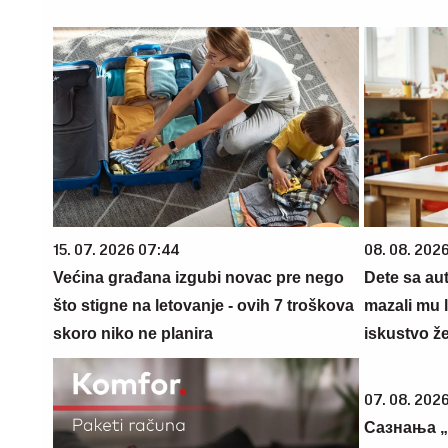
15. 07. 2026 07:44
08. 08. 2026
Većina građana izgubi novac pre nego
Dete sa au
što stigne na letovanje - ovih 7 troškova
mazali mu 
skoro niko ne planira
iskustvo že
07. 08. 2026
Сазнања „