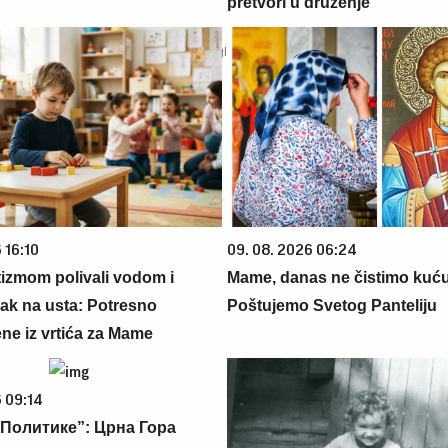
pretvori u druženje
 16:10
09. 08. 2026 06:24
tizmom polivali vodom i
Mame, danas ne čistimo kuću
lak na usta: Potresno
Poštujemo Svetog Panteliju
ne iz vrtića za Mame
 09:14
Политике”: Црна Гора