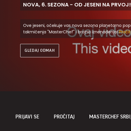
NOVA, 6. SEZONA - OD JESENI NA PRVOJ!
Ove jeseni, očekuje vas nova sezona planetarno pop
takmičenja "MasterChef" i brojna iznenađenja!
Pročit
GLEDAJ ODMAH
PRIJAVI SE
PROČITAJ
MASTERCHEF SRBI