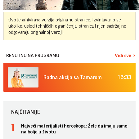
Ovo je arhivirana verzija originalne stranice. Izvinjavamo se
ukoliko, usled tehničkih ograničenja, stranica i njen sadržaj ne
odgovaraju originalnoj verziji.
TRENUTNO NA PROGRAMU
Vidi sve
15:33
Radna akcija sa Tamarom
NAJČITANIJE
Najveći materijalisti horoskopa: Žele da imaju samo
najbolje u životu