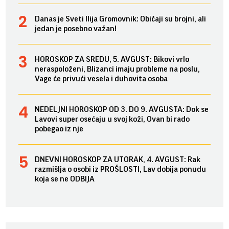
Danas je Sveti Ilija Gromovnik: Običaji su brojni, ali
jedan je posebno važan!
HOROSKOP ZA SREDU, 5. AVGUST: Bikovi vrlo
neraspoloženi, Blizanci imaju probleme na poslu,
Vage će privući vesela i duhovita osoba
NEDELJNI HOROSKOP OD 3. DO 9. AVGUSTA: Dok se
Lavovi super osećaju u svoj koži, Ovan bi rado
pobegao iz nje
DNEVNI HOROSKOP ZA UTORAK, 4. AVGUST: Rak
razmišlja o osobi iz PROŠLOSTI, Lav dobija ponudu
koja se ne ODBIJA