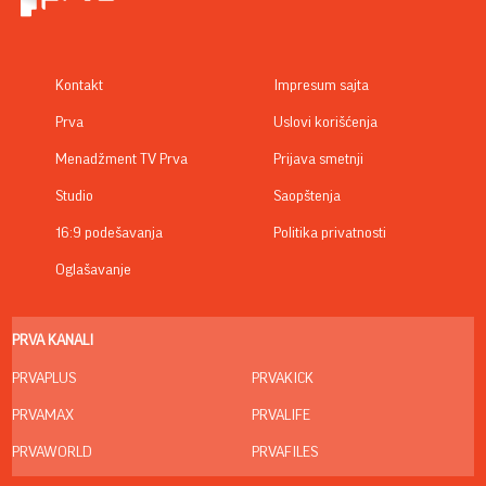
Kontakt
Impresum sajta
Prva
Uslovi korišćenja
Menadžment TV Prva
Prijava smetnji
Studio
Saopštenja
16:9 podešavanja
Politika privatnosti
Oglašavanje
PRVA KANALI
PRVAPLUS
PRVAKICK
PRVAMAX
PRVALIFE
PRVAWORLD
PRVAFILES