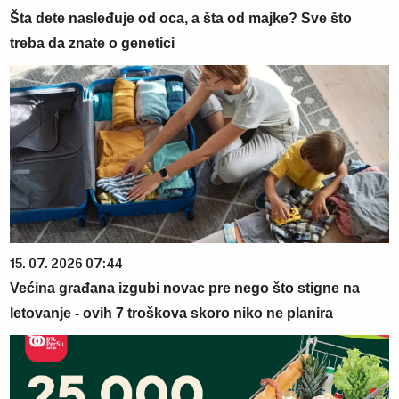
Šta dete nasleđuje od oca, a šta od majke? Sve što
treba da znate o genetici
15. 07. 2026 07:44
Većina građana izgubi novac pre nego što stigne na
letovanje - ovih 7 troškova skoro niko ne planira