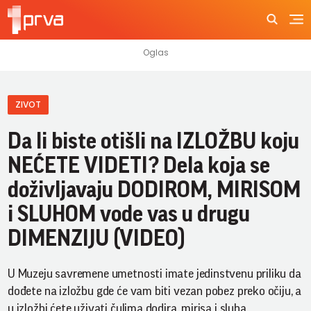
ZIVOT
Da li biste otišli na IZLOŽBU koju
NEĆETE VIDETI? Dela koja se
doživljavaju DODIROM, MIRISOM
i SLUHOM vode vas u drugu
DIMENZIJU (VIDEO)
U Muzeju savremene umetnosti imate jedinstvenu priliku da
dođete na izložbu gde će vam biti vezan pobez preko očiju, a
u izložbi ćete uživati čulima dodira, mirisa i sluha.