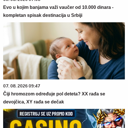
Evo u kojim banjama važi vaučer od 10.000 dinara -
kompletan spisak destinacija u Srbiji
07. 08. 2026 09:47
Čiji hromozom određuje pol deteta? XX rađa se
devojčica, XY rađa se dečak