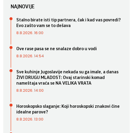
NAJNOVIJE
Stalno birate isti tip partnera, čak i kad vas povredi?
Evo zašto vam se to dešava
8.8.2026. 16:00
Ove rase pasa se ne snalaze dobro u vodi
8.8.2026. 14:54
Sve kuhinje Jugoslavije nekada su ga imale, a danas
ŽIVI DRUGU MLADOST: Ovaj starinski komad
nameštaja vraća se NA VELIKA VRATA
8.8.2026. 14:00
Horoskopsko slaganje: Koji horoskopski znakovi čine
idealne parove?
8.8.2026. 13:00