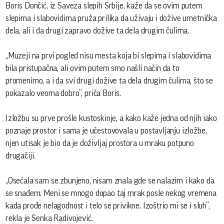
Boris Dončić, iz Saveza slepih Srbije, kaže da se ovim putem
slepima i slabovidima pruža prilika da uživaju i dožive umetnička
dela, ali i da drugi zapravo dožive ta dela drugim čulima.
„Muzeji na prvi pogled nisu mesta koja bi slepima i slabovidima
bila pristupačna, ali ovim putem smo našli način da to
promenimo, a i da svi drugi dožive ta dela drugim čulima, što se
pokazalo veoma dobro“, priča Boris.
Izložbu su prve prošle kustoskinje, a kako kaže jedna od njih iako
poznaje prostor i sama je učestovovala u postavljanju izložbe,
njen utisak je bio da je doživljaj prostora u mraku potpuno
drugačiji.
„Osećala sam se zbunjeno, nisam znala gde se nalazim i kako da
se snađem. Meni se mnogo dopao taj mrak posle nekog vremena
kada prođe nelagodnost i telo se privikne. Izoštrio mi se i sluh“,
rekla je Senka Radivojević.