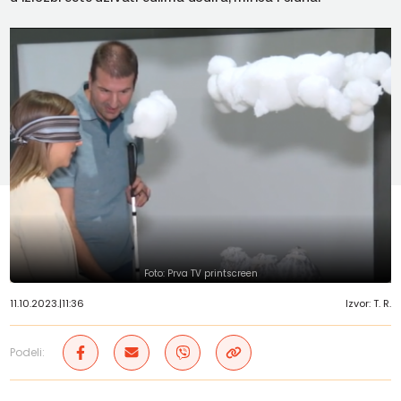
Foto: Prva TV printscreen
11.10.2023.
|
11:36
Izvor: T. R.
Podeli: