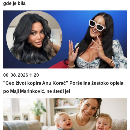
gde je bila
06. 08. 2026 11:20
"Ceo život kopira Anu Korać" Poršelina žestoko oplela
po Maji Marinković, ne štedi je!