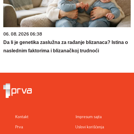
06. 08. 2026 06:38
Da li je genetika zaslužna za rađanje blizanaca? Istina o
naslednim faktorima i blizanačkoj trudnoći
Kontakt
Impresum sajta
Prva
Uslovi korišćenja