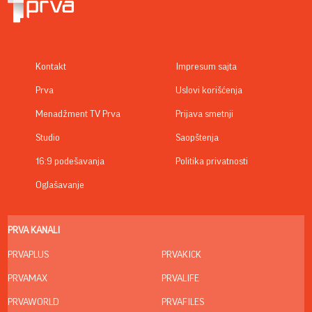
Kontakt
Impresum sajta
Prva
Uslovi korišćenja
Menadžment TV Prva
Prijava smetnji
Studio
Saopštenja
16:9 podešavanja
Politika privatnosti
Oglašavanje
PRVA KANALI
PRVAPLUS
PRVAKICK
PRVAMAX
PRVALIFE
PRVAWORLD
PRVAFILES