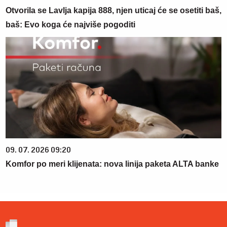
Otvorila se Lavlja kapija 888, njen uticaj će se osetiti baš,
baš: Evo koga će najviše pogoditi
09. 07. 2026 09:20
Komfor po meri klijenata: nova linija paketa ALTA banke