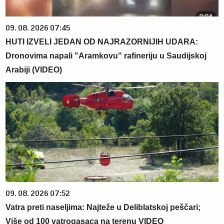
09. 08. 2026 07:45
HUTI IZVELI JEDAN OD NAJRAZORNIJIH UDARA:
Dronovima napali "Aramkovu" rafineriju u Saudijskoj
Arabiji (VIDEO)
09. 08. 2026 07:52
Vatra preti naseljima: Najteže u Deliblatskoj peščari;
Više od 100 vatrogasaca na terenu VIDEO