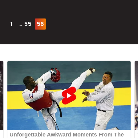
1
55
56
...