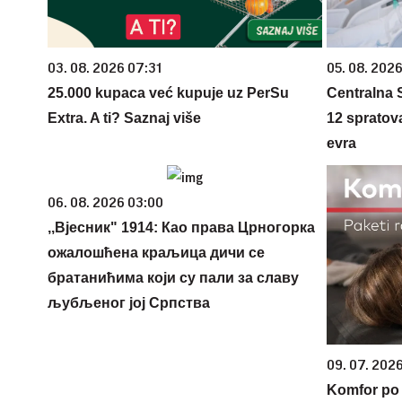
03. 08. 2026 07:31
05. 08. 2026
25.000 kupaca već kupuje uz PerSu
Centralna S
Extra. A ti? Saznaj više
12 spratova
evra
06. 08. 2026 03:00
,,Вјесник" 1914: Као права Црногорка
ожалошћена краљица дичи се
братанићима који су пали за славу
љубљеног јој Српства
09. 07. 202
Komfor po m