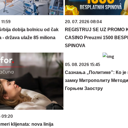
 11:59
20. 07. 2026 08:04
rbija dobija bolnicu od čak
REGISTRUJ SE UZ PROMO 
 - država ulaže 85 miliona
CASINO Preuzmi 1500 BES
SPINOVA
05. 08. 2026 15:45
Сазнања „Политике”: Ко је
замку Митрополиту Методиј
Горњем Заостру
6 09:20
eri klijenata: nova linija