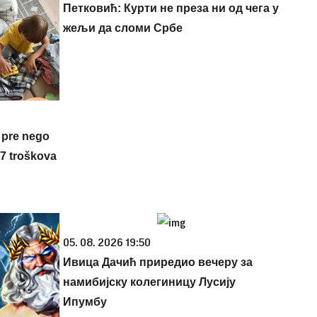
Петковић: Курти не преза ни од чега у
жељи да сломи Србе
 pre nego
 7 troškova
05. 08. 2026 19:50
Ивица Дачић приредио вечеру за
намибијску колегиницу Лусију
Ипумбу