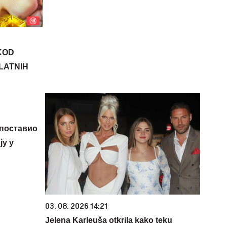
KOD
PLATNIH
 поставио
у у
03. 08. 2026 14:21
Jelena Karleuša otkrila kako teku