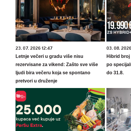
23. 07. 2026 12:47
03. 08. 2026
Letnje večeri u gradu više nisu
Hibrid broj
rezervisane za vikend: Zašto sve više
po specijal
ljudi bira večeru koja se spontano
do 31.8.
pretvori u druženje