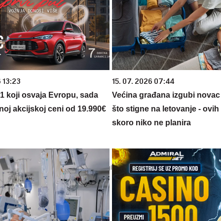
 13:23
15. 07. 2026 07:44
 1 koji osvaja Evropu, sada
Većina građana izgubi novac
noj akcijskoj ceni od 19.990€
što stigne na letovanje - ovih
skoro niko ne planira