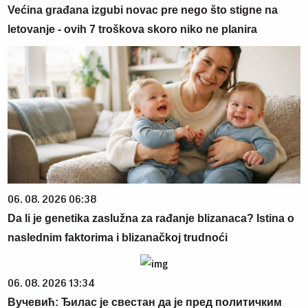
Većina građana izgubi novac pre nego što stigne na
letovanje - ovih 7 troškova skoro niko ne planira
06. 08. 2026 06:38
Da li je genetika zaslužna za rađanje blizanaca? Istina o
naslednim faktorima i blizanačkoj trudnoći
06. 08. 2026 13:34
Вучевић: Ђилас је свестан да је пред политичким