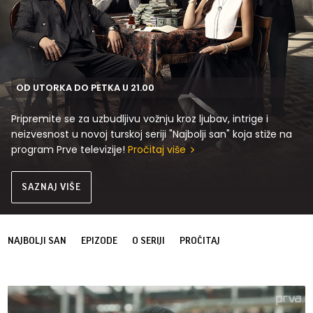
OD UTORKA DO PETKA U 21.00
Pripremite se za uzbudljivu vožnju kroz ljubav, intrige i
neizvesnost u novoj turskoj seriji "Najbolji san" koja stiže na
program Prve televizije!
Pročitaj više
SAZNAJ VIŠE
NAJBOLJI SAN
EPIZODE
O SERIJI
PROČITAJ