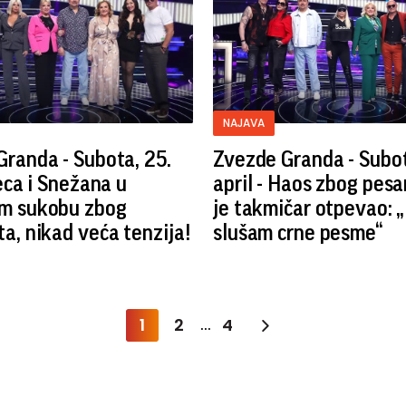
NAJAVA
randa - Subota, 25.
Zvezde Granda - Subot
Ceca i Snežana u
april - Haos zbog pes
m sukobu zbog
je takmičar otpevao: 
a, nikad veća tenzija!
slušam crne pesme“
1
2
4
...