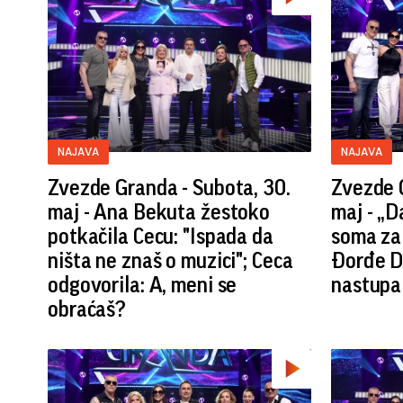
NAJAVA
NAJAVA
Zvezde Granda - Subota, 30.
Zvezde G
maj - Ana Bekuta žestoko
maj - „
potkačila Cecu: "Ispada da
soma za 
ništa ne znaš o muzici"; Ceca
Đorđe D
odgovorila: A, meni se
nastupa
obraćaš?