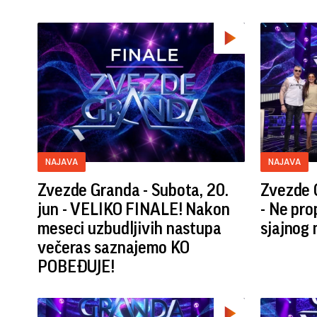
NAJAVA
NAJAVA
Zvezde Granda - Subota, 20.
Zvezde G
jun - VELIKO FINALE! Nakon
- Ne pr
meseci uzbudljivih nastupa
sjajnog
večeras saznajemo KO
POBEĐUJE!