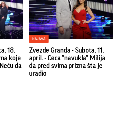
NAJAVA
a, 18.
Zvezde Granda - Subota, 11.
ama koje
april. - Ceca "navukla" Milija
„Neću da
da pred svima prizna šta je
uradio