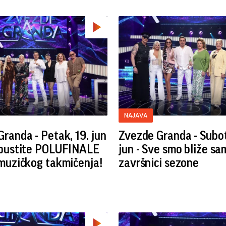
NAJAVA
randa - Petak, 19. jun
Zvezde Granda - Subot
opustite POLUFINALE
jun - Sve smo bliže sa
 muzičkog takmičenja!
završnici sezone