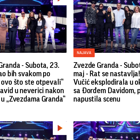
NAJAVA
randa - Subota, 23.
Zvezde Granda - Subot
Dao bih svakom po
maj - Rat se nastavlja
ovo što ste otpevali“
Vučić eksplodirala u o
avid u neverici nakon
sa Đorđem Davidom, 
 u „Zvezdama Granda“
napustila scenu