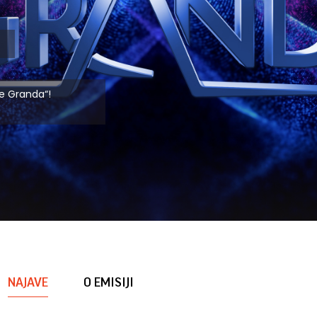
e Granda“!
NAJAVE
O EMISIJI