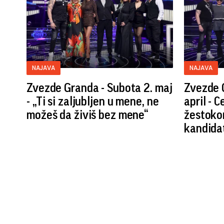
NAJAVA
NAJAVA
Zvezde Granda - Subota 2. maj
Zvezde G
- „Ti si zaljubljen u mene, ne
april - 
možeš da živiš bez mene“
žestoko
kandidat