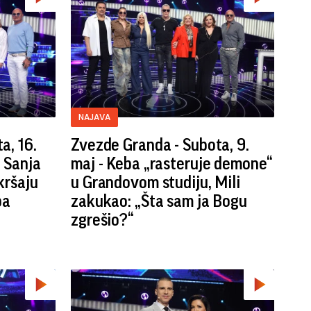
NAJAVA
a, 16.
Zvezde Granda - Subota, 9.
! Sanja
maj - Keba „rasteruje demone“
kršaju
u Grandovom studiju, Mili
pa
zakukao: „Šta sam ja Bogu
zgrešio?“