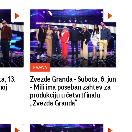
NAJAVA
a, 13.
Zvezde Granda - Subota, 6. jun
moj
- Mili ima poseban zahtev za
produkciju u četvrtfinalu
„Zvezda Granda“