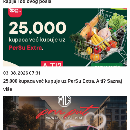
kaplje i od ovog posla
03. 08. 2026 07:31
25.000 kupaca već kupuje uz PerSu Extra. A ti? Saznaj
više