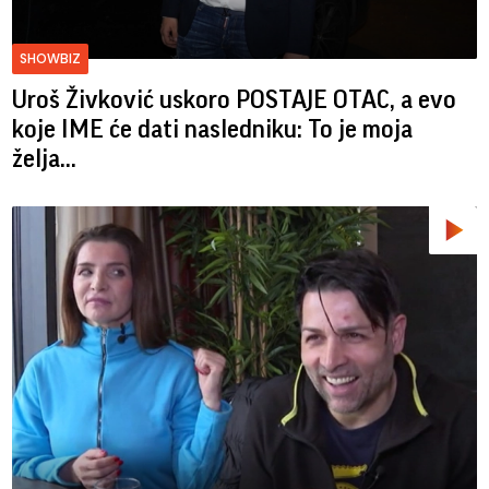
SHOWBIZ
Uroš Živković uskoro POSTAJE OTAC, a evo
koje IME će dati nasledniku: To je moja
želja...