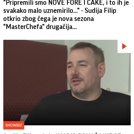
"Pripremili smo NOVE FORE I CAKE, i to ih je
svakako malo uznemirilo..." - Sudija Filip
otkrio zbog čega je nova sezona
"MasterChefa" drugačija...
SHOWBIZ