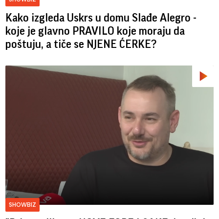
Kako izgleda Uskrs u domu Slađe Alegro -
koje je glavno PRAVILO koje moraju da
poštuju, a tiče se NJENE ĆERKE?
SHOWBIZ