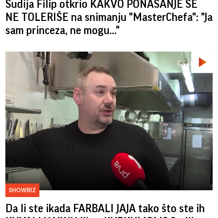
Sudija Filip otkrio KAKVO PONAŠANJE SE
NE TOLERIŠE na snimanju "MasterChefa": "Ja
sam princeza, ne mogu..."
SHOWBIZ
Da li ste ikada FARBALI JAJA tako što ste ih