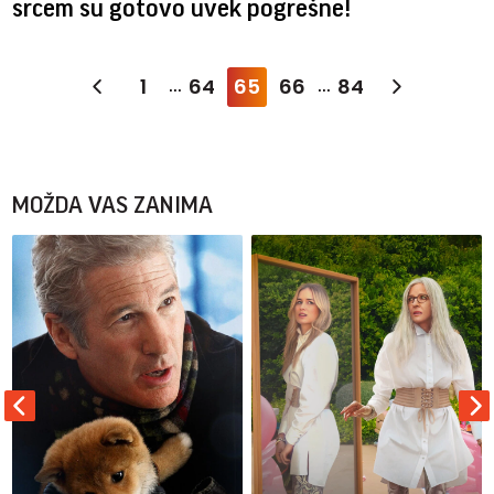
srcem su gotovo uvek pogrešne!
1
64
65
66
84
...
...
MOŽDA VAS ZANIMA