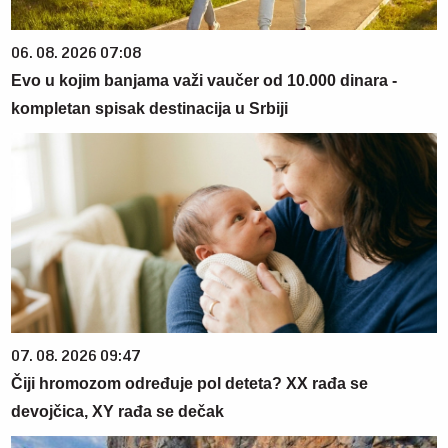
06. 08. 2026 07:08
Evo u kojim banjama važi vaučer od 10.000 dinara -
kompletan spisak destinacija u Srbiji
07. 08. 2026 09:47
Čiji hromozom određuje pol deteta? XX rađa se
devojčica, XY rađa se dečak