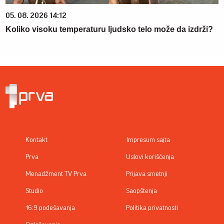
05. 08. 2026 14:12
Koliko visoku temperaturu ljudsko telo može da izdrži?
Kontakt
Impresum sajta
Prva
Uslovi korišćenja
Menadžment TV Prva
Prijava smetnji
Studio
Saopštenja
16:9 podešavanja
Politika privatnosti