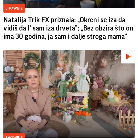
SHOWBIZ
Natalija Trik FX priznala: „Okreni se iza da
vidiš da l’ sam iza drveta“; „Bez obzira što on
ima 30 godina, ja sam i dalje stroga mama“
SHOWBIZ