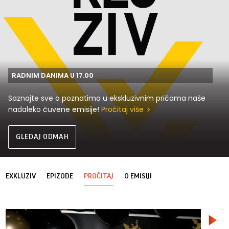
RADNIM DANIMA U 17.00
Saznajte sve o poznatima u ekskluzivnim pričama naše
nadaleko čuvene emisije!
Pročitaj više
GLEDAJ ODMAH
EXKLUZIV
EPIZODE
PROČITAJ
O EMISIJI