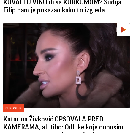
KUVALI U VINU ili sa KURKUMOM? Sudija
Filip nam je pokazao kako to izgleda...
SHOWBIZ
Katarina Živković OPSOVALA PRED
KAMERAMA, ali tiho: Odluke koje donosim