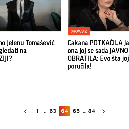
SHOWBIZ
mo Jelenu Tomašević
Cakana POTKAČILA Ja
gledati na
ona joj se sada JAVNO
IJI?
OBRATILA: Evo šta joj
poručila!
1
63
64
65
84
...
...