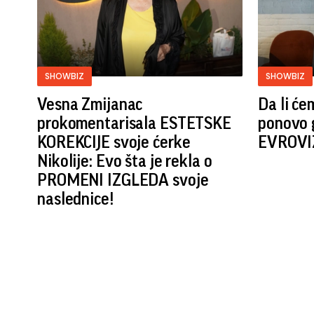
SHOWBIZ
SHOWBIZ
Vesna Zmijanac
Da li će
prokomentarisala ESTETSKE
ponovo 
KOREKCIJE svoje ćerke
EVROVIZ
Nikolije: Evo šta je rekla o
PROMENI IZGLEDA svoje
naslednice!