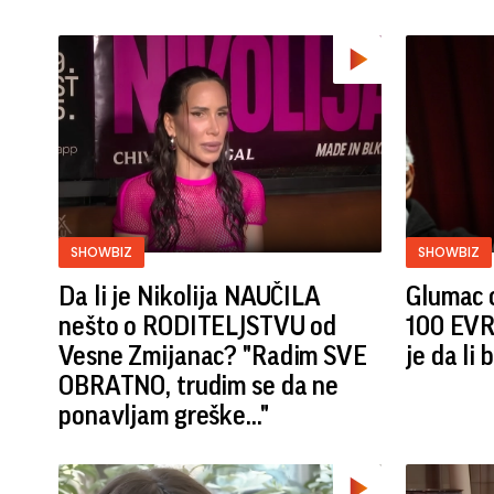
SHOWBIZ
SHOWBIZ
Da li je Nikolija NAUČILA
Glumac o
nešto o RODITELJSTVU od
100 EVRA
Vesne Zmijanac? "Radim SVE
je da li
OBRATNO, trudim se da ne
ponavljam greške..."