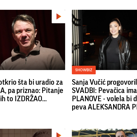
SHOWBIZ
tkrio šta bi uradio za
Sanja Vučić progovoril
, pa priznao: Pitanje
SVADBI: Pevačica im
 bih to IZDRŽAO...
PLANOVE - volela bi d
peva ALEKSANDRA PR