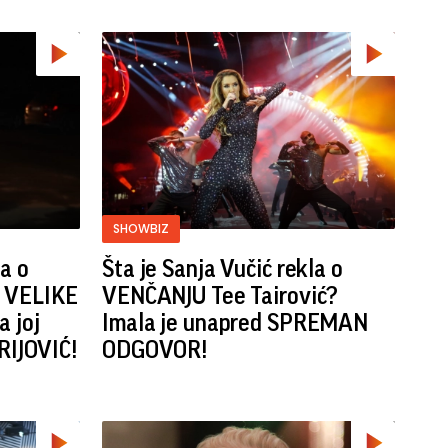
SHOWBIZ
a o
Šta je Sanja Vučić rekla o
a VELIKE
VENČANJU Tee Tairović?
a joj
Imala je unapred SPREMAN
IJOVIĆ!
ODGOVOR!