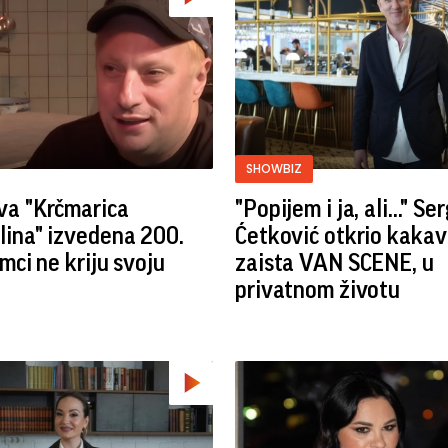
SHOWBIZ
va "Krčmarica
"Popijem i ja, ali..." Se
lina" izvedena 200.
Ćetković otkrio kakav
umci ne kriju svoju
zaista VAN SCENE, u
privatnom životu