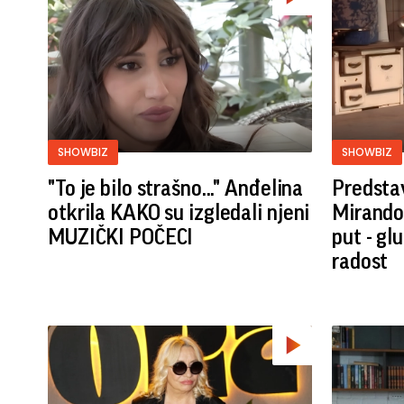
SHOWBIZ
SHOWBIZ
"To je bilo strašno..." Anđelina
Predsta
otkrila KAKO su izgledali njeni
Mirando
MUZIČKI POČECI
put - gl
radost