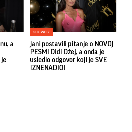
SHOWBIZ
nu, a
Jani postavili pitanje o NOVOJ
PESMI Didi Džej, a onda je
 je
usledio odgovor koji je SVE
IZNENADIO!