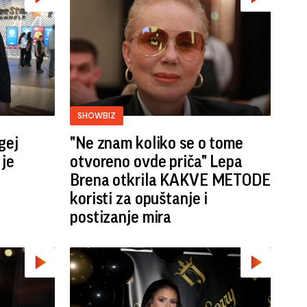
SHOWBIZ
rgej
"Ne znam koliko se o tome
 je
otvoreno ovde priča" Lepa
Brena otkrila KAKVE METODE
koristi za opuštanje i
postizanje mira