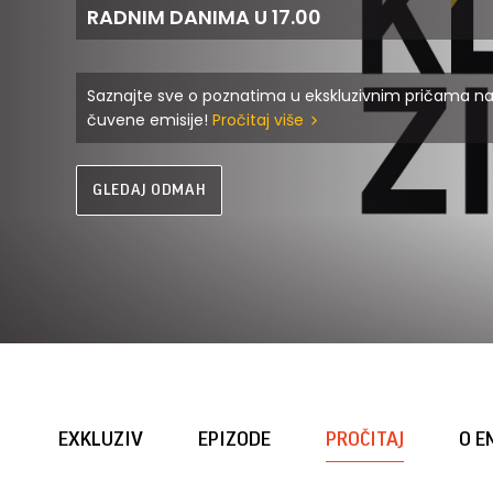
RADNIM DANIMA U 17.00
Saznajte sve o poznatima u ekskluzivnim pričama n
čuvene emisije!
Pročitaj više
GLEDAJ ODMAH
EXKLUZIV
EPIZODE
PROČITAJ
O E