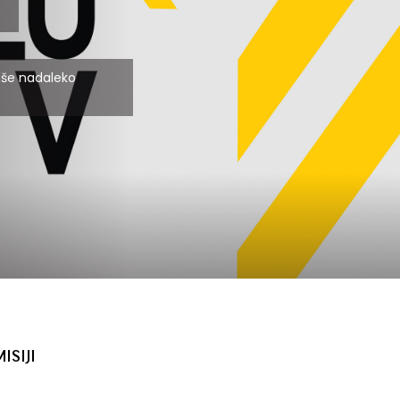
aše nadaleko
MISIJI