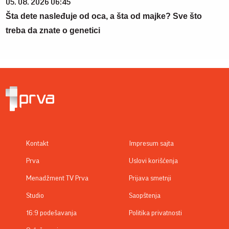
05. 08. 2026 06:45
Šta dete nasleđuje od oca, a šta od majke? Sve što
treba da znate o genetici
Kontakt
Impresum sajta
Prva
Uslovi korišćenja
Menadžment TV Prva
Prijava smetnji
Studio
Saopštenja
16:9 podešavanja
Politika privatnosti