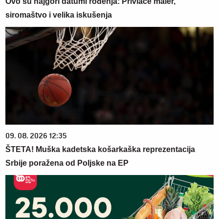
Ovo su najgori datumi rođenja: Privlače maler,
siromaštvo i velika iskušenja
09. 08. 2026 12:35
ŠTETA! Muška kadetska košarkaška reprezentacija
Srbije poražena od Poljske na EP