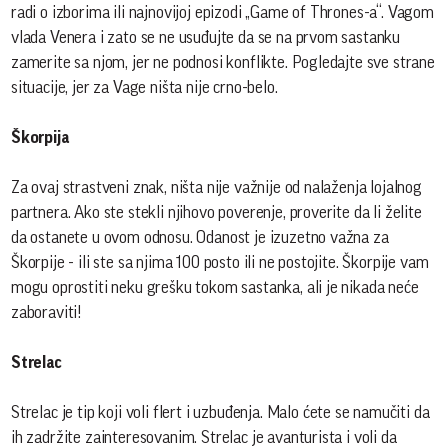
radi o izborima ili najnovijoj epizodi „Game of Thrones-a“. Vagom
vlada Venera i zato se ne usuđujte da se na prvom sastanku
zamerite sa njom, jer ne podnosi konflikte. Pogledajte sve strane
situacije, jer za Vage ništa nije crno-belo.
Škorpija
Za ovaj strastveni znak, ništa nije važnije od nalaženja lojalnog
partnera. Ako ste stekli njihovo poverenje, proverite da li želite
da ostanete u ovom odnosu. Odanost je izuzetno važna za
Škorpije - ili ste sa njima 100 posto ili ne postojite. Škorpije vam
mogu oprostiti neku grešku tokom sastanka, ali je nikada neće
zaboraviti!
Strelac
Strelac je tip koji voli flert i uzbuđenja. Malo ćete se namučiti da
ih zadržite zainteresovanim. Strelac je avanturista i voli da