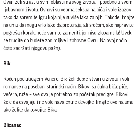
Ovan želi strast u svim oblastima svog života – posebno u svom
ljubavnom životu. Ovnovi su veoma seksualna bića i vole izazov,
tako da spremite igru koja nije suviše laka za njih. Takođe, imajte
na umu da mogu vrlo lako da preteraju, ali srećom, ako napravite
pogrešan korak, neće vam to zameriti, jer nisu zlopamtila! Uvek
se trudite da budete zanimljive i zabavne Ovnu. Na ovaj način
ćete zadržati njegovu pažnju.
Bik
Rođen pod uticajem Venere, Bik želi dobre stvari u životu i voli
romanse na poseban, starinski način. Bikovi su čulna bića: piće,
večera, ruže – sve ovo je potrebno za početak predigre. Bikovi
žele da osvajaju i ne vole navalentne devojke. Imajte ovo na umu
ako želite da osvojite Bika.
Blizanac