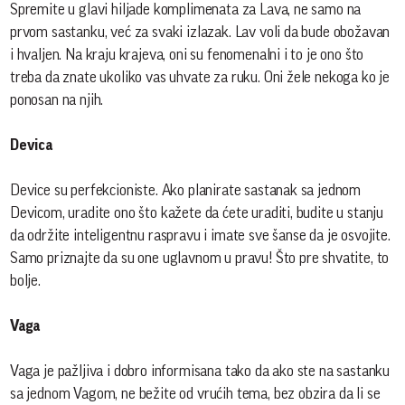
Spremite u glavi hiljade komplimenata za Lava, ne samo na
prvom sastanku, već za svaki izlazak. Lav voli da bude obožavan
i hvaljen. Na kraju krajeva, oni su fenomenalni i to je ono što
treba da znate ukoliko vas uhvate za ruku. Oni žele nekoga ko je
ponosan na njih.
Devica
Device su perfekcioniste. Ako planirate sastanak sa jednom
Devicom, uradite ono što kažete da ćete uraditi, budite u stanju
da održite inteligentnu raspravu i imate sve šanse da je osvojite.
Samo priznajte da su one uglavnom u pravu! Što pre shvatite, to
bolje.
Vaga
Vaga je pažljiva i dobro informisana tako da ako ste na sastanku
sa jednom Vagom, ne bežite od vrućih tema, bez obzira da li se