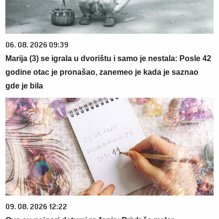
06. 08. 2026 09:39
Marija (3) se igrala u dvorištu i samo je nestala: Posle 42
godine otac je pronašao, zanemeo je kada je saznao
gde je bila
09. 08. 2026 12:22