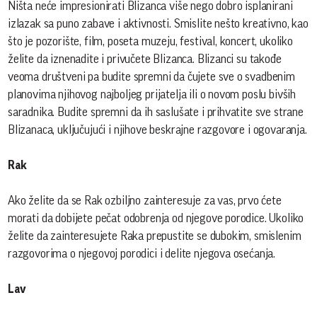
Ništa neće impresionirati Blizanca više nego dobro isplanirani
izlazak sa puno zabave i aktivnosti. Smislite nešto kreativno, kao
što je pozorište, film, poseta muzeju, festival, koncert, ukoliko
želite da iznenadite i privučete Blizanca. Blizanci su takođe
veoma društveni pa budite spremni da čujete sve o svadbenim
planovima njihovog najboljeg prijatelja ili o novom poslu bivših
saradnika. Budite spremni da ih saslušate i prihvatite sve strane
Blizanaca, uključujući i njihove beskrajne razgovore i ogovaranja.
Rak
Ako želite da se Rak ozbiljno zainteresuje za vas, prvo ćete
morati da dobijete pečat odobrenja od njegove porodice. Ukoliko
želite da zainteresujete Raka prepustite se dubokim, smislenim
razgovorima o njegovoj porodici i delite njegova osećanja.
Lav