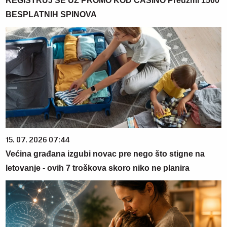
REGISTRUJ SE UZ PROMO KOD CASINO Preuzmi 1500
BESPLATNIH SPINOVA
15. 07. 2026 07:44
Većina građana izgubi novac pre nego što stigne na
letovanje - ovih 7 troškova skoro niko ne planira