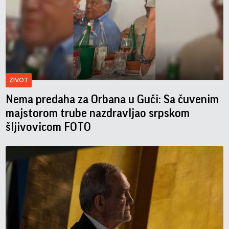
ZIVOT
Nema predaha za Orbana u Guči: Sa čuvenim
majstorom trube nazdravljao srpskom
šljivovicom FOTO