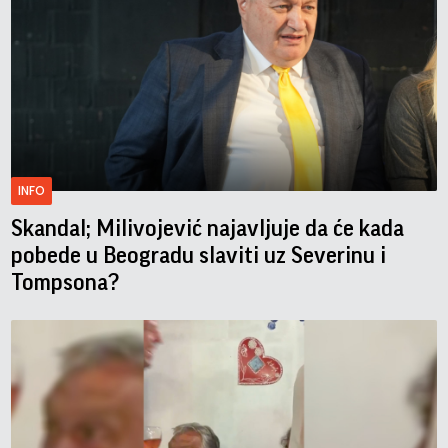
INFO
Skandal; Milivojević najavljuje da će kada
pobede u Beogradu slaviti uz Severinu i
Tompsona?