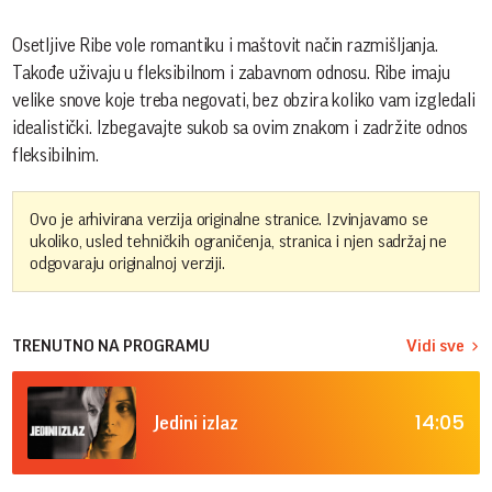
Osetljive Ribe vole romantiku i maštovit način razmišljanja.
Takođe uživaju u fleksibilnom i zabavnom odnosu. Ribe imaju
velike snove koje treba negovati, bez obzira koliko vam izgledali
idealistički. Izbegavajte sukob sa ovim znakom i zadržite odnos
fleksibilnim.
Ovo je arhivirana verzija originalne stranice. Izvinjavamo se
ukoliko, usled tehničkih ograničenja, stranica i njen sadržaj ne
odgovaraju originalnoj verziji.
TRENUTNO NA PROGRAMU
Vidi sve
14:05
Jedini izlaz