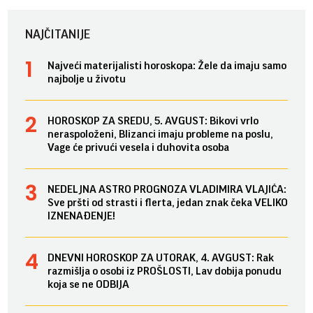
NAJČITANIJE
Najveći materijalisti horoskopa: Žele da imaju samo
najbolje u životu
HOROSKOP ZA SREDU, 5. AVGUST: Bikovi vrlo
neraspoloženi, Blizanci imaju probleme na poslu,
Vage će privući vesela i duhovita osoba
NEDELJNA ASTRO PROGNOZA VLADIMIRA VLAJIĆA:
Sve pršti od strasti i flerta, jedan znak čeka VELIKO
IZNENAĐENJE!
DNEVNI HOROSKOP ZA UTORAK, 4. AVGUST: Rak
razmišlja o osobi iz PROŠLOSTI, Lav dobija ponudu
koja se ne ODBIJA