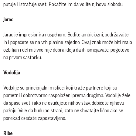
putuje i istražuje svet. Pokažite im da volite njihovu slobodu.
Jarac
Jarac je impresioniran uspehom. Budite ambiciozni, podržavajte
ih i popećete se na vrh planine zajedno. Ovaj znak može biti malo
ozbiljan i definitivno nije dobra ideja da ih ismejavate, pogotovo
na prvom sastanku.
Vodolija
Vodolije su principijalni mislioci koji traže partnere koji su
pametni i dobrotvorno raspoloženi prema drugima. Vodolije žele
da spase svet i ako ne osuđujete njihov stav, dobićete njihovu
pažnju. Vole da budu po strani, zato ne shvatajte lično ako se
ponekad osećate zapostavljeno.
Ribe