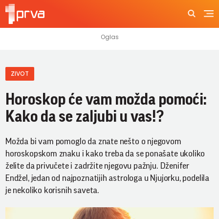
ZIVOT
Horoskop će vam možda pomoći:
Kako da se zaljubi u vas!?
Možda bi vam pomoglo da znate nešto o njegovom
horoskopskom znaku i kako treba da se ponašate ukoliko
želite da privučete i zadržite njegovu pažnju. Dženifer
Endžel, jedan od najpoznatijih astrologa u Njujorku, podelila
je nekoliko korisnih saveta.