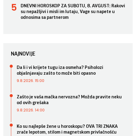
DNEVNI HOROSKOP ZA SUBOTU, 8. AVGUST: Rakovi
su nepažljivi i misli im lutaju, Vage su napete u
odnosima sa partnerom
NAJNOVIJE
Da li i vi krijete tugu iza osmeha? Psiholozi
objašnjavaju zašto to može biti opasno
9.8.2026. 15:00
Zašto je vaša mačka nervozna? Možda pravite neku
od ovih grešaka
9.8.2026. 14:00
Ko su najlepše žene u horoskopu? OVA TRI ZNAKA
zrače lepotom, stilom i magnetskom privlačnošću