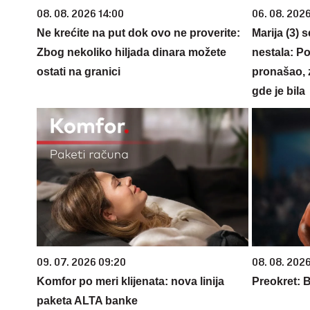
08. 08. 2026 14:00
06. 08. 202
Ne krećite na put dok ovo ne proverite:
Marija (3) 
Zbog nekoliko hiljada dinara možete
nestala: Po
ostati na granici
pronašao, 
gde je bila
09. 07. 2026 09:20
08. 08. 2026
Komfor po meri klijenata: nova linija
Preokret: 
paketa ALTA banke