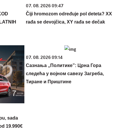
07. 08. 2026 09:47
KOD
Čiji hromozom određuje pol deteta? XX
PLATNIH
rađa se devojčica, XY rađa se dečak
07. 08. 2026 09:14
Сазнања „Политике”: Црна Гора
следећа у војном савезу Загреба,
Тиране и Приштине
opu, sada
 od 19.990€