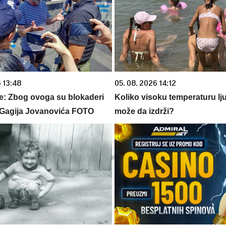
 13:48
05. 08. 2026 14:12
je: Zbog ovoga su blokaderi
Koliko visoku temperaturu lj
" Gagija Jovanovića FOTO
može da izdrži?