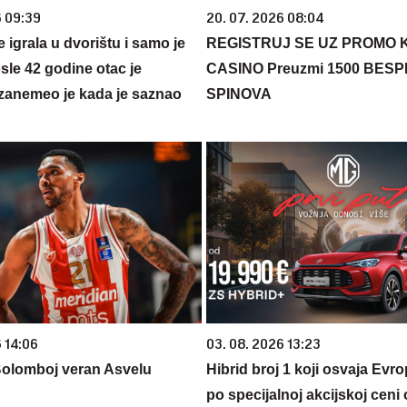
6 09:39
20. 07. 2026 08:04
se igrala u dvorištu i samo je
REGISTRUJ SE UZ PROMO 
sle 42 godine otac je
CASINO Preuzmi 1500 BES
zanemeo je kada je saznao
SPINOVA
 14:06
03. 08. 2026 13:23
Bolomboj veran Asvelu
Hibrid broj 1 koji osvaja Evr
po specijalnoj akcijskoj ceni