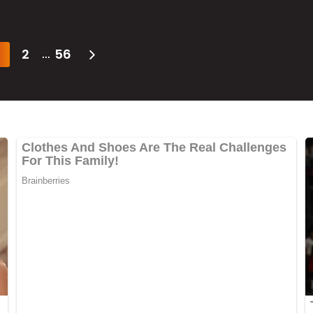
2
56
...